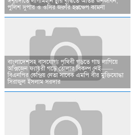
ঈশ্বরদীতে লাগামহীন চুরি বৃদ্ধিতে অতিষ্ঠ জনজীবন,
পুলিশ সুপার ও ওসির জরুরি হস্তক্ষেপ কামনা ​
বাংলাদেশসহ বাসযোগ্য পৃথিবী গড়তে গাছ লাগিয়ে
অক্সিজেন ফ্যাক্টরী গড়ে তোলার বিকল্প নেই——
বিএনপির কেন্দ্রিয় নেতা সাবেক এমপি বীর মুক্তিযোদ্ধা
সিরাজুল ইসলাম সরদার