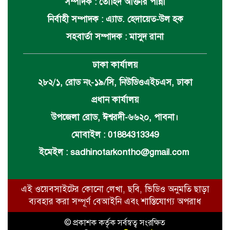
সম্পাদক : তৌহিদ আক্তার পান্না
নির্বাহী সম্পাদক : এ্যাড. হেদায়েত-উল হক
সহবার্তা সম্পাদক : মাসুদ রানা
ঢাকা কার্যালয়
২৮২/১, রোড নং-১৯/সি, নিউডিওএইচএস, ঢাকা
প্রধান কার্যালয়
উপজেলা রোড, ঈশ্বরদী-৬৬২০, পাবনা।
মোবাইল : 01884313349
ইমেইল :
sadhinotarkontho@gmail.com
এই ওয়েবসাইটের কোনো লেখা, ছবি, ভিডিও অনুমতি ছাড়া
ব্যবহার করা সম্পূর্ণ বেআইনি এবং শাস্তিযোগ্য অপরাধ
© প্রকাশক কর্তৃক সর্বস্বত্ব সংরক্ষিত