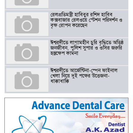
রেলপ্রতিমন্ত্রী হাবিবুর রশিদ হাবিব
কক্সবাজার রেলওয়ে স্টেশন পরিদর্শন ও
বৃক্ষ রোপন করেছেন
ঈশ্বরদীতে লাগামহীন চুরি বৃদ্ধিতে অতিষ্ঠ
জনজীবন, পুলিশ সুপার ও ওসির জরুরি
হস্তক্ষেপ কামনা ​
ঈশ্বরদীতে আর্জেন্টিনা-স্পেন ফাইনাল
খেলা নিয়ে দুই পক্ষের উত্তেজনা-
ধাক্কাধাক্কি
বাংলাদেশসহ বাসযোগ্য পৃথিবী গড়তে
গাছ লাগিয়ে অক্সিজেন ফ্যাক্টরী গড়ে
তোলার বিকল্প নেই——বিএনপির
কেন্দ্রিয় নেতা সাবেক এমপি বীর
মুক্তিযোদ্ধা সিরাজুল ইসলাম সরদার