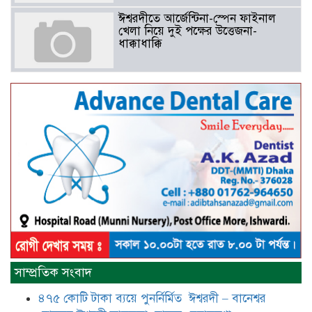
ঈশ্বরদীতে আর্জেন্টিনা-স্পেন ফাইনাল
খেলা নিয়ে দুই পক্ষের উত্তেজনা-
ধাক্কাধাক্কি
বাংলাদেশসহ বাসযোগ্য পৃথিবী গড়তে
গাছ লাগিয়ে অক্সিজেন ফ্যাক্টরী গড়ে
তোলার বিকল্প নেই——বিএনপির
কেন্দ্রিয় নেতা সাবেক এমপি বীর
মুক্তিযোদ্ধা সিরাজুল ইসলাম সরদার
আটঘরিয়ায় বিএনপি নেতার ভাতিজাকে ছাত্রলীগের সাধারণ সম্পাদক 
​​অবৈধ অর্থ বা পেশীশক্তি না থাকলে
রাজনীতিতে টিকে থাকার একমাত্র উপায়
সাম্প্রতিক সংবাদ
হলো “জনসম্পৃক্ততা ও নৈতিকতা——
বিএনপির কেন্দ্রিয় নেতা সিরাজুল ইসলাম
৪৭৫ কোটি টাকা ব্যয়ে পুনর্নির্মিত ঈশ্বরদী – বানেশ্বর
সরদার