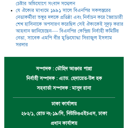
চেষ্টার অভিযোগে সংবাদ সম্মেলন
যে ঐক্যের মাধ্যমে ১৯৯১ সালে বিএনপির সকলস্তরের
নেতাকর্মীরা ভঙ্গুর দলকে প্রতিষ্ঠা এবং নির্বাচন করে স্বৈরাচারী
শেখ হাসিনাকে অপসারণ করেছিল সেই ঐক্যকেই সুদৃঢ় করার
আহবান জানিয়েছেন—- বিএনপির কেন্দ্রিয় নির্বাহী কমিটির
নেতা, সাবেক এমপি বীর মুক্তিযোদ্ধা সিরাজুল ইসলাম
সরদার
সম্পাদক : তৌহিদ আক্তার পান্না
নির্বাহী সম্পাদক : এ্যাড. হেদায়েত-উল হক
সহবার্তা সম্পাদক : মাসুদ রানা
ঢাকা কার্যালয়
২৮২/১, রোড নং-১৯/সি, নিউডিওএইচএস, ঢাকা
প্রধান কার্যালয়