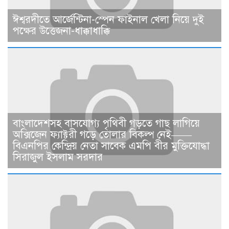
ঈশ্বরদীতে আর্জেন্টিনা-স্পেন ফাইনাল খেলা নিয়ে দুই
পক্ষের উত্তেজনা-ধাক্কাধাক্কি
বাংলাদেশসহ বাসযোগ্য পৃথিবী গড়তে গাছ লাগিয়ে
অক্সিজেন ফ্যাক্টরী গড়ে তোলার বিকল্প নেই——
বিএনপির কেন্দ্রিয় নেতা সাবেক এমপি বীর মুক্তিযোদ্ধা
সিরাজুল ইসলাম সরদার