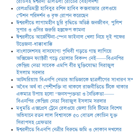
রোডসহ ঈশ্বরদী তালতলা রোডের বেহালদশা
মধুমতি এক্সপ্রেস ট্রেনে রেলওয়ে জেলা
রেলপ্রতিমন্ত্রী হাবিবুর রশিদ হাবিব কক্সবাজার রেলওয়ে
ডিবি টিমের বিশেষ অভিযানে রতন লাল
স্টেশন পরিদর্শন ও বৃক্ষ রোপন করেছেন
বিশ্বাসকে ৫০ বোতল কোডিন যুক্ত
ঈশ্বরদীতে লাগামহীন চুরি বৃদ্ধিতে অতিষ্ঠ জনজীবন, পুলিশ
সিরাপসহ গ্রেফতার
সুপার ও ওসির জরুরি হস্তক্ষেপ কামনা ​
ঈশ্বরদীতে বিএনপি নেত্রীর বিরুদ্ধে জমি ও
ঈশ্বরদীতে আর্জেন্টিনা-স্পেন ফাইনাল খেলা নিয়ে দুই পক্ষের
দোকান দখলের চেষ্টার অভিযোগে সংবাদ
উত্তেজনা-ধাক্কাধাক্কি
সম্মেলন
বাংলাদেশসহ বাসযোগ্য পৃথিবী গড়তে গাছ লাগিয়ে
অক্সিজেন ফ্যাক্টরী গড়ে তোলার বিকল্প নেই——বিএনপির
যে ঐক্যের মাধ্যমে ১৯৯১ সালে
কেন্দ্রিয় নেতা সাবেক এমপি বীর মুক্তিযোদ্ধা সিরাজুল
বিএনপির সকলস্তরের নেতাকর্মীরা ভঙ্গুর
ইসলাম সরদার
দলকে প্রতিষ্ঠা এবং নির্বাচন করে
আটঘরিয়ায় বিএনপি নেতার ভাতিজাকে ছাত্রলীগের সাধারণ সম্
স্বৈরাচারী শেখ হাসিনাকে অপসারণ
করেছিল সেই ঐক্যকেই সুদৃঢ় করার
​​অবৈধ অর্থ বা পেশীশক্তি না থাকলে রাজনীতিতে টিকে থাকার
আহবান জানিয়েছেন—- বিএনপির কেন্দ্রিয় নির্বাহী কমিটির নেতা,
একমাত্র উপায় হলো “জনসম্পৃক্ততা ও নৈতিকতা——
সাবেক এমপি বীর মুক্তিযোদ্ধা সিরাজুল ইসলাম সরদার
বিএনপির কেন্দ্রিয় নেতা সিরাজুল ইসলাম সরদার
মধুমতি এক্সপ্রেস ট্রেনে রেলওয়ে জেলা ডিবি টিমের বিশেষ
অভিযানে রতন লাল বিশ্বাসকে ৫০ বোতল কোডিন যুক্ত
সিরাপসহ গ্রেফতার
ঈশ্বরদীতে বিএনপি নেত্রীর বিরুদ্ধে জমি ও দোকান দখলের