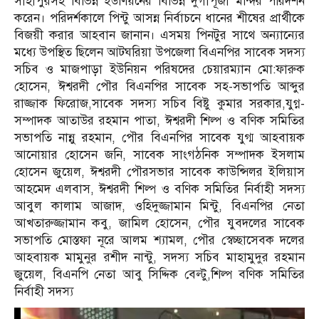
সাহাপুরসহ বিভিন্ন ইউণিয়নের বিভিন্ন দুর্গাপূজা মন্দির পরিদর্শন
করেন। পরিদর্শকালে পিন্টু আসন্ন নির্বাচনে ধানের শীষের প্রার্থীকে
বিজয়ী করার আহবান জানান। এসময় পিনটুর সাথে অন্যান্যের
মধ্যে উপস্থিত ছিলেন আটঘরিয়া উপজেলা বিএনপির সাবেক সদস্য
সচিব ও মাজপাড়া ইউনিয়ন পরিষদের চেয়ারম্যান মো:ফারুক
হোসেন, ঈশ্বরদী পৌর বিএনপির সাবেক সহ-সভাপতি আব্দুর
রাজ্জাক ফিরোজ,সাবেক সদস্য সচিব বিষ্টু কুমার সরকার,যুগ্ন-
সম্পাদক আতাউর রহমান পাতা, ঈশ্বরদী শিল্প ও বণিক সমিতির
সভাপতি নান্নু রহমান, পৌর বিএনপির সাবেক যুগ্ম আহবায়ক
আনোয়ার হোসেন জনি, সাবেক সাংগঠনিক সম্পাদক ইসলাম
হোসেন জুয়েল, ঈশ্বরদী পৌরসভার সাবেক কাউন্সিলর ইলিয়াস
আহমেদ এলবাস, ঈশ্বরদী শিল্প ও বণিক সমিতির নির্বাহী সদস্য
আবুল কালাম আজাদ, ওহিদুজ্জামান মিন্টু, বিএনপির নেতা
আখতারুজ্জামান কবু, জামিল হোসেন, পৌর যুবদলের সাবেক
সভাপতি মোস্তফা নূরে আলম শ্যামল, পৌর স্বেচ্ছাসেবক দলের
আহবায়ক মামুনুর রশীদ নান্টু, সদস্য সচিব মাহামুদুর রহমান
জুয়েল, বিএনপি নেতা আবু সিদ্দিক বেল্টু,শিল্প বণিক সমিতির
নির্বাহী সদস্য