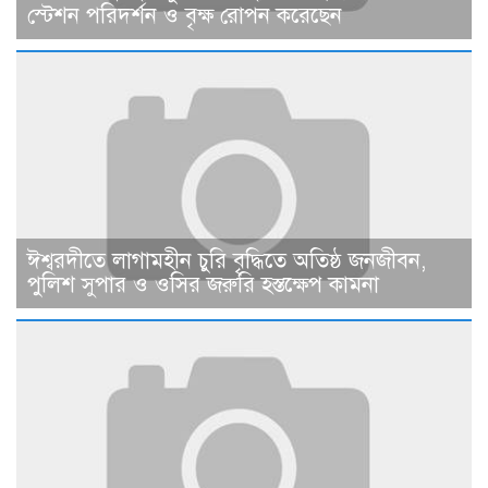
স্টেশন পরিদর্শন ও বৃক্ষ রোপন করেছেন
ঈশ্বরদীতে লাগামহীন চুরি বৃদ্ধিতে অতিষ্ঠ জনজীবন,
পুলিশ সুপার ও ওসির জরুরি হস্তক্ষেপ কামনা ​