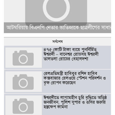
আটঘরিয়ায় বিএনপি নেতার ভাতিজাকে ছাত্রলীগের সাধারণ 
সর্বশেষ
৪৭৫ কোটি টাকা ব্যয়ে পুনর্নির্মিত
ঈশ্বরদী – বানেশ্বর রোডসহ ঈশ্বরদী
তালতলা রোডের বেহালদশা
রেলপ্রতিমন্ত্রী হাবিবুর রশিদ হাবিব
কক্সবাজার রেলওয়ে স্টেশন পরিদর্শন ও
বৃক্ষ রোপন করেছেন
ঈশ্বরদীতে লাগামহীন চুরি বৃদ্ধিতে অতিষ্ঠ
জনজীবন, পুলিশ সুপার ও ওসির জরুরি
হস্তক্ষেপ কামনা ​