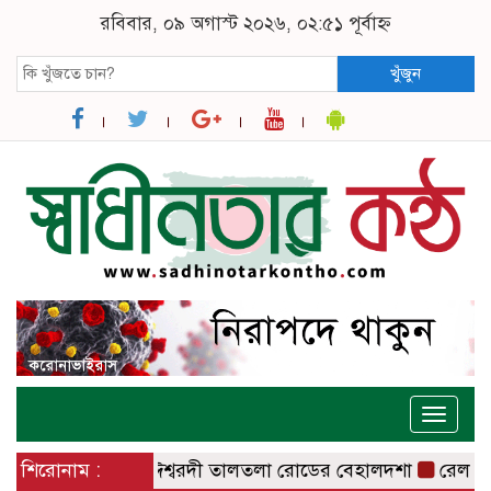
রবিবার, ০৯ অগাস্ট ২০২৬, ০২:৫১ পূর্বাহ্ন
খুঁজুন
Toggle
naviga
বানেশ্বর রোডসহ ঈশ্বরদী তালতলা রোডের বেহালদশা
শিরোনাম :
রেলপ্রতিমন্ত্র