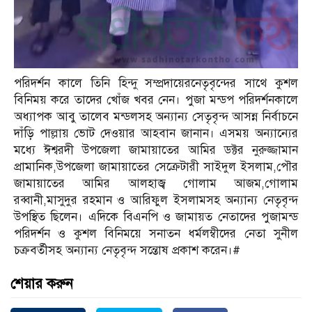
পরিদর্শন কালে তিনি হিন্দু সম্প্রদায়েরনেতৃবৃন্দের সাথে কুশল
বিনিময় করে তাদের খোঁজ খবর নেন। পুজা মন্ডপ পরিদর্শনকালে
অধ্যাপক আবু তালেব মন্ডলসহ অন্যান্য সেতৃবৃন্দ আসন্ন নির্বাচনে
দাঁড়ি পাল্লায় ভোট দেওয়ার আহবান জানান। এসময় অন্যান্যের
মধ্যে ঈশ্বরদী উপজেলা জামায়াতের আমির ডক্টর নুরুজ্জামান
প্রামানিক,উপজেলা জামায়াতের সেক্রেটারী সাইদুল ইসলাম,পৌর
জামায়াতের আমির আলহাজ্ব গোলাম আজম,গোলাম
রব্বানী,মাসুদুর রহমান ও আরিফুল ইসলামসহ অন্যান্য নেতৃবৃন্দ
উপস্থিত ছিলেন। এদিকে বিএনপি ও জামায়ত নেতাদের পুজামন্ড
পরিদর্শন ও কুশল বিনিময়ে সনাতন ধর্মলম্বীদের নেতা সুনীল
চক্রবর্তীসহ অন্যান্য নেতৃবৃন্দ সন্তোষ প্রকাশ করেন।#
শেয়ার করুন