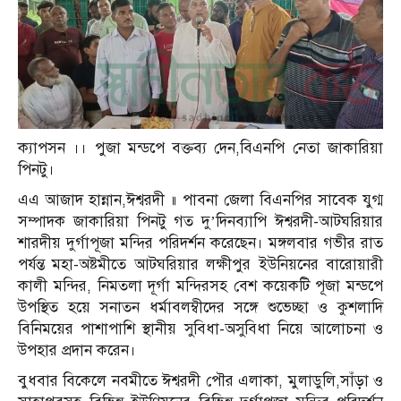
ক্যাপসন ।। পুজা মন্ডপে বক্তব্য দেন,বিএনপি নেতা জাকারিয়া
পিনটু।
এএ আজাদ হান্নান,ঈশ্বরদী ॥ পাবনা জেলা বিএনপির সাবেক যুগ্ম
সম্পাদক জাকারিয়া পিনটু গত দু’দিনব্যাপি ঈশ্বরদী-আটঘরিয়ার
শারদীয় দুর্গাপূজা মন্দির পরিদর্শন করেছেন। মঙ্গলবার গভীর রাত
পর্যন্ত মহা-অষ্টমীতে আটঘরিয়ার লক্ষীপুর ইউনিয়নের বারোয়ারী
কালী মন্দির, নিমতলা দূর্গা মন্দিরসহ বেশ কয়েকটি পূজা মন্ডপে
উপস্থিত হয়ে সনাতন ধর্মাবলম্বীদের সঙ্গে শুভেচ্ছা ও কুশলাদি
বিনিময়ের পাশাপাশি স্থানীয় সুবিধা-অসুবিধা নিয়ে আলোচনা ও
উপহার প্রদান করেন।
বুধবার বিকেলে নবমীতে ঈশ্বরদী পৌর এলাকা, মুলাডুলি,সাঁড়া ও