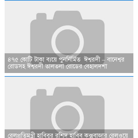
৪৭৫ কোটি টাকা ব্যয়ে পুনর্নির্মিত ঈশ্বরদী – বানেশ্বর
রোডসহ ঈশ্বরদী তালতলা রোডের বেহালদশা
রেলপ্রতিমন্ত্রী হাবিবুর রশিদ হাবিব কক্সবাজার রেলওয়ে