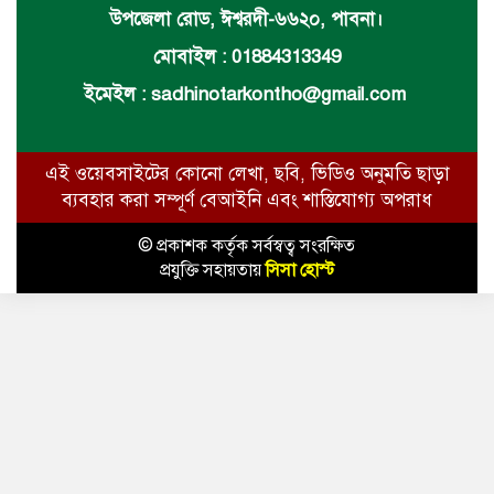
উপজেলা রোড, ঈশ্বরদী-৬৬২০, পাবনা।
মোবাইল : 01884313349
ইমেইল :
sadhinotarkontho@gmail.com
এই ওয়েবসাইটের কোনো লেখা, ছবি, ভিডিও অনুমতি ছাড়া
ব্যবহার করা সম্পূর্ণ বেআইনি এবং শাস্তিযোগ্য অপরাধ
© প্রকাশক কর্তৃক সর্বস্বত্ব সংরক্ষিত
প্রযুক্তি সহায়তায়
সিসা হোস্ট