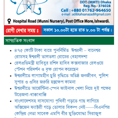
আটঘরিয়ায় বিএনপি নেতার ভাতিজাকে ছাত্রলীগের সাধারণ সম্পাদক 
​​অবৈধ অর্থ বা পেশীশক্তি না থাকলে
রাজনীতিতে টিকে থাকার একমাত্র উপায়
সাম্প্রতিক সংবাদ
হলো “জনসম্পৃক্ততা ও নৈতিকতা——
বিএনপির কেন্দ্রিয় নেতা সিরাজুল ইসলাম
৪৭৫ কোটি টাকা ব্যয়ে পুনর্নির্মিত ঈশ্বরদী – বানেশ্বর
সরদার
রোডসহ ঈশ্বরদী তালতলা রোডের বেহালদশা
মধুমতি এক্সপ্রেস ট্রেনে রেলওয়ে জেলা
রেলপ্রতিমন্ত্রী হাবিবুর রশিদ হাবিব কক্সবাজার রেলওয়ে
ডিবি টিমের বিশেষ অভিযানে রতন লাল
স্টেশন পরিদর্শন ও বৃক্ষ রোপন করেছেন
বিশ্বাসকে ৫০ বোতল কোডিন যুক্ত
ঈশ্বরদীতে লাগামহীন চুরি বৃদ্ধিতে অতিষ্ঠ জনজীবন, পুলিশ
সিরাপসহ গ্রেফতার
সুপার ও ওসির জরুরি হস্তক্ষেপ কামনা ​
ঈশ্বরদীতে বিএনপি নেত্রীর বিরুদ্ধে জমি ও
ঈশ্বরদীতে আর্জেন্টিনা-স্পেন ফাইনাল খেলা নিয়ে দুই পক্ষের
দোকান দখলের চেষ্টার অভিযোগে সংবাদ
উত্তেজনা-ধাক্কাধাক্কি
সম্মেলন
বাংলাদেশসহ বাসযোগ্য পৃথিবী গড়তে গাছ লাগিয়ে
অক্সিজেন ফ্যাক্টরী গড়ে তোলার বিকল্প নেই——বিএনপির
যে ঐক্যের মাধ্যমে ১৯৯১ সালে
কেন্দ্রিয় নেতা সাবেক এমপি বীর মুক্তিযোদ্ধা সিরাজুল
বিএনপির সকলস্তরের নেতাকর্মীরা ভঙ্গুর