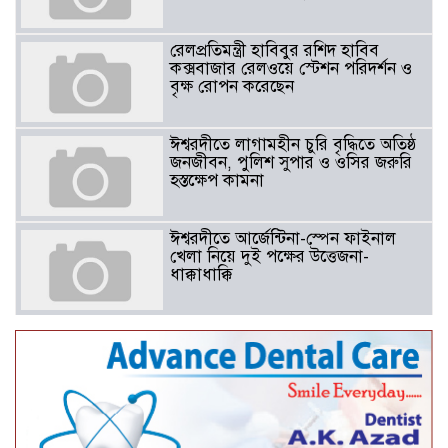
রেলপ্রতিমন্ত্রী হাবিবুর রশিদ হাবিব
কক্সবাজার রেলওয়ে স্টেশন পরিদর্শন ও
বৃক্ষ রোপন করেছেন
ঈশ্বরদীতে লাগামহীন চুরি বৃদ্ধিতে অতিষ্ঠ
জনজীবন, পুলিশ সুপার ও ওসির জরুরি
হস্তক্ষেপ কামনা ​
ঈশ্বরদীতে আর্জেন্টিনা-স্পেন ফাইনাল
খেলা নিয়ে দুই পক্ষের উত্তেজনা-
ধাক্কাধাক্কি
বাংলাদেশসহ বাসযোগ্য পৃথিবী গড়তে
গাছ লাগিয়ে অক্সিজেন ফ্যাক্টরী গড়ে
তোলার বিকল্প নেই——বিএনপির
কেন্দ্রিয় নেতা সাবেক এমপি বীর
মুক্তিযোদ্ধা সিরাজুল ইসলাম সরদার