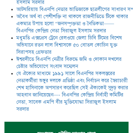
ইসলাম সরদার
দলকে প্রতিষ্ঠা এবং নির্বাচন করে
আটঘরিয়ায় বিএনপি নেতার ভাতিজাকে ছাত্রলীগের সাধারণ সম্
স্বৈরাচারী শেখ হাসিনাকে অপসারণ
করেছিল সেই ঐক্যকেই সুদৃঢ় করার
​​অবৈধ অর্থ বা পেশীশক্তি না থাকলে রাজনীতিতে টিকে থাকার
আহবান জানিয়েছেন—- বিএনপির কেন্দ্রিয় নির্বাহী কমিটির নেতা,
একমাত্র উপায় হলো “জনসম্পৃক্ততা ও নৈতিকতা——
সাবেক এমপি বীর মুক্তিযোদ্ধা সিরাজুল ইসলাম সরদার
বিএনপির কেন্দ্রিয় নেতা সিরাজুল ইসলাম সরদার
মধুমতি এক্সপ্রেস ট্রেনে রেলওয়ে জেলা ডিবি টিমের বিশেষ
অভিযানে রতন লাল বিশ্বাসকে ৫০ বোতল কোডিন যুক্ত
সিরাপসহ গ্রেফতার
ঈশ্বরদীতে বিএনপি নেত্রীর বিরুদ্ধে জমি ও দোকান দখলের
চেষ্টার অভিযোগে সংবাদ সম্মেলন
যে ঐক্যের মাধ্যমে ১৯৯১ সালে বিএনপির সকলস্তরের
নেতাকর্মীরা ভঙ্গুর দলকে প্রতিষ্ঠা এবং নির্বাচন করে স্বৈরাচারী
শেখ হাসিনাকে অপসারণ করেছিল সেই ঐক্যকেই সুদৃঢ় করার
আহবান জানিয়েছেন—- বিএনপির কেন্দ্রিয় নির্বাহী কমিটির
নেতা, সাবেক এমপি বীর মুক্তিযোদ্ধা সিরাজুল ইসলাম
সরদার