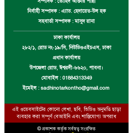
সম্পাদক : তৌহিদ আক্তার পান্না
নির্বাহী সম্পাদক : এ্যাড. হেদায়েত-উল হক
সহবার্তা সম্পাদক : মাসুদ রানা
ঢাকা কার্যালয়
২৮২/১, রোড নং-১৯/সি, নিউডিওএইচএস, ঢাকা
প্রধান কার্যালয়
উপজেলা রোড, ঈশ্বরদী-৬৬২০, পাবনা।
মোবাইল : 01884313349
ইমেইল :
sadhinotarkontho@gmail.com
এই ওয়েবসাইটের কোনো লেখা, ছবি, ভিডিও অনুমতি ছাড়া
ব্যবহার করা সম্পূর্ণ বেআইনি এবং শাস্তিযোগ্য অপরাধ
© প্রকাশক কর্তৃক সর্বস্বত্ব সংরক্ষিত