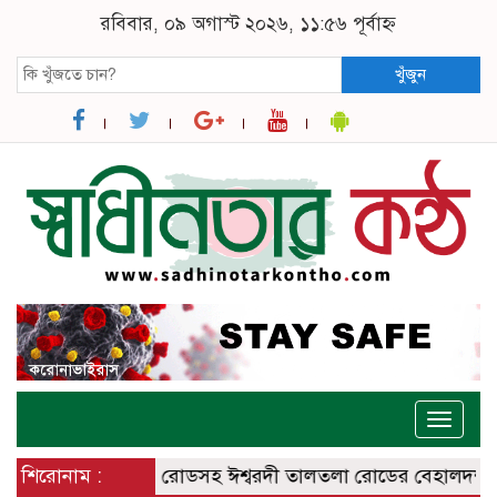
রবিবার, ০৯ অগাস্ট ২০২৬, ১১:৫৬ পূর্বাহ্ন
খুঁজুন
Toggle
naviga
ঈশ্বরদী – বানেশ্বর রোডসহ ঈশ্বরদী তালতলা রোডের বেহালদশা
শিরোনাম :
রেলপ