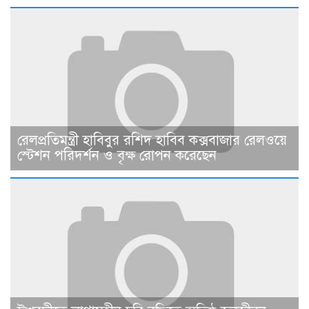
রেলপ্রতিমন্ত্রী হাবিবুর রশিদ হাবিব কক্সবাজার রেলওয়ে
স্টেশন পরিদর্শন ও বৃক্ষ রোপন করেছেন