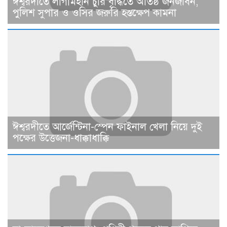
ঈশ্বরদীতে লাগামহীন চুরি বৃদ্ধিতে অতিষ্ঠ জনজীবন,
পুলিশ সুপার ও ওসির জরুরি হস্তক্ষেপ কামনা ​
ঈশ্বরদীতে আর্জেন্টিনা-স্পেন ফাইনাল খেলা নিয়ে দুই
পক্ষের উত্তেজনা-ধাক্কাধাক্কি