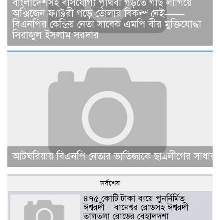
বাংলাদেশসহ বাসযোগ্য পৃথিবী গড়তে গাছ লাগিয়ে
অক্সিজেন ফ্যাক্টরী গড়ে তোলার বিকল্প নেই——
বিএনপির কেন্দ্রিয় নেতা সাবেক এমপি বীর মুক্তিযোদ্ধা
সিরাজুল ইসলাম সরদার
আটঘরিয়ায় বিএনপি নেতার ভাতিজাকে ছাত্রলীগের সাধারণ 
সর্বশেষ
৪৭৫ কোটি টাকা ব্যয়ে পুনর্নির্মিত
ঈশ্বরদী – বানেশ্বর রোডসহ ঈশ্বরদী
তালতলা রোডের বেহালদশা