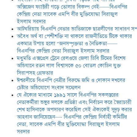
অক্সিজেন ফ্যাক্টরী গড়ে তোলার বিকল্প নেই——বিএনপির
যে ঐক্যের মাধ্যমে ১৯৯১ সালে
কেন্দ্রিয় নেতা সাবেক এমপি বীর মুক্তিযোদ্ধা সিরাজুল
বিএনপির সকলস্তরের নেতাকর্মীরা ভঙ্গুর
ইসলাম সরদার
দলকে প্রতিষ্ঠা এবং নির্বাচন করে
আটঘরিয়ায় বিএনপি নেতার ভাতিজাকে ছাত্রলীগের সাধারণ সম্
স্বৈরাচারী শেখ হাসিনাকে অপসারণ
করেছিল সেই ঐক্যকেই সুদৃঢ় করার
​​অবৈধ অর্থ বা পেশীশক্তি না থাকলে রাজনীতিতে টিকে থাকার
আহবান জানিয়েছেন—- বিএনপির কেন্দ্রিয় নির্বাহী কমিটির নেতা,
একমাত্র উপায় হলো “জনসম্পৃক্ততা ও নৈতিকতা——
সাবেক এমপি বীর মুক্তিযোদ্ধা সিরাজুল ইসলাম সরদার
বিএনপির কেন্দ্রিয় নেতা সিরাজুল ইসলাম সরদার
মধুমতি এক্সপ্রেস ট্রেনে রেলওয়ে জেলা ডিবি টিমের বিশেষ
অভিযানে রতন লাল বিশ্বাসকে ৫০ বোতল কোডিন যুক্ত
সিরাপসহ গ্রেফতার
ঈশ্বরদীতে বিএনপি নেত্রীর বিরুদ্ধে জমি ও দোকান দখলের
চেষ্টার অভিযোগে সংবাদ সম্মেলন
যে ঐক্যের মাধ্যমে ১৯৯১ সালে বিএনপির সকলস্তরের
নেতাকর্মীরা ভঙ্গুর দলকে প্রতিষ্ঠা এবং নির্বাচন করে স্বৈরাচারী
শেখ হাসিনাকে অপসারণ করেছিল সেই ঐক্যকেই সুদৃঢ় করার
আহবান জানিয়েছেন—- বিএনপির কেন্দ্রিয় নির্বাহী কমিটির
নেতা, সাবেক এমপি বীর মুক্তিযোদ্ধা সিরাজুল ইসলাম
সরদার