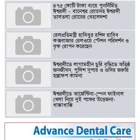
৪৭৫ কোটি টাকা ব্যয়ে পুনর্নির্মিত
ঈশ্বরদী – বানেশ্বর রোডসহ ঈশ্বরদী
তালতলা রোডের বেহালদশা
রেলপ্রতিমন্ত্রী হাবিবুর রশিদ হাবিব
কক্সবাজার রেলওয়ে স্টেশন পরিদর্শন ও
বৃক্ষ রোপন করেছেন
ঈশ্বরদীতে লাগামহীন চুরি বৃদ্ধিতে অতিষ্ঠ
জনজীবন, পুলিশ সুপার ও ওসির জরুরি
হস্তক্ষেপ কামনা ​
ঈশ্বরদীতে আর্জেন্টিনা-স্পেন ফাইনাল
খেলা নিয়ে দুই পক্ষের উত্তেজনা-
ধাক্কাধাক্কি
বাংলাদেশসহ বাসযোগ্য পৃথিবী গড়তে
গাছ লাগিয়ে অক্সিজেন ফ্যাক্টরী গড়ে
তোলার বিকল্প নেই——বিএনপির