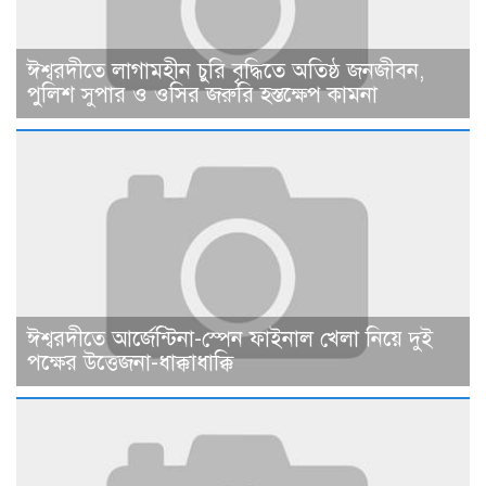
ঈশ্বরদীতে লাগামহীন চুরি বৃদ্ধিতে অতিষ্ঠ জনজীবন,
পুলিশ সুপার ও ওসির জরুরি হস্তক্ষেপ কামনা ​
ঈশ্বরদীতে আর্জেন্টিনা-স্পেন ফাইনাল খেলা নিয়ে দুই
পক্ষের উত্তেজনা-ধাক্কাধাক্কি