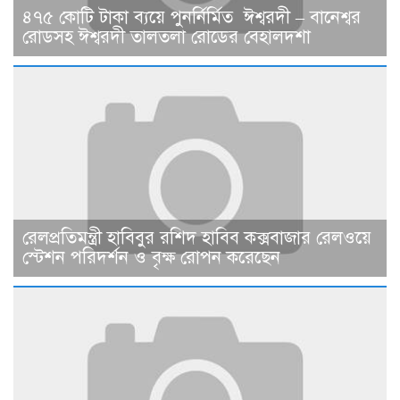
৪৭৫ কোটি টাকা ব্যয়ে পুনর্নির্মিত ঈশ্বরদী – বানেশ্বর
রোডসহ ঈশ্বরদী তালতলা রোডের বেহালদশা
রেলপ্রতিমন্ত্রী হাবিবুর রশিদ হাবিব কক্সবাজার রেলওয়ে
স্টেশন পরিদর্শন ও বৃক্ষ রোপন করেছেন