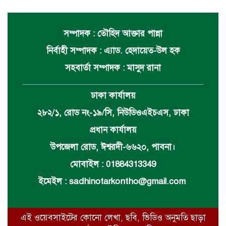
সম্পাদক : তৌহিদ আক্তার পান্না
নির্বাহী সম্পাদক : এ্যাড. হেদায়েত-উল হক
সহবার্তা সম্পাদক : মাসুদ রানা
ঢাকা কার্যালয়
২৮২/১, রোড নং-১৯/সি, নিউডিওএইচএস, ঢাকা
প্রধান কার্যালয়
উপজেলা রোড, ঈশ্বরদী-৬৬২০, পাবনা।
মোবাইল : 01884313349
ইমেইল :
sadhinotarkontho@gmail.com
এই ওয়েবসাইটের কোনো লেখা, ছবি, ভিডিও অনুমতি ছাড়া