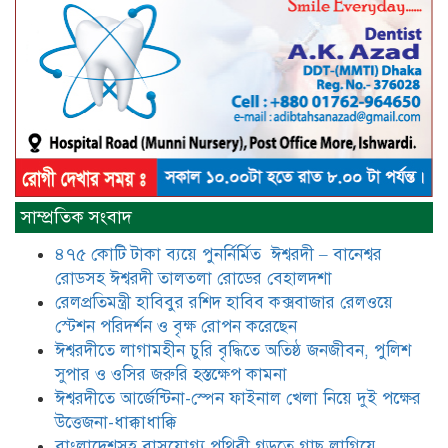
কেন্দ্রিয় নেতা সাবেক এমপি বীর
মুক্তিযোদ্ধা সিরাজুল ইসলাম সরদার
আটঘরিয়ায় বিএনপি নেতার ভাতিজাকে ছাত্রলীগের সাধারণ সম্পাদক 
​​অবৈধ অর্থ বা পেশীশক্তি না থাকলে
রাজনীতিতে টিকে থাকার একমাত্র উপায়
সাম্প্রতিক সংবাদ
হলো “জনসম্পৃক্ততা ও নৈতিকতা——
বিএনপির কেন্দ্রিয় নেতা সিরাজুল ইসলাম
৪৭৫ কোটি টাকা ব্যয়ে পুনর্নির্মিত ঈশ্বরদী – বানেশ্বর
সরদার
রোডসহ ঈশ্বরদী তালতলা রোডের বেহালদশা
মধুমতি এক্সপ্রেস ট্রেনে রেলওয়ে জেলা
রেলপ্রতিমন্ত্রী হাবিবুর রশিদ হাবিব কক্সবাজার রেলওয়ে
ডিবি টিমের বিশেষ অভিযানে রতন লাল
স্টেশন পরিদর্শন ও বৃক্ষ রোপন করেছেন
বিশ্বাসকে ৫০ বোতল কোডিন যুক্ত
ঈশ্বরদীতে লাগামহীন চুরি বৃদ্ধিতে অতিষ্ঠ জনজীবন, পুলিশ
সিরাপসহ গ্রেফতার
সুপার ও ওসির জরুরি হস্তক্ষেপ কামনা ​
ঈশ্বরদীতে বিএনপি নেত্রীর বিরুদ্ধে জমি ও
ঈশ্বরদীতে আর্জেন্টিনা-স্পেন ফাইনাল খেলা নিয়ে দুই পক্ষের
দোকান দখলের চেষ্টার অভিযোগে সংবাদ
উত্তেজনা-ধাক্কাধাক্কি
সম্মেলন
বাংলাদেশসহ বাসযোগ্য পৃথিবী গড়তে গাছ লাগিয়ে