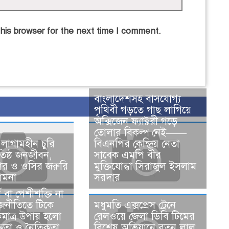
his browser for the next time I comment.
বাংলাদেশসহ বাসযোগ্য
পৃথিবী গড়তে গাছ লাগিয়ে
অক্সিজেন ফ্যাক্টরী গড়ে
তোলার বিকল্প নেই——
 লাগামহীন চুরি
বিএনপির কেন্দ্রিয় নেতা
অতিষ্ঠ জনজীবন,
সাবেক এমপি বীর
পার ও ওসির জরুরি
মুক্তিযোদ্ধা সিরাজুল ইসলাম
ামনা ​
সরদার
থ বা পেশীশক্তি না
জনীতিতে টিকে
মধুমতি এক্সপ্রেস ট্রেনে
মাত্র উপায় হলো
রেলওয়ে জেলা ডিবি টিমের
্ততা ও নৈতিকতা
বিশেষ অভিযানে রতন লাল