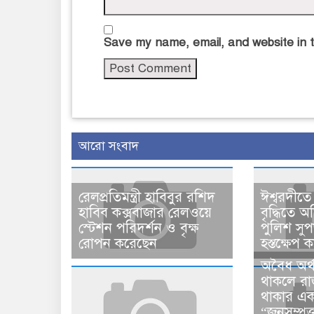
Save my name, email, and website in t
আরো সংবাদ
রেলপ্রতিমন্ত্রী হাবিবুর রশিদ
ঈশ্বরদীতে
হাবিব কক্সবাজার রেলওয়ে
বৃদ্ধিতে 
স্টেশন পরিদর্শন ও বৃক্ষ
পুলিশ সু
রোপন করেছেন
হস্তক্ষেপ ক
​​অবৈধ অর্
থাকলে রা
থাকার এক
“জনসম্পৃক