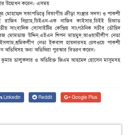
েলার উদ্বোধন করেন। এসময়
ূর মোহাম্মদ সভাপতিত্বে বিভাগীয় ক্রীড়া সংস্থার সদস্য ও পাকশী
ন
ই রাজিব বিল্লাহ,ডিইএন-এক নাজিব কাইসার,ডিইই রিফাত
াতীয় সাংবাদিক সোসাইটির কেন্দ্রিয় সাংগঠনিক সচীব তৌহিদ
ারেজ মোমতাজ উদ্দিন,এইএন শিপন মাহমুদ,আওয়ামীলীগ নেতা
রুল ইসলাম,শ্রমিকলীগ নেতা ইকবাল হায়দারসহ রেলওয়ে পাকশী
রধান অতিথিসহ অন্য অতিথিরা পুরস্কার বিতরণ করেন।
ীম কুমার তালুকদার ও অতিরিক্ত জিএম আহমেদ হোসেন মাসুমসহ
Linkedin
Reddit
Google Plus