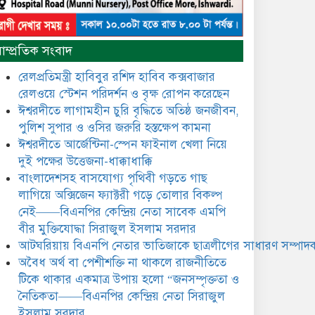
নৈতিকতা——বিএনপির কেন্দ্রিয়
নেতা সিরাজুল ইসলাম সরদার
মধুমতি এক্সপ্রেস ট্রেনে রেলওয়ে
াম্প্রতিক সংবাদ
জেলা ডিবি টিমের বিশেষ অভিযানে
রতন লাল বিশ্বাসকে ৫০ বোতল
রেলপ্রতিমন্ত্রী হাবিবুর রশিদ হাবিব কক্সবাজার
কোডিন যুক্ত সিরাপসহ গ্রেফতার
রেলওয়ে স্টেশন পরিদর্শন ও বৃক্ষ রোপন করেছেন
ঈশ্বরদীতে লাগামহীন চুরি বৃদ্ধিতে অতিষ্ঠ জনজীবন,
ঈশ্বরদীতে বিএনপি নেত্রীর বিরুদ্ধে
পুলিশ সুপার ও ওসির জরুরি হস্তক্ষেপ কামনা ​
জমি ও দোকান দখলের চেষ্টার
অভিযোগে সংবাদ সম্মেলন
ঈশ্বরদীতে আর্জেন্টিনা-স্পেন ফাইনাল খেলা নিয়ে
দুই পক্ষের উত্তেজনা-ধাক্কাধাক্কি
যে ঐক্যের মাধ্যমে ১৯৯১ সালে
বাংলাদেশসহ বাসযোগ্য পৃথিবী গড়তে গাছ
বিএনপির সকলস্তরের নেতাকর্মীরা
লাগিয়ে অক্সিজেন ফ্যাক্টরী গড়ে তোলার বিকল্প
ভঙ্গুর দলকে প্রতিষ্ঠা এবং নির্বাচন
নেই——বিএনপির কেন্দ্রিয় নেতা সাবেক এমপি
করে স্বৈরাচারী শেখ হাসিনাকে
অপসারণ করেছিল সেই ঐক্যকেই
বীর মুক্তিযোদ্ধা সিরাজুল ইসলাম সরদার
ুদৃঢ় করার আহবান জানিয়েছেন—- বিএনপির কেন্দ্রিয়
আটঘরিয়ায় বিএনপি নেতার ভাতিজাকে ছাত্রলীগের সাধারণ সম্পাদক
ির্বাহী কমিটির নেতা, সাবেক এমপি বীর মুক্তিযোদ্ধা
​​অবৈধ অর্থ বা পেশীশক্তি না থাকলে রাজনীতিতে
সিরাজুল ইসলাম সরদার
টিকে থাকার একমাত্র উপায় হলো “জনসম্পৃক্ততা ও
আদালত থেকে দেওয়া রিসিভার
নৈতিকতা——বিএনপির কেন্দ্রিয় নেতা সিরাজুল
নিয়োগের আদেশ অমান্য করে
ইসলাম সরদার