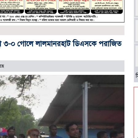
স্থা ৩-০ গোলে লালমানরহাট ডিএসকে পরাজিত
ছে
আ