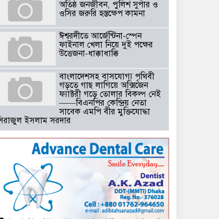
অতিষ্ঠ জনজীবন, পুলিশ সুপার ও
ওসির জরুরি হস্তক্ষেপ কামনা ​
ঈশ্বরদীতে আর্জেন্টিনা-স্পেন
ফাইনাল খেলা নিয়ে দুই পক্ষের
উত্তেজনা-ধাক্কাধাক্কি
বাংলাদেশসহ বাসযোগ্য পৃথিবী
গড়তে গাছ লাগিয়ে অক্সিজেন
ফ্যাক্টরী গড়ে তোলার বিকল্প নেই
——বিএনপির কেন্দ্রিয় নেতা
সাবেক এমপি বীর মুক্তিযোদ্ধা
সিরাজুল ইসলাম সরদার
টঘরিয়ায় বিএনপি নেতার ভাতিজাকে ছাত্রলীগের সাধারণ সম্পাদক নির্
​​অবৈধ অর্থ বা পেশীশক্তি না থাকলে
রাজনীতিতে টিকে থাকার একমাত্র
উপায় হলো “জনসম্পৃক্ততা ও