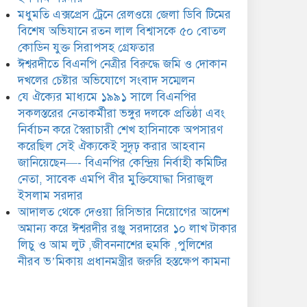
ঈশ্বরদীর রঞ্জু সরদারের ১০ লাখ
মধুমতি এক্সপ্রেস ট্রেনে রেলওয়ে জেলা ডিবি টিমের
টাকার লিচু ও আম লুট
,জীবননাশের হুমকি ,পুলিশের
বিশেষ অভিযানে রতন লাল বিশ্বাসকে ৫০ বোতল
ীরব ভ’মিকায় প্রধানমন্ত্রীর জরুরি হস্তক্ষেপ কামনা
কোডিন যুক্ত সিরাপসহ গ্রেফতার
ঈশ্বরদীতে বিএনপি নেত্রীর বিরুদ্ধে জমি ও দোকান
দখলের চেষ্টার অভিযোগে সংবাদ সম্মেলন
যে ঐক্যের মাধ্যমে ১৯৯১ সালে বিএনপির
সকলস্তরের নেতাকর্মীরা ভঙ্গুর দলকে প্রতিষ্ঠা এবং
নির্বাচন করে স্বৈরাচারী শেখ হাসিনাকে অপসারণ
করেছিল সেই ঐক্যকেই সুদৃঢ় করার আহবান
জানিয়েছেন—- বিএনপির কেন্দ্রিয় নির্বাহী কমিটির
নেতা, সাবেক এমপি বীর মুক্তিযোদ্ধা সিরাজুল
ইসলাম সরদার
আদালত থেকে দেওয়া রিসিভার নিয়োগের আদেশ
অমান্য করে ঈশ্বরদীর রঞ্জু সরদারের ১০ লাখ টাকার
লিচু ও আম লুট ,জীবননাশের হুমকি ,পুলিশের
নীরব ভ’মিকায় প্রধানমন্ত্রীর জরুরি হস্তক্ষেপ কামনা