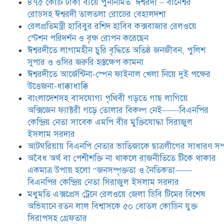
৪৭৫ কোটি টাকা ব্যয়ে পুনর্নির্মিত ঈশ্বরদী – বানেশ্বর
সরদার
রোডসহ ঈশ্বরদী তালতলা রোডের বেহালদশা
মধুমতি এক্সপ্রেস ট্রেনে রেলওয়ে জেলা
রেলপ্রতিমন্ত্রী হাবিবুর রশিদ হাবিব কক্সবাজার রেলওয়ে
ডিবি টিমের বিশেষ অভিযানে রতন লাল
স্টেশন পরিদর্শন ও বৃক্ষ রোপন করেছেন
বিশ্বাসকে ৫০ বোতল কোডিন যুক্ত
ঈশ্বরদীতে লাগামহীন চুরি বৃদ্ধিতে অতিষ্ঠ জনজীবন, পুলিশ
সিরাপসহ গ্রেফতার
সুপার ও ওসির জরুরি হস্তক্ষেপ কামনা ​
ঈশ্বরদীতে বিএনপি নেত্রীর বিরুদ্ধে জমি ও
ঈশ্বরদীতে আর্জেন্টিনা-স্পেন ফাইনাল খেলা নিয়ে দুই পক্ষের
দোকান দখলের চেষ্টার অভিযোগে সংবাদ
উত্তেজনা-ধাক্কাধাক্কি
সম্মেলন
বাংলাদেশসহ বাসযোগ্য পৃথিবী গড়তে গাছ লাগিয়ে
অক্সিজেন ফ্যাক্টরী গড়ে তোলার বিকল্প নেই——বিএনপির
যে ঐক্যের মাধ্যমে ১৯৯১ সালে
কেন্দ্রিয় নেতা সাবেক এমপি বীর মুক্তিযোদ্ধা সিরাজুল
বিএনপির সকলস্তরের নেতাকর্মীরা ভঙ্গুর
ইসলাম সরদার
দলকে প্রতিষ্ঠা এবং নির্বাচন করে
আটঘরিয়ায় বিএনপি নেতার ভাতিজাকে ছাত্রলীগের সাধারণ সম্
স্বৈরাচারী শেখ হাসিনাকে অপসারণ
করেছিল সেই ঐক্যকেই সুদৃঢ় করার
​​অবৈধ অর্থ বা পেশীশক্তি না থাকলে রাজনীতিতে টিকে থাকার
আহবান জানিয়েছেন—- বিএনপির কেন্দ্রিয় নির্বাহী কমিটির নেতা,
একমাত্র উপায় হলো “জনসম্পৃক্ততা ও নৈতিকতা——
সাবেক এমপি বীর মুক্তিযোদ্ধা সিরাজুল ইসলাম সরদার
বিএনপির কেন্দ্রিয় নেতা সিরাজুল ইসলাম সরদার
মধুমতি এক্সপ্রেস ট্রেনে রেলওয়ে জেলা ডিবি টিমের বিশেষ
অভিযানে রতন লাল বিশ্বাসকে ৫০ বোতল কোডিন যুক্ত
সিরাপসহ গ্রেফতার