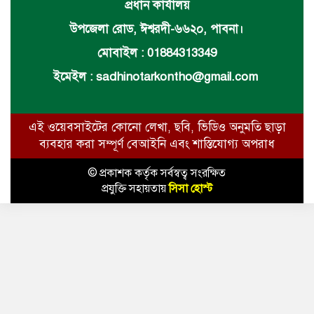
প্রধান কার্যালয়
উপজেলা রোড, ঈশ্বরদী-৬৬২০, পাবনা।
মোবাইল : 01884313349
ইমেইল :
sadhinotarkontho@gmail.com
এই ওয়েবসাইটের কোনো লেখা, ছবি, ভিডিও অনুমতি ছাড়া
ব্যবহার করা সম্পূর্ণ বেআইনি এবং শাস্তিযোগ্য অপরাধ
© প্রকাশক কর্তৃক সর্বস্বত্ব সংরক্ষিত
প্রযুক্তি সহায়তায়
সিসা হোস্ট