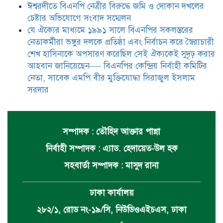
ঈশ্বরদীতে বিএনপি নেত্রীর বিরুদ্ধে জমি ও দোকান দখলের
চেষ্টার অভিযোগে সংবাদ সম্মেলন
যে ঐক্যের মাধ্যমে ১৯৯১ সালে বিএনপির সকলস্তরের
নেতাকর্মীরা ভঙ্গুর দলকে প্রতিষ্ঠা এবং নির্বাচন করে স্বৈরাচারী
শেখ হাসিনাকে অপসারণ করেছিল সেই ঐক্যকেই সুদৃঢ় করার
আহবান জানিয়েছেন—- বিএনপির কেন্দ্রিয় নির্বাহী কমিটির
নেতা, সাবেক এমপি বীর মুক্তিযোদ্ধা সিরাজুল ইসলাম
সরদার
সম্পাদক : তৌহিদ আক্তার পান্না
নির্বাহী সম্পাদক : এ্যাড. হেদায়েত-উল হক
সহবার্তা সম্পাদক : মাসুদ রানা
ঢাকা কার্যালয়
২৮২/১, রোড নং-১৯/সি, নিউডিওএইচএস, ঢাকা