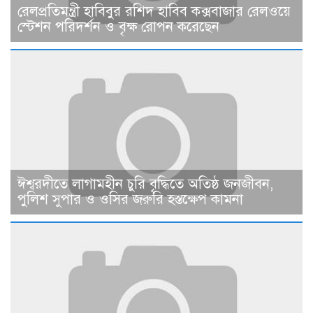
রেলপ্রতিমন্ত্রী হাবিবুর রশিদ হাবিব কক্সবাজার রেলওয়ে
স্টেশন পরিদর্শন ও বৃক্ষ রোপন করেছেন
ঈশ্বরদীতে লাগামহীন চুরি বৃদ্ধিতে অতিষ্ঠ জনজীবন,
পুলিশ সুপার ও ওসির জরুরি হস্তক্ষেপ কামনা ​