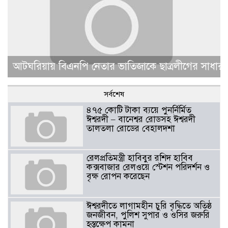
আটঘরিয়ায় বিএনপি নেতার ভাতিজাকে ছাত্রলীগের সাধারণ 
সর্বশেষ
৪৭৫ কোটি টাকা ব্যয়ে পুনর্নির্মিত
ঈশ্বরদী – বানেশ্বর রোডসহ ঈশ্বরদী
তালতলা রোডের বেহালদশা
রেলপ্রতিমন্ত্রী হাবিবুর রশিদ হাবিব
কক্সবাজার রেলওয়ে স্টেশন পরিদর্শন ও
বৃক্ষ রোপন করেছেন
ঈশ্বরদীতে লাগামহীন চুরি বৃদ্ধিতে অতিষ্ঠ
জনজীবন, পুলিশ সুপার ও ওসির জরুরি
হস্তক্ষেপ কামনা ​