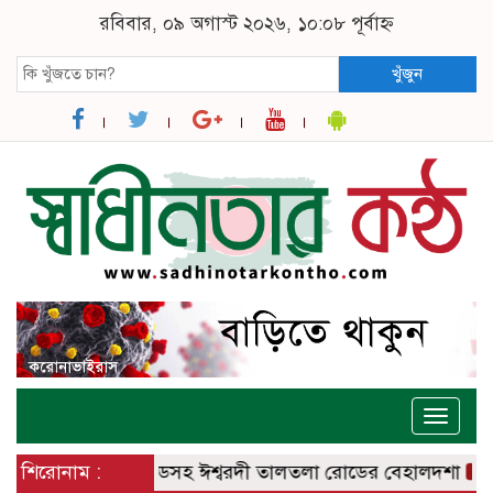
রবিবার, ০৯ অগাস্ট ২০২৬, ১০:০৮ পূর্বাহ্ন
খুঁজুন
Toggle
naviga
বরদী – বানেশ্বর রোডসহ ঈশ্বরদী তালতলা রোডের বেহালদশা
শিরোনাম :
রেলপ্রত