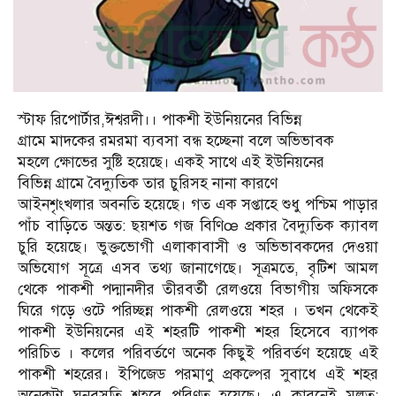
স্টাফ রিপোর্টার,ঈশ্বরদী।। পাকশী ইউনিয়নের বিভিন্ন
গ্রামে মাদকের রমরমা ব্যবসা বন্ধ হচ্ছেনা বলে অভিভাবক
মহলে ক্ষোভের সুষ্টি হয়েছে। একই সাথে এই ইউনিয়নের
বিভিন্ন গ্রামে বৈদ্যুতিক তার চুরিসহ নানা কারণে
আইনশৃংখলার অবনতি হয়েছে। গত এক সপ্তাহে শুধু পশ্চিম পাড়ার
পাঁচ বাড়িতে অন্তত: ছয়শত গজ বিণিœ প্রকার বৈদ্যুতিক ক্যাবল
চুরি হয়েছে। ভুক্তভোগী এলাকাবাসী ও অভিভাবকদের দেওয়া
অভিযোগ সূত্রে এসব তথ্য জানাগেছে। সূত্রমতে, বৃটিশ আমল
থেকে পাকশী পদ্মানদীর তীরবর্তী রেলওয়ে বিভাগীয় অফিসকে
ঘিরে গড়ে ওটে পরিচ্ছন্ন পাকশী রেলওয়ে শহর । তখন থেকেই
পাকশী ইউনিয়নের এই শহরটি পাকশী শহর হিসেবে ব্যাপক
পরিচিত । কলের পরিবর্তণে অনেক কিছুই পরিবর্তণ হয়েছে এই
পাকশী শহরের। ইপিজেড পরমাণু প্রকল্পের সুবাধে এই শহর
অনেকটা ঘনবসতি শহরে পরিণত হয়েছে। এ কারনেই মূলত: