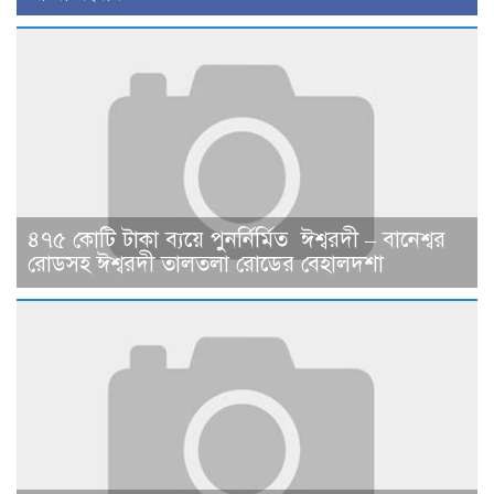
৪৭৫ কোটি টাকা ব্যয়ে পুনর্নির্মিত ঈশ্বরদী – বানেশ্বর
রোডসহ ঈশ্বরদী তালতলা রোডের বেহালদশা