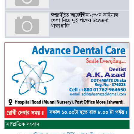
ঈশ্বরদীতে আর্জেন্টিনা-স্পেন ফাইনাল
খেলা নিয়ে দুই পক্ষের উত্তেজনা-
ধাক্কাধাক্কি
বাংলাদেশসহ বাসযোগ্য পৃথিবী গড়তে
গাছ লাগিয়ে অক্সিজেন ফ্যাক্টরী গড়ে
তোলার বিকল্প নেই——বিএনপির
কেন্দ্রিয় নেতা সাবেক এমপি বীর
মুক্তিযোদ্ধা সিরাজুল ইসলাম সরদার
আটঘরিয়ায় বিএনপি নেতার ভাতিজাকে ছাত্রলীগের সাধারণ সম্পাদক 
​​অবৈধ অর্থ বা পেশীশক্তি না থাকলে
রাজনীতিতে টিকে থাকার একমাত্র উপায়
সাম্প্রতিক সংবাদ
হলো “জনসম্পৃক্ততা ও নৈতিকতা——
বিএনপির কেন্দ্রিয় নেতা সিরাজুল ইসলাম