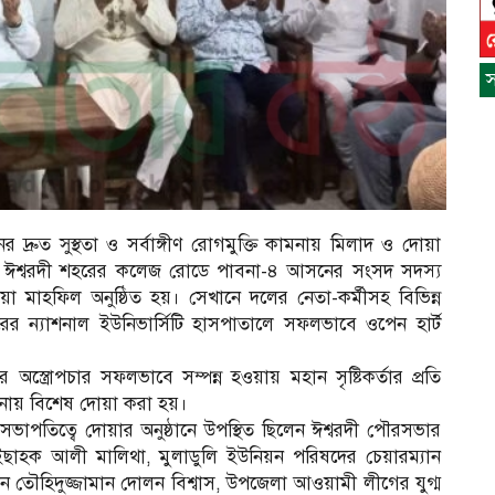
স
িনের দ্রুত সুস্থতা ও সর্বাঙ্গীণ রোগমুক্তি কামনায় মিলাদ ও দোয়া
ায় ঈশ্বরদী শহরের কলেজ রোডে পাবনা-৪ আসনের সংসদ সদস্য
য়া মাহফিল অনুষ্ঠিত হয়। সেখানে দলের নেতা-কর্মীসহ বিভিন্ন
ুরের ন্যাশনাল ইউনিভার্সিটি হাসপাতালে সফলভাবে ওপেন হার্ট
রে অস্ত্রোপচার সফলভাবে সম্পন্ন হওয়ায় মহান সৃষ্টিকর্তার প্রতি
া কামনায় বিশেষ দোয়া করা হয়।
সভাপতিত্বে দোয়ার অনুষ্ঠানে উপস্থিত ছিলেন ঈশ্বরদী পৌরসভার
াহক আলী মালিথা, মুলাডুলি ইউনিয়ন পরিষদের চেয়ারম্যান
স
যান তৌহিদুজ্জামান দোলন বিশ্বাস, উপজেলা আওয়ামী লীগের যুগ্ম
ন