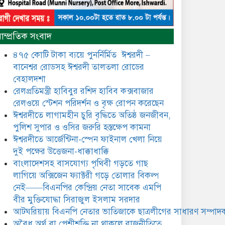
​​অবৈধ অর্থ বা পেশীশক্তি না থাকলে
রাজনীতিতে টিকে থাকার একমাত্র
াম্প্রতিক সংবাদ
উপায় হলো “জনসম্পৃক্ততা ও
নৈতিকতা——বিএনপির কেন্দ্রিয়
৪৭৫ কোটি টাকা ব্যয়ে পুনর্নির্মিত ঈশ্বরদী –
নেতা সিরাজুল ইসলাম সরদার
বানেশ্বর রোডসহ ঈশ্বরদী তালতলা রোডের
মধুমতি এক্সপ্রেস ট্রেনে রেলওয়ে
বেহালদশা
জেলা ডিবি টিমের বিশেষ অভিযানে
রেলপ্রতিমন্ত্রী হাবিবুর রশিদ হাবিব কক্সবাজার
রতন লাল বিশ্বাসকে ৫০ বোতল
রেলওয়ে স্টেশন পরিদর্শন ও বৃক্ষ রোপন করেছেন
কোডিন যুক্ত সিরাপসহ গ্রেফতার
ঈশ্বরদীতে লাগামহীন চুরি বৃদ্ধিতে অতিষ্ঠ জনজীবন,
ঈশ্বরদীতে বিএনপি নেত্রীর বিরুদ্ধে
পুলিশ সুপার ও ওসির জরুরি হস্তক্ষেপ কামনা ​
জমি ও দোকান দখলের চেষ্টার
ঈশ্বরদীতে আর্জেন্টিনা-স্পেন ফাইনাল খেলা নিয়ে
অভিযোগে সংবাদ সম্মেলন
দুই পক্ষের উত্তেজনা-ধাক্কাধাক্কি
বাংলাদেশসহ বাসযোগ্য পৃথিবী গড়তে গাছ
যে ঐক্যের মাধ্যমে ১৯৯১ সালে
বিএনপির সকলস্তরের নেতাকর্মীরা
লাগিয়ে অক্সিজেন ফ্যাক্টরী গড়ে তোলার বিকল্প
ভঙ্গুর দলকে প্রতিষ্ঠা এবং নির্বাচন
নেই——বিএনপির কেন্দ্রিয় নেতা সাবেক এমপি
করে স্বৈরাচারী শেখ হাসিনাকে
বীর মুক্তিযোদ্ধা সিরাজুল ইসলাম সরদার
অপসারণ করেছিল সেই ঐক্যকেই
ুদৃঢ় করার আহবান জানিয়েছেন—- বিএনপির কেন্দ্রিয়
আটঘরিয়ায় বিএনপি নেতার ভাতিজাকে ছাত্রলীগের সাধারণ সম্পাদক
ির্বাহী কমিটির নেতা, সাবেক এমপি বীর মুক্তিযোদ্ধা
​​অবৈধ অর্থ বা পেশীশক্তি না থাকলে রাজনীতিতে