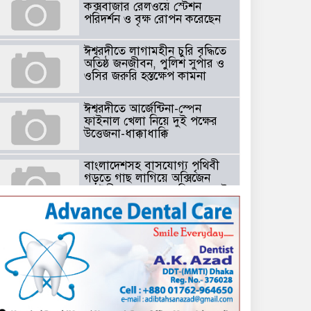
কক্সবাজার রেলওয়ে স্টেশন
পরিদর্শন ও বৃক্ষ রোপন করেছেন
ঈশ্বরদীতে লাগামহীন চুরি বৃদ্ধিতে
অতিষ্ঠ জনজীবন, পুলিশ সুপার ও
ওসির জরুরি হস্তক্ষেপ কামনা ​
ঈশ্বরদীতে আর্জেন্টিনা-স্পেন
ফাইনাল খেলা নিয়ে দুই পক্ষের
উত্তেজনা-ধাক্কাধাক্কি
বাংলাদেশসহ বাসযোগ্য পৃথিবী
গড়তে গাছ লাগিয়ে অক্সিজেন
ফ্যাক্টরী গড়ে তোলার বিকল্প নেই
——বিএনপির কেন্দ্রিয় নেতা
সাবেক এমপি বীর মুক্তিযোদ্ধা
সিরাজুল ইসলাম সরদার
টঘরিয়ায় বিএনপি নেতার ভাতিজাকে ছাত্রলীগের সাধারণ সম্পাদক নির্