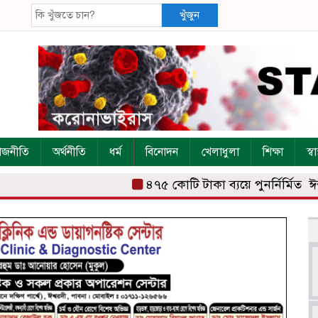
খুঁজুন
াজনীতি
অর্থনীতি
ধর্ম
বিনোদন
খেলাধুলা
শিক্ষা
স্বাস
৪৭৫ কোটি টাকা ব্যয়ে পুনর্নির্মিত ঈশ্ব