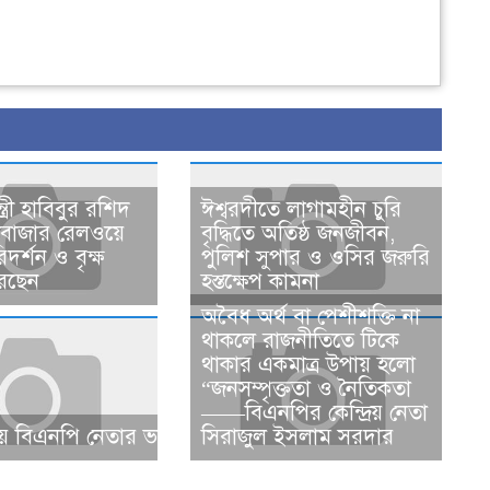
্ত্রী হাবিবুর রশিদ
ঈশ্বরদীতে লাগামহীন চুরি
সবাজার রেলওয়ে
বৃদ্ধিতে অতিষ্ঠ জনজীবন,
দর্শন ও বৃক্ষ
পুলিশ সুপার ও ওসির জরুরি
েছেন
হস্তক্ষেপ কামনা ​
​​অবৈধ অর্থ বা পেশীশক্তি না
থাকলে রাজনীতিতে টিকে
থাকার একমাত্র উপায় হলো
“জনসম্পৃক্ততা ও নৈতিকতা
——বিএনপির কেন্দ্রিয় নেতা
 বিএনপি নেতার ভাতিজাকে ছাত্রলীগের সাধারণ সম্পাদক নির্
সিরাজুল ইসলাম সরদার