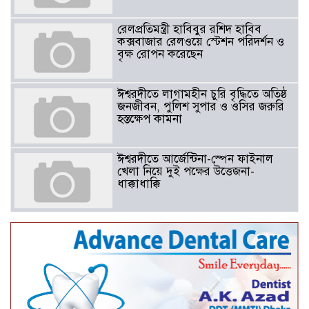
রেলপ্রতিমন্ত্রী হাবিবুর রশিদ হাবিব
কক্সবাজার রেলওয়ে স্টেশন পরিদর্শন ও
বৃক্ষ রোপন করেছেন
ঈশ্বরদীতে লাগামহীন চুরি বৃদ্ধিতে অতিষ্ঠ
জনজীবন, পুলিশ সুপার ও ওসির জরুরি
হস্তক্ষেপ কামনা ​
ঈশ্বরদীতে আর্জেন্টিনা-স্পেন ফাইনাল
খেলা নিয়ে দুই পক্ষের উত্তেজনা-
ধাক্কাধাক্কি
বাংলাদেশসহ বাসযোগ্য পৃথিবী গড়তে
গাছ লাগিয়ে অক্সিজেন ফ্যাক্টরী গড়ে
তোলার বিকল্প নেই——বিএনপির
কেন্দ্রিয় নেতা সাবেক এমপি বীর
মুক্তিযোদ্ধা সিরাজুল ইসলাম সরদার