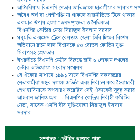
ইসলাম সরদার
দলকে প্রতিষ্ঠা এবং নির্বাচন করে
আটঘরিয়ায় বিএনপি নেতার ভাতিজাকে ছাত্রলীগের সাধারণ সম্
স্বৈরাচারী শেখ হাসিনাকে অপসারণ
করেছিল সেই ঐক্যকেই সুদৃঢ় করার
​​অবৈধ অর্থ বা পেশীশক্তি না থাকলে রাজনীতিতে টিকে থাকার
আহবান জানিয়েছেন—- বিএনপির কেন্দ্রিয় নির্বাহী কমিটির নেতা,
একমাত্র উপায় হলো “জনসম্পৃক্ততা ও নৈতিকতা——
সাবেক এমপি বীর মুক্তিযোদ্ধা সিরাজুল ইসলাম সরদার
বিএনপির কেন্দ্রিয় নেতা সিরাজুল ইসলাম সরদার
মধুমতি এক্সপ্রেস ট্রেনে রেলওয়ে জেলা ডিবি টিমের বিশেষ
অভিযানে রতন লাল বিশ্বাসকে ৫০ বোতল কোডিন যুক্ত
সিরাপসহ গ্রেফতার
ঈশ্বরদীতে বিএনপি নেত্রীর বিরুদ্ধে জমি ও দোকান দখলের
চেষ্টার অভিযোগে সংবাদ সম্মেলন
যে ঐক্যের মাধ্যমে ১৯৯১ সালে বিএনপির সকলস্তরের
নেতাকর্মীরা ভঙ্গুর দলকে প্রতিষ্ঠা এবং নির্বাচন করে স্বৈরাচারী
শেখ হাসিনাকে অপসারণ করেছিল সেই ঐক্যকেই সুদৃঢ় করার
আহবান জানিয়েছেন—- বিএনপির কেন্দ্রিয় নির্বাহী কমিটির
নেতা, সাবেক এমপি বীর মুক্তিযোদ্ধা সিরাজুল ইসলাম
সরদার
সম্পাদক : তৌহিদ আক্তার পান্না