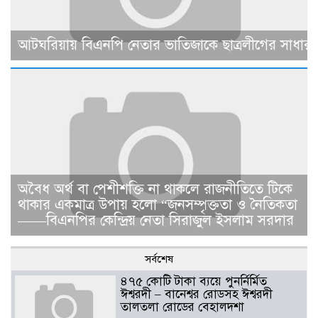
আটঘরিয়ায় বিএনপি নেতার ভাতিজাকে ছাত্রলীগের সাধারণ 
​​অবৈধ অর্থ বা পেশীশক্তি না থাকলে রাজনীতিতে টিকে
থাকার একমাত্র উপায় হলো “জনসম্পৃক্ততা ও নৈতিকতা
——বিএনপির কেন্দ্রিয় নেতা সিরাজুল ইসলাম সরদার
সর্বশেষ
৪৭৫ কোটি টাকা ব্যয়ে পুনর্নির্মিত
ঈশ্বরদী – বানেশ্বর রোডসহ ঈশ্বরদী
তালতলা রোডের বেহালদশা