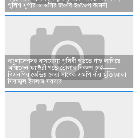
পুলিশ সুপার ও ওসির জরুরি হস্তক্ষেপ কামনা ​
বাংলাদেশসহ বাসযোগ্য পৃথিবী গড়তে গাছ লাগিয়ে
অক্সিজেন ফ্যাক্টরী গড়ে তোলার বিকল্প নেই——
বিএনপির কেন্দ্রিয় নেতা সাবেক এমপি বীর মুক্তিযোদ্ধা
সিরাজুল ইসলাম সরদার