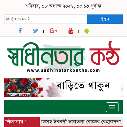
শনিবার, ০৮ অগাস্ট ২০২৬, ০৫:১৩ পূর্বাহ্ন
খুঁজুন
Toggle
naviga
্বরদী – বানেশ্বর রোডসহ ঈশ্বরদী তালতলা রোডের বেহালদশা
শিরোনাম :
রেলপ্র