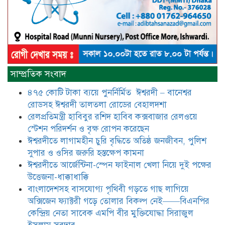
আটঘরিয়ায় বিএনপি নেতার ভাতিজাকে ছাত্রলীগের সাধারণ সম্পাদক 
​​অবৈধ অর্থ বা পেশীশক্তি না থাকলে
রাজনীতিতে টিকে থাকার একমাত্র উপায়
সাম্প্রতিক সংবাদ
হলো “জনসম্পৃক্ততা ও নৈতিকতা——
বিএনপির কেন্দ্রিয় নেতা সিরাজুল ইসলাম
৪৭৫ কোটি টাকা ব্যয়ে পুনর্নির্মিত ঈশ্বরদী – বানেশ্বর
সরদার
রোডসহ ঈশ্বরদী তালতলা রোডের বেহালদশা
মধুমতি এক্সপ্রেস ট্রেনে রেলওয়ে জেলা
রেলপ্রতিমন্ত্রী হাবিবুর রশিদ হাবিব কক্সবাজার রেলওয়ে
ডিবি টিমের বিশেষ অভিযানে রতন লাল
স্টেশন পরিদর্শন ও বৃক্ষ রোপন করেছেন
বিশ্বাসকে ৫০ বোতল কোডিন যুক্ত
ঈশ্বরদীতে লাগামহীন চুরি বৃদ্ধিতে অতিষ্ঠ জনজীবন, পুলিশ
সিরাপসহ গ্রেফতার
সুপার ও ওসির জরুরি হস্তক্ষেপ কামনা ​
ঈশ্বরদীতে বিএনপি নেত্রীর বিরুদ্ধে জমি ও
ঈশ্বরদীতে আর্জেন্টিনা-স্পেন ফাইনাল খেলা নিয়ে দুই পক্ষের
দোকান দখলের চেষ্টার অভিযোগে সংবাদ
উত্তেজনা-ধাক্কাধাক্কি
সম্মেলন
বাংলাদেশসহ বাসযোগ্য পৃথিবী গড়তে গাছ লাগিয়ে
অক্সিজেন ফ্যাক্টরী গড়ে তোলার বিকল্প নেই——বিএনপির
যে ঐক্যের মাধ্যমে ১৯৯১ সালে
কেন্দ্রিয় নেতা সাবেক এমপি বীর মুক্তিযোদ্ধা সিরাজুল
বিএনপির সকলস্তরের নেতাকর্মীরা ভঙ্গুর