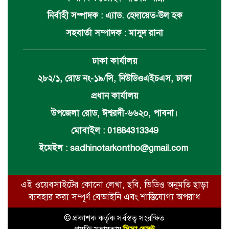
নির্বাহী সম্পাদক : এ্যাড. হেদায়েত-উল হক
সহবার্তা সম্পাদক : মাসুদ রানা
ঢাকা কার্যালয়
২৮২/১, রোড নং-১৯/সি, নিউডিওএইচএস, ঢাকা
প্রধান কার্যালয়
উপজেলা রোড, ঈশ্বরদী-৬৬২০, পাবনা।
মোবাইল : 01884313349
ইমেইল :
sadhinotarkontho@gmail.com
এই ওয়েবসাইটের কোনো লেখা, ছবি, ভিডিও অনুমতি ছাড়া
ব্যবহার করা সম্পূর্ণ বেআইনি এবং শাস্তিযোগ্য অপরাধ
© প্রকাশক কর্তৃক সর্বস্বত্ব সংরক্ষিত