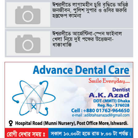
ঈশ্বরদীতে লাগামহীন চুরি বৃদ্ধিতে অতিষ্ঠ
জনজীবন, পুলিশ সুপার ও ওসির জরুরি
হস্তক্ষেপ কামনা ​
ঈশ্বরদীতে আর্জেন্টিনা-স্পেন ফাইনাল
খেলা নিয়ে দুই পক্ষের উত্তেজনা-
ধাক্কাধাক্কি
বাংলাদেশসহ বাসযোগ্য পৃথিবী গড়তে
গাছ লাগিয়ে অক্সিজেন ফ্যাক্টরী গড়ে
তোলার বিকল্প নেই——বিএনপির
কেন্দ্রিয় নেতা সাবেক এমপি বীর
মুক্তিযোদ্ধা সিরাজুল ইসলাম সরদার
আটঘরিয়ায় বিএনপি নেতার ভাতিজাকে ছাত্রলীগের সাধারণ সম্পাদক 
​​অবৈধ অর্থ বা পেশীশক্তি না থাকলে