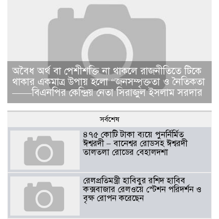
​​অবৈধ অর্থ বা পেশীশক্তি না থাকলে রাজনীতিতে টিকে
থাকার একমাত্র উপায় হলো “জনসম্পৃক্ততা ও নৈতিকতা
——বিএনপির কেন্দ্রিয় নেতা সিরাজুল ইসলাম সরদার
সর্বশেষ
৪৭৫ কোটি টাকা ব্যয়ে পুনর্নির্মিত
ঈশ্বরদী – বানেশ্বর রোডসহ ঈশ্বরদী
তালতলা রোডের বেহালদশা
রেলপ্রতিমন্ত্রী হাবিবুর রশিদ হাবিব
কক্সবাজার রেলওয়ে স্টেশন পরিদর্শন ও
বৃক্ষ রোপন করেছেন