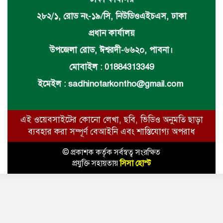
২৮২/১, রোড নং-১৯/সি, নিউডিওএইচএস, ঢাকা
প্রধান কার্যালয়
উপজেলা রোড, ঈশ্বরদী-৬৬২০, পাবনা।
মোবাইল : 01884313349
ইমেইল :
sadhinotarkontho@gmail.com
এই ওয়েবসাইটের কোনো লেখা, ছবি, ভিডিও অনুমতি ছাড়া
ব্যবহার করা সম্পূর্ণ বেআইনি এবং শাস্তিযোগ্য অপরাধ
© প্রকাশক কর্তৃক সর্বস্বত্ব সংরক্ষিত
প্রযুক্তি সহায়তায়
সিসা হোস্ট