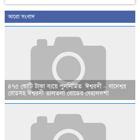
আরো সংবাদ
৪৭৫ কোটি টাকা ব্যয়ে পুনর্নির্মিত ঈশ্বরদী – বানেশ্বর
রোডসহ ঈশ্বরদী তালতলা রোডের বেহালদশা