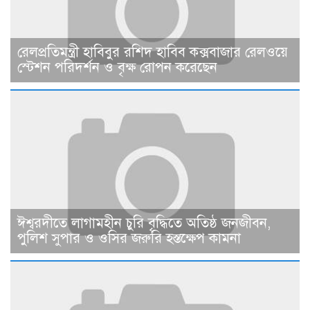
রেলপ্রতিমন্ত্রী হাবিবুর রশিদ হাবিব কক্সবাজার রেলওয়ে
স্টেশন পরিদর্শন ও বৃক্ষ রোপন করেছেন
ঈশ্বরদীতে লাগামহীন চুরি বৃদ্ধিতে অতিষ্ঠ জনজীবন,
পুলিশ সুপার ও ওসির জরুরি হস্তক্ষেপ কামনা ​