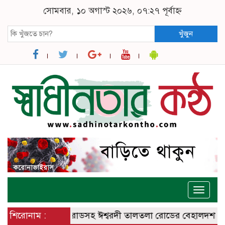
সোমবার, ১০ অগাস্ট ২০২৬, ০৭:২৭ পূর্বাহ্ন
খুঁজুন
Toggle
naviga
শ্বরদী – বানেশ্বর রোডসহ ঈশ্বরদী তালতলা রোডের বেহালদশা
শিরোনাম :
রেলপ্