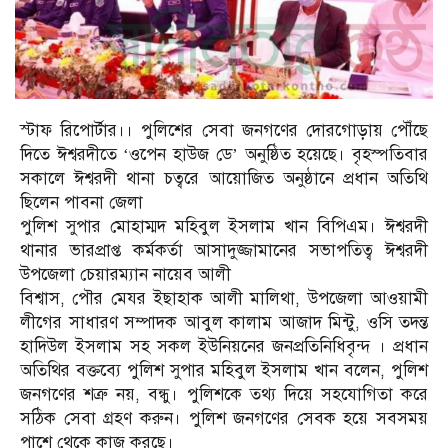
স্টাফ রিপোর্টার।। পুলিশের সেবা জনগণের দোরগোড়ায় পৌঁছে
দিতে ঈশ্বরদীতে ‘ওপেন হাউজ ডে’ অনুষ্ঠিত হয়েছে। বৃহস্পতিবার
সকালে ঈশ্বরদী থানা চত্বরে আয়োজিত অনুষ্ঠানে প্রধান অতিথি
ছিলেন পাবনা জেলা
পুলিশ সুপার মোহাম্মদ মহিবুল ইসলাম খান বিপিএম। ঈশ্বরদী
থানার ভারপ্রাপ্ত কর্মকর্তা আসাদুজ্জামানের সভাপতিত্ব ঈশ্বরদী
উপজেলা চেয়ারম্যান নায়েব আলী
বিশ্বাস, পৌর মেযর ইছাহাক আলী মালিথা, উপজেলা আওয়ামী
লীগের সাধারণ সম্পাদক আবুল কালাম আজাদ মিন্টু, ওসি তদন্ত
হাদিউল ইসলাম সহ সকল ইউনিয়নের জনপ্রতিনিধিবৃন্দ । প্রধান
অতিথির বক্তব্যে পুলিশ সুপার মহিবুল ইসলাম খান বলেন, পুলিশ
জনগণের শত্রু নয়, বন্ধু। পুলিশকে তথ্য দিয়ে সহযোগিতা করে
সঠিক সেবা গ্রহণ করুন। পুলিশ জনগণের সেবক হয়ে সবসময়
পাশে থেকে কাজ করছে।