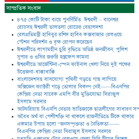
রাজনীতিতে টিকে থাকার একমাত্র উপায়
সাম্প্রতিক সংবাদ
হলো “জনসম্পৃক্ততা ও নৈতিকতা——
বিএনপির কেন্দ্রিয় নেতা সিরাজুল ইসলাম
৪৭৫ কোটি টাকা ব্যয়ে পুনর্নির্মিত ঈশ্বরদী – বানেশ্বর
সরদার
রোডসহ ঈশ্বরদী তালতলা রোডের বেহালদশা
মধুমতি এক্সপ্রেস ট্রেনে রেলওয়ে জেলা
রেলপ্রতিমন্ত্রী হাবিবুর রশিদ হাবিব কক্সবাজার রেলওয়ে
ডিবি টিমের বিশেষ অভিযানে রতন লাল
স্টেশন পরিদর্শন ও বৃক্ষ রোপন করেছেন
বিশ্বাসকে ৫০ বোতল কোডিন যুক্ত
ঈশ্বরদীতে লাগামহীন চুরি বৃদ্ধিতে অতিষ্ঠ জনজীবন, পুলিশ
সিরাপসহ গ্রেফতার
সুপার ও ওসির জরুরি হস্তক্ষেপ কামনা ​
ঈশ্বরদীতে বিএনপি নেত্রীর বিরুদ্ধে জমি ও
ঈশ্বরদীতে আর্জেন্টিনা-স্পেন ফাইনাল খেলা নিয়ে দুই পক্ষের
দোকান দখলের চেষ্টার অভিযোগে সংবাদ
উত্তেজনা-ধাক্কাধাক্কি
সম্মেলন
বাংলাদেশসহ বাসযোগ্য পৃথিবী গড়তে গাছ লাগিয়ে
অক্সিজেন ফ্যাক্টরী গড়ে তোলার বিকল্প নেই——বিএনপির
যে ঐক্যের মাধ্যমে ১৯৯১ সালে
কেন্দ্রিয় নেতা সাবেক এমপি বীর মুক্তিযোদ্ধা সিরাজুল
বিএনপির সকলস্তরের নেতাকর্মীরা ভঙ্গুর
ইসলাম সরদার
দলকে প্রতিষ্ঠা এবং নির্বাচন করে
আটঘরিয়ায় বিএনপি নেতার ভাতিজাকে ছাত্রলীগের সাধারণ সম্
স্বৈরাচারী শেখ হাসিনাকে অপসারণ
করেছিল সেই ঐক্যকেই সুদৃঢ় করার
​​অবৈধ অর্থ বা পেশীশক্তি না থাকলে রাজনীতিতে টিকে থাকার
আহবান জানিয়েছেন—- বিএনপির কেন্দ্রিয় নির্বাহী কমিটির নেতা,
একমাত্র উপায় হলো “জনসম্পৃক্ততা ও নৈতিকতা——
সাবেক এমপি বীর মুক্তিযোদ্ধা সিরাজুল ইসলাম সরদার
বিএনপির কেন্দ্রিয় নেতা সিরাজুল ইসলাম সরদার
মধুমতি এক্সপ্রেস ট্রেনে রেলওয়ে জেলা ডিবি টিমের বিশেষ