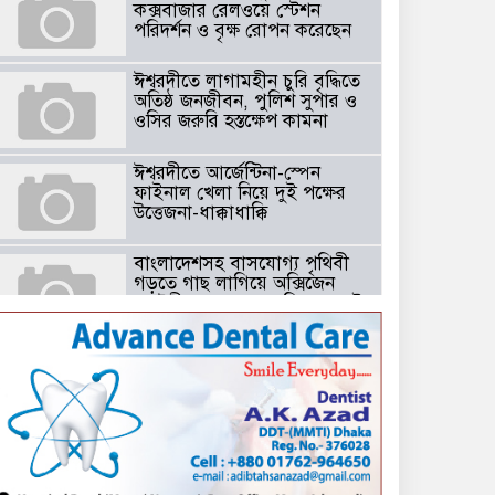
কক্সবাজার রেলওয়ে স্টেশন
পরিদর্শন ও বৃক্ষ রোপন করেছেন
ঈশ্বরদীতে লাগামহীন চুরি বৃদ্ধিতে
অতিষ্ঠ জনজীবন, পুলিশ সুপার ও
ওসির জরুরি হস্তক্ষেপ কামনা ​
ঈশ্বরদীতে আর্জেন্টিনা-স্পেন
ফাইনাল খেলা নিয়ে দুই পক্ষের
উত্তেজনা-ধাক্কাধাক্কি
বাংলাদেশসহ বাসযোগ্য পৃথিবী
গড়তে গাছ লাগিয়ে অক্সিজেন
ফ্যাক্টরী গড়ে তোলার বিকল্প নেই
——বিএনপির কেন্দ্রিয় নেতা
সাবেক এমপি বীর মুক্তিযোদ্ধা
সিরাজুল ইসলাম সরদার
টঘরিয়ায় বিএনপি নেতার ভাতিজাকে ছাত্রলীগের সাধারণ সম্পাদক নির্