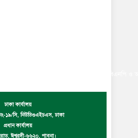
 ছাত্রলীগের সাধারণ সম্পাদক নির্বাচিত করায় বিএনপি ও অঙ
ঢাকা কার্যালয়
নং-১৯/সি, নিউডিওএইচএস, ঢাকা
প্রধান কার্যালয়
োড, ঈশ্বরদী-৬৬২০, পাবনা।