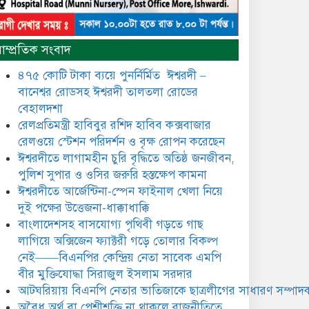
​​অবৈধ অর্থ বা পেশীশক্তি না থাকলে
রাজনীতিতে টিকে থাকার একমাত্র
াম্প্রতিক সংবাদ
উপায় হলো “জনসম্পৃক্ততা ও
নৈতিকতা——বিএনপির কেন্দ্রিয়
৪৭৫ কোটি টাকা ব্যয়ে পুনর্নির্মিত ঈশ্বরদী –
নেতা সিরাজুল ইসলাম সরদার
বানেশ্বর রোডসহ ঈশ্বরদী তালতলা রোডের
মধুমতি এক্সপ্রেস ট্রেনে রেলওয়ে
বেহালদশা
জেলা ডিবি টিমের বিশেষ অভিযানে
রেলপ্রতিমন্ত্রী হাবিবুর রশিদ হাবিব কক্সবাজার
রতন লাল বিশ্বাসকে ৫০ বোতল
রেলওয়ে স্টেশন পরিদর্শন ও বৃক্ষ রোপন করেছেন
কোডিন যুক্ত সিরাপসহ গ্রেফতার
ঈশ্বরদীতে লাগামহীন চুরি বৃদ্ধিতে অতিষ্ঠ জনজীবন,
ঈশ্বরদীতে বিএনপি নেত্রীর বিরুদ্ধে
পুলিশ সুপার ও ওসির জরুরি হস্তক্ষেপ কামনা ​
জমি ও দোকান দখলের চেষ্টার
ঈশ্বরদীতে আর্জেন্টিনা-স্পেন ফাইনাল খেলা নিয়ে
অভিযোগে সংবাদ সম্মেলন
দুই পক্ষের উত্তেজনা-ধাক্কাধাক্কি
বাংলাদেশসহ বাসযোগ্য পৃথিবী গড়তে গাছ
যে ঐক্যের মাধ্যমে ১৯৯১ সালে
বিএনপির সকলস্তরের নেতাকর্মীরা
লাগিয়ে অক্সিজেন ফ্যাক্টরী গড়ে তোলার বিকল্প
ভঙ্গুর দলকে প্রতিষ্ঠা এবং নির্বাচন
নেই——বিএনপির কেন্দ্রিয় নেতা সাবেক এমপি
করে স্বৈরাচারী শেখ হাসিনাকে
বীর মুক্তিযোদ্ধা সিরাজুল ইসলাম সরদার
অপসারণ করেছিল সেই ঐক্যকেই
ুদৃঢ় করার আহবান জানিয়েছেন—- বিএনপির কেন্দ্রিয়
আটঘরিয়ায় বিএনপি নেতার ভাতিজাকে ছাত্রলীগের সাধারণ সম্পাদক
ির্বাহী কমিটির নেতা, সাবেক এমপি বীর মুক্তিযোদ্ধা
​​অবৈধ অর্থ বা পেশীশক্তি না থাকলে রাজনীতিতে