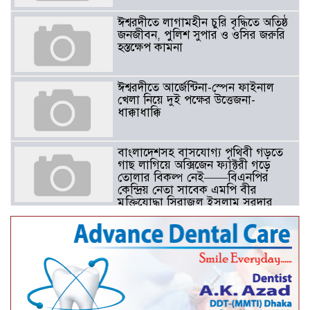
ঈশ্বরদীতে লাগামহীন চুরি বৃদ্ধিতে অতিষ্ঠ
জনজীবন, পুলিশ সুপার ও ওসির জরুরি
হস্তক্ষেপ কামনা ​
ঈশ্বরদীতে আর্জেন্টিনা-স্পেন ফাইনাল
খেলা নিয়ে দুই পক্ষের উত্তেজনা-
ধাক্কাধাক্কি
বাংলাদেশসহ বাসযোগ্য পৃথিবী গড়তে
গাছ লাগিয়ে অক্সিজেন ফ্যাক্টরী গড়ে
তোলার বিকল্প নেই——বিএনপির
কেন্দ্রিয় নেতা সাবেক এমপি বীর
মুক্তিযোদ্ধা সিরাজুল ইসলাম সরদার
আটঘরিয়ায় বিএনপি নেতার ভাতিজাকে ছাত্রলীগের সাধারণ সম্পাদক 