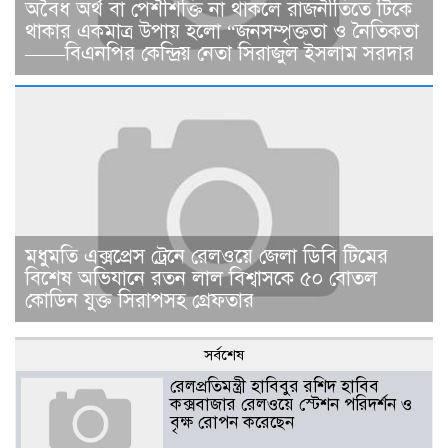
​​অবৈধ অর্থ বা পেশীশক্তি না থাকলে রাজনীতিতে টিকে
থাকার একমাত্র উপায় হলো “জনসম্পৃক্ততা ও নৈতিকতা
——বিএনপির কেন্দ্রিয় নেতা সিরাজুল ইসলাম সরদার
মধুমতি এক্সপ্রেস ট্রেনে রেলওয়ে জেলা ডিবি টিমের
বিশেষ অভিযানে রতন লাল বিশ্বাসকে ৫০ বোতল
কোডিন যুক্ত সিরাপসহ গ্রেফতার
সর্বশেষ
রেলপ্রতিমন্ত্রী হাবিবুর রশিদ হাবিব
কক্সবাজার রেলওয়ে স্টেশন পরিদর্শন ও
বৃক্ষ রোপন করেছেন