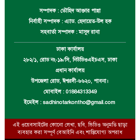
সম্পাদক : তৌহিদ আক্তার পান্না
নির্বাহী সম্পাদক : এ্যাড. হেদায়েত-উল হক
সহবার্তা সম্পাদক : মাসুদ রানা
ঢাকা কার্যালয়
২৮২/১, রোড নং-১৯/সি, নিউডিওএইচএস, ঢাকা
প্রধান কার্যালয়
উপজেলা রোড, ঈশ্বরদী-৬৬২০, পাবনা।
মোবাইল : 01884313349
ইমেইল :
sadhinotarkontho@gmail.com
এই ওয়েবসাইটের কোনো লেখা, ছবি, ভিডিও অনুমতি ছাড়া
ব্যবহার করা সম্পূর্ণ বেআইনি এবং শাস্তিযোগ্য অপরাধ