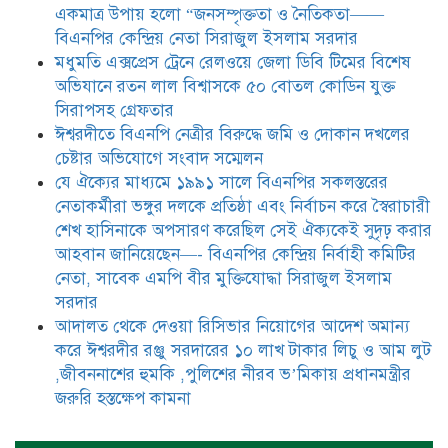
একমাত্র উপায় হলো “জনসম্পৃক্ততা ও নৈতিকতা——
আদালত থেকে দেওয়া রিসিভার
নিয়োগের আদেশ অমান্য করে ঈশ্বরদীর
বিএনপির কেন্দ্রিয় নেতা সিরাজুল ইসলাম সরদার
রঞ্জু সরদারের ১০ লাখ টাকার লিচু ও
মধুমতি এক্সপ্রেস ট্রেনে রেলওয়ে জেলা ডিবি টিমের বিশেষ
আম লুট ,জীবননাশের হুমকি ,পুলিশের
অভিযানে রতন লাল বিশ্বাসকে ৫০ বোতল কোডিন যুক্ত
নীরব ভ’মিকায় প্রধানমন্ত্রীর জরুরি
হস্তক্ষেপ কামনা
সিরাপসহ গ্রেফতার
ঈশ্বরদীতে বিএনপি নেত্রীর বিরুদ্ধে জমি ও দোকান দখলের
চেষ্টার অভিযোগে সংবাদ সম্মেলন
যে ঐক্যের মাধ্যমে ১৯৯১ সালে বিএনপির সকলস্তরের
নেতাকর্মীরা ভঙ্গুর দলকে প্রতিষ্ঠা এবং নির্বাচন করে স্বৈরাচারী
শেখ হাসিনাকে অপসারণ করেছিল সেই ঐক্যকেই সুদৃঢ় করার
আহবান জানিয়েছেন—- বিএনপির কেন্দ্রিয় নির্বাহী কমিটির
নেতা, সাবেক এমপি বীর মুক্তিযোদ্ধা সিরাজুল ইসলাম
সরদার
আদালত থেকে দেওয়া রিসিভার নিয়োগের আদেশ অমান্য
করে ঈশ্বরদীর রঞ্জু সরদারের ১০ লাখ টাকার লিচু ও আম লুট
,জীবননাশের হুমকি ,পুলিশের নীরব ভ’মিকায় প্রধানমন্ত্রীর
জরুরি হস্তক্ষেপ কামনা