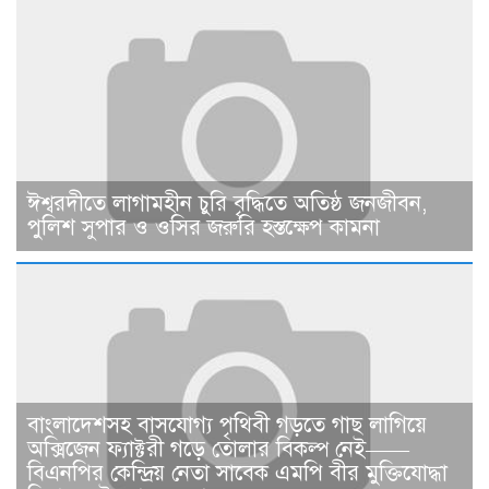
ঈশ্বরদীতে লাগামহীন চুরি বৃদ্ধিতে অতিষ্ঠ জনজীবন,
পুলিশ সুপার ও ওসির জরুরি হস্তক্ষেপ কামনা ​
বাংলাদেশসহ বাসযোগ্য পৃথিবী গড়তে গাছ লাগিয়ে
অক্সিজেন ফ্যাক্টরী গড়ে তোলার বিকল্প নেই——
বিএনপির কেন্দ্রিয় নেতা সাবেক এমপি বীর মুক্তিযোদ্ধা