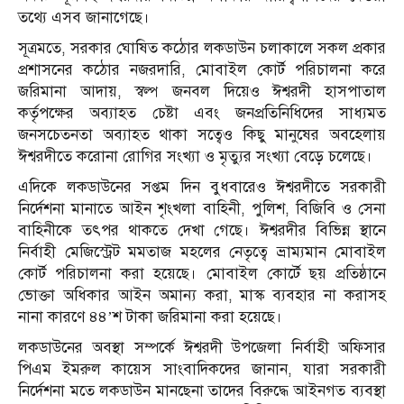
তথ্যে এসব জানাগেছে।
সূত্রমতে, সরকার ঘোষিত কঠোর লকডাউন চলাকালে সকল প্রকার
প্রশাসনের কঠোর নজরদারি, মোবাইল কোর্ট পরিচালনা করে
জরিমানা আদায়, স্বল্প জনবল দিয়েও ঈশ্বরদী হাসপাতাল
কর্তৃপক্ষের অব্যাহত চেষ্টা এবং জনপ্রতিনিধিদের সাধ্যমত
জনসচেতনতা অব্যাহত থাকা সত্বেও কিছু মানুষের অবহেলায়
ঈশ্বরদীতে করোনা রোগির সংখ্যা ও মৃত্যুর সংখ্যা বেড়ে চলেছে।
এদিকে লকডাউনের সপ্তম দিন বুধবারেও ঈশ্বরদীতে সরকারী
নির্দেশনা মানাতে আইন শৃংখলা বাহিনী, পুলিশ, বিজিবি ও সেনা
বাহিনীকে তৎপর থাকতে দেখা গেছে। ঈশ্বরদীর বিভিন্ন স্থানে
নির্বাহী মেজিস্ট্রেট মমতাজ মহলের নেতৃত্বে ভ্রাম্যমান মোবাইল
কোর্ট পরিচালনা করা হয়েছে। মোবাইল কোর্টে ছয় প্রতিষ্ঠানে
ভোক্তা অধিকার আইন অমান্য করা, মাস্ক ব্যবহার না করাসহ
নানা কারণে ৪৪’শ টাকা জরিমানা করা হয়েছে।
লকডাউনের অবস্থা সম্পর্কে ঈশ্বরদী উপজেলা নির্বাহী অফিসার
পিএম ইমরুল কায়েস সাংবাদিকদের জানান, যারা সরকারী
নির্দেশনা মতে লকডাউন মানছেনা তাদের বিরুদ্ধে আইনগত ব্যবস্থা