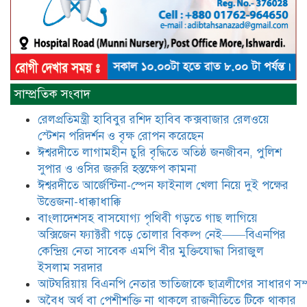
​​অবৈধ অর্থ বা পেশীশক্তি না থাকলে
রাজনীতিতে টিকে থাকার একমাত্র উপায়
হলো “জনসম্পৃক্ততা ও নৈতিকতা——
বিএনপির কেন্দ্রিয় নেতা সিরাজুল ইসলাম
সরদার
মধুমতি এক্সপ্রেস ট্রেনে রেলওয়ে জেলা
সাম্প্রতিক সংবাদ
ডিবি টিমের বিশেষ অভিযানে রতন লাল
বিশ্বাসকে ৫০ বোতল কোডিন যুক্ত
রেলপ্রতিমন্ত্রী হাবিবুর রশিদ হাবিব কক্সবাজার রেলওয়ে
সিরাপসহ গ্রেফতার
স্টেশন পরিদর্শন ও বৃক্ষ রোপন করেছেন
ঈশ্বরদীতে লাগামহীন চুরি বৃদ্ধিতে অতিষ্ঠ জনজীবন, পুলিশ
ঈশ্বরদীতে বিএনপি নেত্রীর বিরুদ্ধে জমি ও
দোকান দখলের চেষ্টার অভিযোগে সংবাদ
সুপার ও ওসির জরুরি হস্তক্ষেপ কামনা ​
সম্মেলন
ঈশ্বরদীতে আর্জেন্টিনা-স্পেন ফাইনাল খেলা নিয়ে দুই পক্ষের
উত্তেজনা-ধাক্কাধাক্কি
যে ঐক্যের মাধ্যমে ১৯৯১ সালে
বাংলাদেশসহ বাসযোগ্য পৃথিবী গড়তে গাছ লাগিয়ে
বিএনপির সকলস্তরের নেতাকর্মীরা ভঙ্গুর
অক্সিজেন ফ্যাক্টরী গড়ে তোলার বিকল্প নেই——বিএনপির
দলকে প্রতিষ্ঠা এবং নির্বাচন করে
কেন্দ্রিয় নেতা সাবেক এমপি বীর মুক্তিযোদ্ধা সিরাজুল
স্বৈরাচারী শেখ হাসিনাকে অপসারণ
করেছিল সেই ঐক্যকেই সুদৃঢ় করার
ইসলাম সরদার
আহবান জানিয়েছেন—- বিএনপির কেন্দ্রিয় নির্বাহী কমিটির নেতা,
আটঘরিয়ায় বিএনপি নেতার ভাতিজাকে ছাত্রলীগের সাধারণ সম্
সাবেক এমপি বীর মুক্তিযোদ্ধা সিরাজুল ইসলাম সরদার
​​অবৈধ অর্থ বা পেশীশক্তি না থাকলে রাজনীতিতে টিকে থাকার