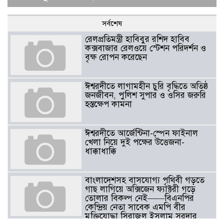
সর্বশেষ
রেলপ্রতিমন্ত্রী হাবিবুর রশিদ হাবিব
কক্সবাজার রেলওয়ে স্টেশন পরিদর্শন ও
বৃক্ষ রোপন করেছেন
ঈশ্বরদীতে লাগামহীন চুরি বৃদ্ধিতে অতিষ্ঠ
জনজীবন, পুলিশ সুপার ও ওসির জরুরি
হস্তক্ষেপ কামনা ​
ঈশ্বরদীতে আর্জেন্টিনা-স্পেন ফাইনাল
খেলা নিয়ে দুই পক্ষের উত্তেজনা-
ধাক্কাধাক্কি
বাংলাদেশসহ বাসযোগ্য পৃথিবী গড়তে
গাছ লাগিয়ে অক্সিজেন ফ্যাক্টরী গড়ে
তোলার বিকল্প নেই——বিএনপির
কেন্দ্রিয় নেতা সাবেক এমপি বীর
মুক্তিযোদ্ধা সিরাজুল ইসলাম সরদার