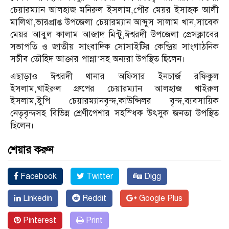
চেয়ারম্যান আলহাজ মনিরুল ইসলাম,পৌর মেয়র ইসাহক আলী
মালিথা,ভারপ্রাপ্ত উপজেলা চেয়ারম্যান আব্দুস সালাম খান,সাবেক
মেয়র আবুল কালাম আজাদ মিন্টু,ঈশ্বরদী উপজেলা প্রেসক্লাবের
সভাপতি ও জাতীয় সাংবাদিক সোসাইটির কেন্দ্রিয় সাংগাঠনিক
সচীব তৌহিদ আক্তার পান্না’সহ অন্যরা উপস্থিত ছিলেন।
এছাড়াও ঈশ্বরদী থানার অফিসার ইনচার্জ রফিকুল
ইসলাম,খাইরুল গ্রুপের চেয়ারম্যান আলহাজ খাইরুল
ইসলাম,ইুপি চেয়ারম্যানবৃন্দ,কাউন্সিলর বৃন্দ,ব্যবসায়িক
নেতৃবৃন্দসহ বিভিন্ন শ্রেণীপেশার সহস্ধিক উৎসুক জনতা উপস্থিত
ছিলেন।
শেয়ার করুন
Facebook
Twitter
Digg
Linkedin
Reddit
Google Plus
Pinterest
Print