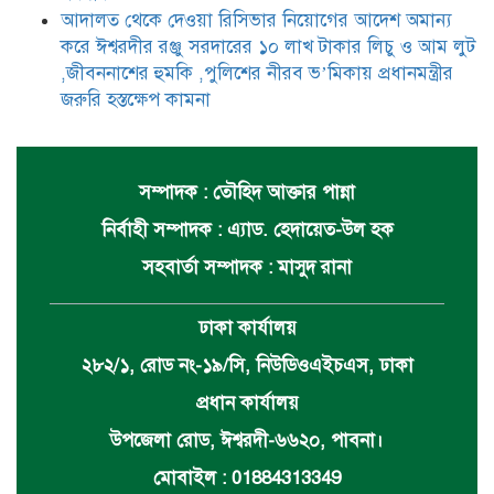
আদালত থেকে দেওয়া রিসিভার নিয়োগের আদেশ অমান্য
করে ঈশ্বরদীর রঞ্জু সরদারের ১০ লাখ টাকার লিচু ও আম লুট
,জীবননাশের হুমকি ,পুলিশের নীরব ভ’মিকায় প্রধানমন্ত্রীর
জরুরি হস্তক্ষেপ কামনা
সম্পাদক : তৌহিদ আক্তার পান্না
নির্বাহী সম্পাদক : এ্যাড. হেদায়েত-উল হক
সহবার্তা সম্পাদক : মাসুদ রানা
ঢাকা কার্যালয়
২৮২/১, রোড নং-১৯/সি, নিউডিওএইচএস, ঢাকা
প্রধান কার্যালয়
উপজেলা রোড, ঈশ্বরদী-৬৬২০, পাবনা।
মোবাইল : 01884313349