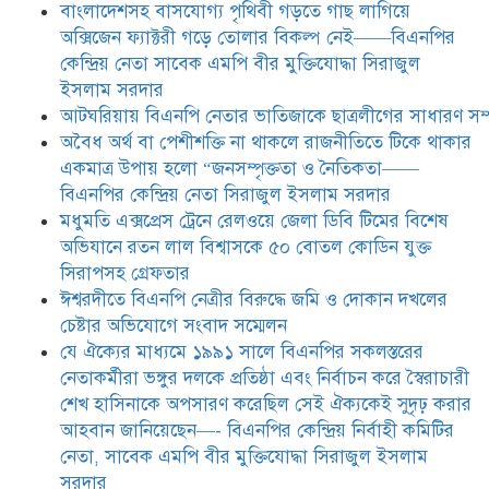
যে ঐক্যের মাধ্যমে ১৯৯১ সালে
বাংলাদেশসহ বাসযোগ্য পৃথিবী গড়তে গাছ লাগিয়ে
বিএনপির সকলস্তরের নেতাকর্মীরা ভঙ্গুর
অক্সিজেন ফ্যাক্টরী গড়ে তোলার বিকল্প নেই——বিএনপির
দলকে প্রতিষ্ঠা এবং নির্বাচন করে
কেন্দ্রিয় নেতা সাবেক এমপি বীর মুক্তিযোদ্ধা সিরাজুল
স্বৈরাচারী শেখ হাসিনাকে অপসারণ
করেছিল সেই ঐক্যকেই সুদৃঢ় করার
ইসলাম সরদার
আহবান জানিয়েছেন—- বিএনপির কেন্দ্রিয় নির্বাহী কমিটির নেতা,
আটঘরিয়ায় বিএনপি নেতার ভাতিজাকে ছাত্রলীগের সাধারণ সম্
সাবেক এমপি বীর মুক্তিযোদ্ধা সিরাজুল ইসলাম সরদার
​​অবৈধ অর্থ বা পেশীশক্তি না থাকলে রাজনীতিতে টিকে থাকার
একমাত্র উপায় হলো “জনসম্পৃক্ততা ও নৈতিকতা——
আদালত থেকে দেওয়া রিসিভার
নিয়োগের আদেশ অমান্য করে ঈশ্বরদীর
বিএনপির কেন্দ্রিয় নেতা সিরাজুল ইসলাম সরদার
রঞ্জু সরদারের ১০ লাখ টাকার লিচু ও
মধুমতি এক্সপ্রেস ট্রেনে রেলওয়ে জেলা ডিবি টিমের বিশেষ
আম লুট ,জীবননাশের হুমকি ,পুলিশের
অভিযানে রতন লাল বিশ্বাসকে ৫০ বোতল কোডিন যুক্ত
নীরব ভ’মিকায় প্রধানমন্ত্রীর জরুরি
হস্তক্ষেপ কামনা
সিরাপসহ গ্রেফতার
ঈশ্বরদীতে বিএনপি নেত্রীর বিরুদ্ধে জমি ও দোকান দখলের
চেষ্টার অভিযোগে সংবাদ সম্মেলন
যে ঐক্যের মাধ্যমে ১৯৯১ সালে বিএনপির সকলস্তরের
নেতাকর্মীরা ভঙ্গুর দলকে প্রতিষ্ঠা এবং নির্বাচন করে স্বৈরাচারী
শেখ হাসিনাকে অপসারণ করেছিল সেই ঐক্যকেই সুদৃঢ় করার
আহবান জানিয়েছেন—- বিএনপির কেন্দ্রিয় নির্বাহী কমিটির
নেতা, সাবেক এমপি বীর মুক্তিযোদ্ধা সিরাজুল ইসলাম
সরদার