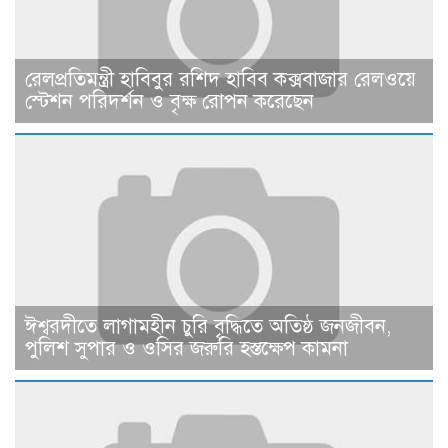
রেলপ্রতিমন্ত্রী হাবিবুর রশিদ হাবিব কক্সবাজার রেলওয়ে
স্টেশন পরিদর্শন ও বৃক্ষ রোপন করেছেন
ঈশ্বরদীতে লাগামহীন চুরি বৃদ্ধিতে অতিষ্ঠ জনজীবন,
পুলিশ সুপার ও ওসির জরুরি হস্তক্ষেপ কামনা ​