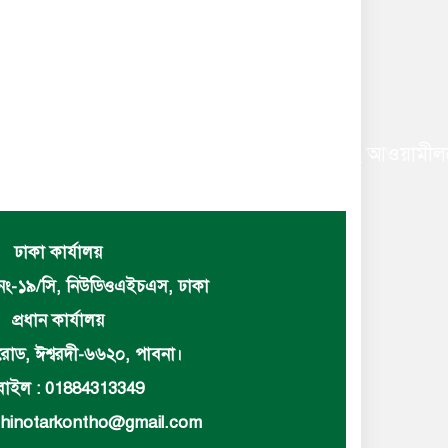
বাচিত করায় বিএনপি ও অঙ্গসহযোগি সংগঠন এবং আওয়ামীলগের 
ঢাকা কার্যালয়
নং-১৯/সি, নিউডিওএইচএস, ঢাকা
প্রধান কার্যালয়
োড, ঈশ্বরদী-৬৬২০, পাবনা।
াইল : 01884313349
hinotarkontho@gmail.com