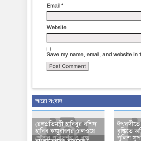
Email
*
Website
Save my name, email, and website in t
আরো সংবাদ
রেলপ্রতিমন্ত্রী হাবিবুর রশিদ
ঈশ্বরদীতে
হাবিব কক্সবাজার রেলওয়ে
বৃদ্ধিতে 
স্টেশন পরিদর্শন ও বৃক্ষ
পুলিশ সু