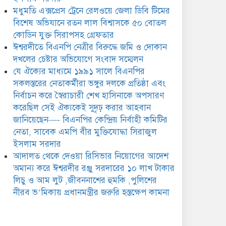
ঈশ্বরদীর রঞ্জু সরদারের ১০ লাখ
মধুমতি এক্সপ্রেস ট্রেনে রেলওয়ে জেলা ডিবি টিমের
টাকার লিচু ও আম লুট
,জীবননাশের হুমকি ,পুলিশের
বিশেষ অভিযানে রতন লাল বিশ্বাসকে ৫০ বোতল
ীরব ভ’মিকায় প্রধানমন্ত্রীর জরুরি হস্তক্ষেপ কামনা
কোডিন যুক্ত সিরাপসহ গ্রেফতার
ঈশ্বরদীতে বিএনপি নেত্রীর বিরুদ্ধে জমি ও দোকান
দখলের চেষ্টার অভিযোগে সংবাদ সম্মেলন
যে ঐক্যের মাধ্যমে ১৯৯১ সালে বিএনপির
সকলস্তরের নেতাকর্মীরা ভঙ্গুর দলকে প্রতিষ্ঠা এবং
নির্বাচন করে স্বৈরাচারী শেখ হাসিনাকে অপসারণ
করেছিল সেই ঐক্যকেই সুদৃঢ় করার আহবান
জানিয়েছেন—- বিএনপির কেন্দ্রিয় নির্বাহী কমিটির
নেতা, সাবেক এমপি বীর মুক্তিযোদ্ধা সিরাজুল
ইসলাম সরদার
আদালত থেকে দেওয়া রিসিভার নিয়োগের আদেশ
অমান্য করে ঈশ্বরদীর রঞ্জু সরদারের ১০ লাখ টাকার
লিচু ও আম লুট ,জীবননাশের হুমকি ,পুলিশের
নীরব ভ’মিকায় প্রধানমন্ত্রীর জরুরি হস্তক্ষেপ কামনা