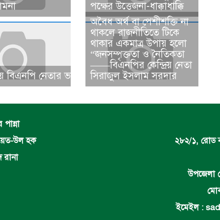
ামনা ​
পক্ষের উত্তেজনা-ধাক্কাধাক্কি
​​অবৈধ অর্থ বা পেশীশক্তি না
থাকলে রাজনীতিতে টিকে
থাকার একমাত্র উপায় হলো
“জনসম্পৃক্ততা ও নৈতিকতা
——বিএনপির কেন্দ্রিয় নেতা
 বিএনপি নেতার ভাতিজাকে ছাত্রলীগের সাধারণ সম্পাদক নির্
সিরাজুল ইসলাম সরদার
পান্না
দায়েত-উল হক
২৮২/১, রোড 
দ রানা
উপজেলা র
মোব
ইমেইল :
sad