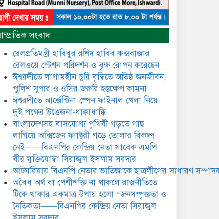
নৈতিকতা——বিএনপির কেন্দ্রিয়
নেতা সিরাজুল ইসলাম সরদার
মধুমতি এক্সপ্রেস ট্রেনে রেলওয়ে
াম্প্রতিক সংবাদ
জেলা ডিবি টিমের বিশেষ অভিযানে
রতন লাল বিশ্বাসকে ৫০ বোতল
রেলপ্রতিমন্ত্রী হাবিবুর রশিদ হাবিব কক্সবাজার
কোডিন যুক্ত সিরাপসহ গ্রেফতার
রেলওয়ে স্টেশন পরিদর্শন ও বৃক্ষ রোপন করেছেন
ঈশ্বরদীতে লাগামহীন চুরি বৃদ্ধিতে অতিষ্ঠ জনজীবন,
ঈশ্বরদীতে বিএনপি নেত্রীর বিরুদ্ধে
পুলিশ সুপার ও ওসির জরুরি হস্তক্ষেপ কামনা ​
জমি ও দোকান দখলের চেষ্টার
অভিযোগে সংবাদ সম্মেলন
ঈশ্বরদীতে আর্জেন্টিনা-স্পেন ফাইনাল খেলা নিয়ে
দুই পক্ষের উত্তেজনা-ধাক্কাধাক্কি
যে ঐক্যের মাধ্যমে ১৯৯১ সালে
বাংলাদেশসহ বাসযোগ্য পৃথিবী গড়তে গাছ
বিএনপির সকলস্তরের নেতাকর্মীরা
লাগিয়ে অক্সিজেন ফ্যাক্টরী গড়ে তোলার বিকল্প
ভঙ্গুর দলকে প্রতিষ্ঠা এবং নির্বাচন
নেই——বিএনপির কেন্দ্রিয় নেতা সাবেক এমপি
করে স্বৈরাচারী শেখ হাসিনাকে
অপসারণ করেছিল সেই ঐক্যকেই
বীর মুক্তিযোদ্ধা সিরাজুল ইসলাম সরদার
ুদৃঢ় করার আহবান জানিয়েছেন—- বিএনপির কেন্দ্রিয়
আটঘরিয়ায় বিএনপি নেতার ভাতিজাকে ছাত্রলীগের সাধারণ সম্পাদক
ির্বাহী কমিটির নেতা, সাবেক এমপি বীর মুক্তিযোদ্ধা
​​অবৈধ অর্থ বা পেশীশক্তি না থাকলে রাজনীতিতে
সিরাজুল ইসলাম সরদার
টিকে থাকার একমাত্র উপায় হলো “জনসম্পৃক্ততা ও
আদালত থেকে দেওয়া রিসিভার
নৈতিকতা——বিএনপির কেন্দ্রিয় নেতা সিরাজুল
নিয়োগের আদেশ অমান্য করে
ইসলাম সরদার