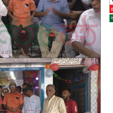
স
স
ন