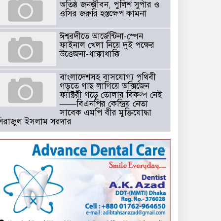
অতিষ্ঠ জনজীবন, পুলিশ সুপার ও
ওসির জরুরি হস্তক্ষেপ কামনা ​
ঈশ্বরদীতে আর্জেন্টিনা-স্পেন
ফাইনাল খেলা নিয়ে দুই পক্ষের
উত্তেজনা-ধাক্কাধাক্কি
বাংলাদেশসহ বাসযোগ্য পৃথিবী
গড়তে গাছ লাগিয়ে অক্সিজেন
ফ্যাক্টরী গড়ে তোলার বিকল্প নেই
——বিএনপির কেন্দ্রিয় নেতা
সাবেক এমপি বীর মুক্তিযোদ্ধা
সিরাজুল ইসলাম সরদার
টঘরিয়ায় বিএনপি নেতার ভাতিজাকে ছাত্রলীগের সাধারণ সম্পাদক নির্
​​অবৈধ অর্থ বা পেশীশক্তি না থাকলে
রাজনীতিতে টিকে থাকার একমাত্র
উপায় হলো “জনসম্পৃক্ততা ও