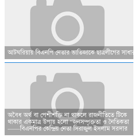
আটঘরিয়ায় বিএনপি নেতার ভাতিজাকে ছাত্রলীগের সাধারণ 
​​অবৈধ অর্থ বা পেশীশক্তি না থাকলে রাজনীতিতে টিকে
থাকার একমাত্র উপায় হলো “জনসম্পৃক্ততা ও নৈতিকতা
——বিএনপির কেন্দ্রিয় নেতা সিরাজুল ইসলাম সরদার