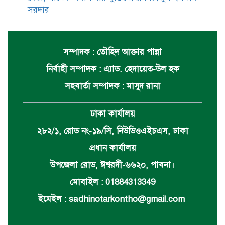
সরদার
সম্পাদক : তৌহিদ আক্তার পান্না
নির্বাহী সম্পাদক : এ্যাড. হেদায়েত-উল হক
সহবার্তা সম্পাদক : মাসুদ রানা
ঢাকা কার্যালয়
২৮২/১, রোড নং-১৯/সি, নিউডিওএইচএস, ঢাকা
প্রধান কার্যালয়
উপজেলা রোড, ঈশ্বরদী-৬৬২০, পাবনা।
মোবাইল : 01884313349
ইমেইল :
sadhinotarkontho@gmail.com