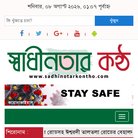
শনিবার, ০৮ অগাস্ট ২০২৬, ০১:০৭ পূর্বাহ্ন
খুঁজুন
Toggle
naviga
 ঈশ্বরদী – বানেশ্বর রোডসহ ঈশ্বরদী তালতলা রোডের বেহালদশা
শিরোনাম :
রেল