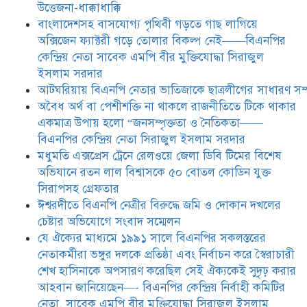
দোকান দখলের চেষ্টার অভিযোগে সংবাদ
উত্তেজনা-ধাক্কাধাক্কি
সম্মেলন
বাংলাদেশসহ বাসযোগ্য পৃথিবী গড়তে গাছ লাগিয়ে
অক্সিজেন ফ্যাক্টরী গড়ে তোলার বিকল্প নেই——বিএনপির
যে ঐক্যের মাধ্যমে ১৯৯১ সালে
কেন্দ্রিয় নেতা সাবেক এমপি বীর মুক্তিযোদ্ধা সিরাজুল
বিএনপির সকলস্তরের নেতাকর্মীরা ভঙ্গুর
ইসলাম সরদার
দলকে প্রতিষ্ঠা এবং নির্বাচন করে
আটঘরিয়ায় বিএনপি নেতার ভাতিজাকে ছাত্রলীগের সাধারণ সম্
স্বৈরাচারী শেখ হাসিনাকে অপসারণ
করেছিল সেই ঐক্যকেই সুদৃঢ় করার
​​অবৈধ অর্থ বা পেশীশক্তি না থাকলে রাজনীতিতে টিকে থাকার
আহবান জানিয়েছেন—- বিএনপির কেন্দ্রিয় নির্বাহী কমিটির নেতা,
একমাত্র উপায় হলো “জনসম্পৃক্ততা ও নৈতিকতা——
সাবেক এমপি বীর মুক্তিযোদ্ধা সিরাজুল ইসলাম সরদার
বিএনপির কেন্দ্রিয় নেতা সিরাজুল ইসলাম সরদার
মধুমতি এক্সপ্রেস ট্রেনে রেলওয়ে জেলা ডিবি টিমের বিশেষ
অভিযানে রতন লাল বিশ্বাসকে ৫০ বোতল কোডিন যুক্ত
সিরাপসহ গ্রেফতার
ঈশ্বরদীতে বিএনপি নেত্রীর বিরুদ্ধে জমি ও দোকান দখলের
চেষ্টার অভিযোগে সংবাদ সম্মেলন
যে ঐক্যের মাধ্যমে ১৯৯১ সালে বিএনপির সকলস্তরের
নেতাকর্মীরা ভঙ্গুর দলকে প্রতিষ্ঠা এবং নির্বাচন করে স্বৈরাচারী
শেখ হাসিনাকে অপসারণ করেছিল সেই ঐক্যকেই সুদৃঢ় করার
আহবান জানিয়েছেন—- বিএনপির কেন্দ্রিয় নির্বাহী কমিটির
নেতা, সাবেক এমপি বীর মুক্তিযোদ্ধা সিরাজুল ইসলাম