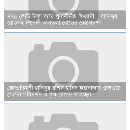
৪৭৫ কোটি টাকা ব্যয়ে পুনর্নির্মিত ঈশ্বরদী – বানেশ্বর
রোডসহ ঈশ্বরদী তালতলা রোডের বেহালদশা
রেলপ্রতিমন্ত্রী হাবিবুর রশিদ হাবিব কক্সবাজার রেলওয়ে
স্টেশন পরিদর্শন ও বৃক্ষ রোপন করেছেন