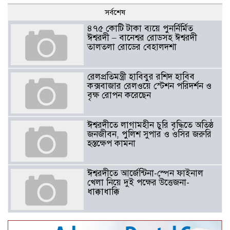
সর্বশেষ
৪৭৫ কোটি টাকা ব্যয়ে পুনর্নির্মিত
ঈশ্বরদী – বানেশ্বর রোডসহ ঈশ্বরদী
তালতলা রোডের বেহালদশা
রেলপ্রতিমন্ত্রী হাবিবুর রশিদ হাবিব
কক্সবাজার রেলওয়ে স্টেশন পরিদর্শন ও
বৃক্ষ রোপন করেছেন
ঈশ্বরদীতে লাগামহীন চুরি বৃদ্ধিতে অতিষ্ঠ
জনজীবন, পুলিশ সুপার ও ওসির জরুরি
হস্তক্ষেপ কামনা ​
ঈশ্বরদীতে আর্জেন্টিনা-স্পেন ফাইনাল
খেলা নিয়ে দুই পক্ষের উত্তেজনা-
ধাক্কাধাক্কি
বাংলাদেশসহ বাসযোগ্য পৃথিবী গড়তে