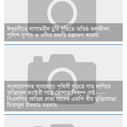
ঈশ্বরদীতে লাগামহীন চুরি বৃদ্ধিতে অতিষ্ঠ জনজীবন,
পুলিশ সুপার ও ওসির জরুরি হস্তক্ষেপ কামনা ​
বাংলাদেশসহ বাসযোগ্য পৃথিবী গড়তে গাছ লাগিয়ে
অক্সিজেন ফ্যাক্টরী গড়ে তোলার বিকল্প নেই——
বিএনপির কেন্দ্রিয় নেতা সাবেক এমপি বীর মুক্তিযোদ্ধা
সিরাজুল ইসলাম সরদার