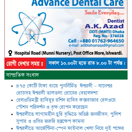
গাছ লাগিয়ে অক্সিজেন ফ্যাক্টরী গড়ে
তোলার বিকল্প নেই——বিএনপির
কেন্দ্রিয় নেতা সাবেক এমপি বীর
মুক্তিযোদ্ধা সিরাজুল ইসলাম সরদার
আটঘরিয়ায় বিএনপি নেতার ভাতিজাকে ছাত্রলীগের সাধারণ সম্পাদক 
​​অবৈধ অর্থ বা পেশীশক্তি না থাকলে
রাজনীতিতে টিকে থাকার একমাত্র উপায়
সাম্প্রতিক সংবাদ
হলো “জনসম্পৃক্ততা ও নৈতিকতা——
বিএনপির কেন্দ্রিয় নেতা সিরাজুল ইসলাম
৪৭৫ কোটি টাকা ব্যয়ে পুনর্নির্মিত ঈশ্বরদী – বানেশ্বর
সরদার
রোডসহ ঈশ্বরদী তালতলা রোডের বেহালদশা
মধুমতি এক্সপ্রেস ট্রেনে রেলওয়ে জেলা
রেলপ্রতিমন্ত্রী হাবিবুর রশিদ হাবিব কক্সবাজার রেলওয়ে
ডিবি টিমের বিশেষ অভিযানে রতন লাল
স্টেশন পরিদর্শন ও বৃক্ষ রোপন করেছেন
বিশ্বাসকে ৫০ বোতল কোডিন যুক্ত
ঈশ্বরদীতে লাগামহীন চুরি বৃদ্ধিতে অতিষ্ঠ জনজীবন, পুলিশ
সিরাপসহ গ্রেফতার
সুপার ও ওসির জরুরি হস্তক্ষেপ কামনা ​
ঈশ্বরদীতে বিএনপি নেত্রীর বিরুদ্ধে জমি ও
ঈশ্বরদীতে আর্জেন্টিনা-স্পেন ফাইনাল খেলা নিয়ে দুই পক্ষের