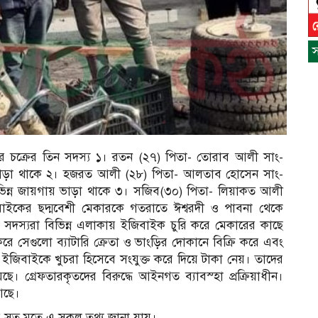
স
চোর চক্রের তিন সদস্য ১। রতন (২৭) পিতা- তোরাব আলী সাং-
য় ভাড়া থাকে ২। হজরত আলী (২৮) পিতা- আলতাব হোসেন সাং-
 বিভিন্ন জায়গায় ভাড়া থাকে ৩। সজিব(৩০) পিতা- লিয়াকত আলী
াইকের ছদ্মবেশী মেকারকে গতরাতে ঈশ্বরদী ও পাবনা থেকে
্য সদস্যরা বিভিন্ন এলাকায় ইজিবাইক চুরি করে মেকারের কাছে
ে সেগুলো ব্যাটারি ক্রেতা ও ভাংড়ির দোকানে বিক্রি করে এবং
য়া ইজিবাইকে খুচরা হিসেবে সংযুক্ত করে দিয়ে টাকা নেয়। তাদের
গ্রেফতারকৃতদের বিরুদ্ধে আইনগত ব্যাবস্হা প্রক্রিয়াধীন।
 আছে।
স
ন
ের সূত মতে এ সকল তথ্য জানা যায়।