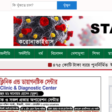
খুঁজুন
াজনীতি
অর্থনীতি
ধর্ম
বিনোদন
খেলাধুলা
শিক্ষা
স্বাস
৪৭৫ কোটি টাকা ব্যয়ে পুনর্নির্মিত ঈশ্