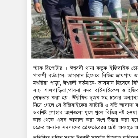
স্টাফ রিপোর্টার।। ঈশ্বরদী থানা কতৃক ইজিবাইক 
পাকশী বর্তমানে- ভাসমান হিসেবে বিভিন্ন জায়গা
মশুরিয়া পাড়া, ঈশ্বরদী বর্তমানে- ভাসমান হিসেবে
সাং- শালগাড়িয়া,পাবনা সদর বাইসাইকেল ও ইজিব
গ্রেফতার করা হয়। উল্লিখিত দুজন সহ চক্রের অন্যান
নিয়ে গেলে সে ইজিবাইকের ব্যাটারি ও বডি আলাদা কর
অবশিষ্ট লোহার অংশগুলো খুলে খুলে বিভিন্ন নষ্ট হও
কাছ থেকে এসব আলাদা করা অংশ উদ্ধার করা হয়েছে। 
চক্রের অন্যান্য সদস্যদের গ্রেফতারেরর চেষ্টা অব্যহত
অতিরিক্ত পুলিশ সুপার ঈশ্বরদী সার্কেল ফিরোজ কবির