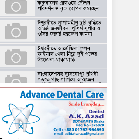
কক্সবাজার রেলওয়ে স্টেশন
পরিদর্শন ও বৃক্ষ রোপন করেছেন
ঈশ্বরদীতে লাগামহীন চুরি বৃদ্ধিতে
অতিষ্ঠ জনজীবন, পুলিশ সুপার ও
ওসির জরুরি হস্তক্ষেপ কামনা ​
ঈশ্বরদীতে আর্জেন্টিনা-স্পেন
ফাইনাল খেলা নিয়ে দুই পক্ষের
উত্তেজনা-ধাক্কাধাক্কি
বাংলাদেশসহ বাসযোগ্য পৃথিবী
গড়তে গাছ লাগিয়ে অক্সিজেন
ফ্যাক্টরী গড়ে তোলার বিকল্প নেই
——বিএনপির কেন্দ্রিয় নেতা
সাবেক এমপি বীর মুক্তিযোদ্ধা
সিরাজুল ইসলাম সরদার
টঘরিয়ায় বিএনপি নেতার ভাতিজাকে ছাত্রলীগের সাধারণ সম্পাদক নির্