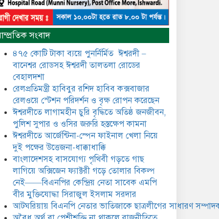
​​অবৈধ অর্থ বা পেশীশক্তি না থাকলে
রাজনীতিতে টিকে থাকার একমাত্র
াম্প্রতিক সংবাদ
উপায় হলো “জনসম্পৃক্ততা ও
নৈতিকতা——বিএনপির কেন্দ্রিয়
৪৭৫ কোটি টাকা ব্যয়ে পুনর্নির্মিত ঈশ্বরদী –
নেতা সিরাজুল ইসলাম সরদার
বানেশ্বর রোডসহ ঈশ্বরদী তালতলা রোডের
মধুমতি এক্সপ্রেস ট্রেনে রেলওয়ে
বেহালদশা
জেলা ডিবি টিমের বিশেষ অভিযানে
রেলপ্রতিমন্ত্রী হাবিবুর রশিদ হাবিব কক্সবাজার
রতন লাল বিশ্বাসকে ৫০ বোতল
রেলওয়ে স্টেশন পরিদর্শন ও বৃক্ষ রোপন করেছেন
কোডিন যুক্ত সিরাপসহ গ্রেফতার
ঈশ্বরদীতে লাগামহীন চুরি বৃদ্ধিতে অতিষ্ঠ জনজীবন,
ঈশ্বরদীতে বিএনপি নেত্রীর বিরুদ্ধে
পুলিশ সুপার ও ওসির জরুরি হস্তক্ষেপ কামনা ​
জমি ও দোকান দখলের চেষ্টার
ঈশ্বরদীতে আর্জেন্টিনা-স্পেন ফাইনাল খেলা নিয়ে
অভিযোগে সংবাদ সম্মেলন
দুই পক্ষের উত্তেজনা-ধাক্কাধাক্কি
বাংলাদেশসহ বাসযোগ্য পৃথিবী গড়তে গাছ
যে ঐক্যের মাধ্যমে ১৯৯১ সালে
বিএনপির সকলস্তরের নেতাকর্মীরা
লাগিয়ে অক্সিজেন ফ্যাক্টরী গড়ে তোলার বিকল্প
ভঙ্গুর দলকে প্রতিষ্ঠা এবং নির্বাচন
নেই——বিএনপির কেন্দ্রিয় নেতা সাবেক এমপি
করে স্বৈরাচারী শেখ হাসিনাকে
বীর মুক্তিযোদ্ধা সিরাজুল ইসলাম সরদার
অপসারণ করেছিল সেই ঐক্যকেই
ুদৃঢ় করার আহবান জানিয়েছেন—- বিএনপির কেন্দ্রিয়
আটঘরিয়ায় বিএনপি নেতার ভাতিজাকে ছাত্রলীগের সাধারণ সম্পাদক
ির্বাহী কমিটির নেতা, সাবেক এমপি বীর মুক্তিযোদ্ধা
​​অবৈধ অর্থ বা পেশীশক্তি না থাকলে রাজনীতিতে