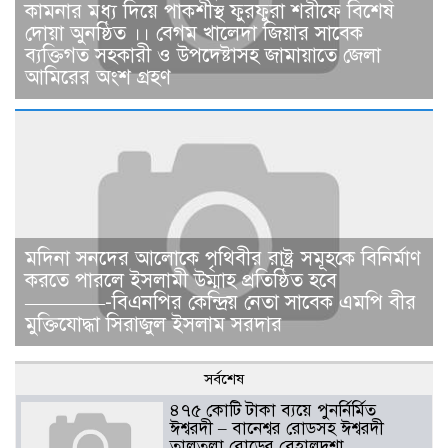
কামনার মধ্য দিয়ে পাকশীস্থ ফুরফুরা শরীফে বিশেষ
দোয়া অুনষ্ঠিত ।। বেগম খালেদা জিয়ার সাবেক
ব্যক্তিগত সহকারী ও উপদেষ্টাসহ জামায়াতে জেলা
আমিরের অংশ গ্রহণ
মদিনা সনদের আলোকে পৃথিবীর রাষ্ট্র সমূহকে বিনির্মাণ
করতে পারলে ইসলামী উম্মাহ প্রতিষ্ঠিত হবে
————-বিএনপির কেন্দ্রিয় নেতা সাবেক এমপি বীর
মুক্তিযোদ্ধা সিরাজুল ইসলাম সরদার
সর্বশেষ
৪৭৫ কোটি টাকা ব্যয়ে পুনর্নির্মিত
ঈশ্বরদী – বানেশ্বর রোডসহ ঈশ্বরদী
তালতলা রোডের বেহালদশা