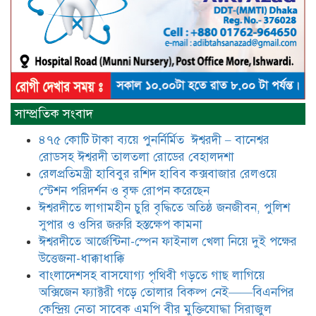
আটঘরিয়ায় বিএনপি নেতার ভাতিজাকে ছাত্রলীগের সাধারণ সম্পাদক 
​​অবৈধ অর্থ বা পেশীশক্তি না থাকলে
রাজনীতিতে টিকে থাকার একমাত্র উপায়
সাম্প্রতিক সংবাদ
হলো “জনসম্পৃক্ততা ও নৈতিকতা——
বিএনপির কেন্দ্রিয় নেতা সিরাজুল ইসলাম
৪৭৫ কোটি টাকা ব্যয়ে পুনর্নির্মিত ঈশ্বরদী – বানেশ্বর
সরদার
রোডসহ ঈশ্বরদী তালতলা রোডের বেহালদশা
মধুমতি এক্সপ্রেস ট্রেনে রেলওয়ে জেলা
রেলপ্রতিমন্ত্রী হাবিবুর রশিদ হাবিব কক্সবাজার রেলওয়ে
ডিবি টিমের বিশেষ অভিযানে রতন লাল
স্টেশন পরিদর্শন ও বৃক্ষ রোপন করেছেন
বিশ্বাসকে ৫০ বোতল কোডিন যুক্ত
ঈশ্বরদীতে লাগামহীন চুরি বৃদ্ধিতে অতিষ্ঠ জনজীবন, পুলিশ
সিরাপসহ গ্রেফতার
সুপার ও ওসির জরুরি হস্তক্ষেপ কামনা ​
ঈশ্বরদীতে বিএনপি নেত্রীর বিরুদ্ধে জমি ও
ঈশ্বরদীতে আর্জেন্টিনা-স্পেন ফাইনাল খেলা নিয়ে দুই পক্ষের
দোকান দখলের চেষ্টার অভিযোগে সংবাদ
উত্তেজনা-ধাক্কাধাক্কি
সম্মেলন
বাংলাদেশসহ বাসযোগ্য পৃথিবী গড়তে গাছ লাগিয়ে
অক্সিজেন ফ্যাক্টরী গড়ে তোলার বিকল্প নেই——বিএনপির
যে ঐক্যের মাধ্যমে ১৯৯১ সালে
কেন্দ্রিয় নেতা সাবেক এমপি বীর মুক্তিযোদ্ধা সিরাজুল