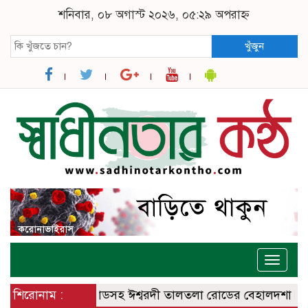
শনিবার, ০৮ অগাস্ট ২০২৬, ০৫:২৯ অপরাহ্ন
খুঁজুন
Toggle
naviga
বরদী – বানেশ্বর রোডসহ ঈশ্বরদী তালতলা রোডের বেহালদশা
শিরোনাম :
রেলপ্র