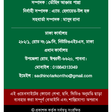
সম্পাদক : তৌহিদ আক্তার পান্না
নির্বাহী সম্পাদক : এ্যাড. হেদায়েত-উল হক
সহবার্তা সম্পাদক : মাসুদ রানা
ঢাকা কার্যালয়
২৮২/১, রোড নং-১৯/সি, নিউডিওএইচএস, ঢাকা
প্রধান কার্যালয়
উপজেলা রোড, ঈশ্বরদী-৬৬২০, পাবনা।
মোবাইল : 01884313349
ইমেইল :
sadhinotarkontho@gmail.com
এই ওয়েবসাইটের কোনো লেখা, ছবি, ভিডিও অনুমতি ছাড়া
ব্যবহার করা সম্পূর্ণ বেআইনি এবং শাস্তিযোগ্য অপরাধ
© প্রকাশক কর্তৃক সর্বস্বত্ব সংরক্ষিত