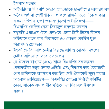
বিএনপির সকলস্তরের নেতাকর্মীরা ভঙ্গুর
ইসলাম সরদার
দলকে প্রতিষ্ঠা এবং নির্বাচন করে
আটঘরিয়ায় বিএনপি নেতার ভাতিজাকে ছাত্রলীগের সাধারণ সম্
স্বৈরাচারী শেখ হাসিনাকে অপসারণ
করেছিল সেই ঐক্যকেই সুদৃঢ় করার
​​অবৈধ অর্থ বা পেশীশক্তি না থাকলে রাজনীতিতে টিকে থাকার
আহবান জানিয়েছেন—- বিএনপির কেন্দ্রিয় নির্বাহী কমিটির নেতা,
একমাত্র উপায় হলো “জনসম্পৃক্ততা ও নৈতিকতা——
সাবেক এমপি বীর মুক্তিযোদ্ধা সিরাজুল ইসলাম সরদার
বিএনপির কেন্দ্রিয় নেতা সিরাজুল ইসলাম সরদার
মধুমতি এক্সপ্রেস ট্রেনে রেলওয়ে জেলা ডিবি টিমের বিশেষ
অভিযানে রতন লাল বিশ্বাসকে ৫০ বোতল কোডিন যুক্ত
সিরাপসহ গ্রেফতার
ঈশ্বরদীতে বিএনপি নেত্রীর বিরুদ্ধে জমি ও দোকান দখলের
চেষ্টার অভিযোগে সংবাদ সম্মেলন
যে ঐক্যের মাধ্যমে ১৯৯১ সালে বিএনপির সকলস্তরের
নেতাকর্মীরা ভঙ্গুর দলকে প্রতিষ্ঠা এবং নির্বাচন করে স্বৈরাচারী
শেখ হাসিনাকে অপসারণ করেছিল সেই ঐক্যকেই সুদৃঢ় করার
আহবান জানিয়েছেন—- বিএনপির কেন্দ্রিয় নির্বাহী কমিটির
নেতা, সাবেক এমপি বীর মুক্তিযোদ্ধা সিরাজুল ইসলাম
সরদার