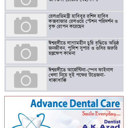
রেলপ্রতিমন্ত্রী হাবিবুর রশিদ হাবিব
কক্সবাজার রেলওয়ে স্টেশন পরিদর্শন ও
বৃক্ষ রোপন করেছেন
ঈশ্বরদীতে লাগামহীন চুরি বৃদ্ধিতে অতিষ্ঠ
জনজীবন, পুলিশ সুপার ও ওসির জরুরি
হস্তক্ষেপ কামনা ​
ঈশ্বরদীতে আর্জেন্টিনা-স্পেন ফাইনাল
খেলা নিয়ে দুই পক্ষের উত্তেজনা-
ধাক্কাধাক্কি
বাংলাদেশসহ বাসযোগ্য পৃথিবী গড়তে
গাছ লাগিয়ে অক্সিজেন ফ্যাক্টরী গড়ে
তোলার বিকল্প নেই——বিএনপির
কেন্দ্রিয় নেতা সাবেক এমপি বীর
মুক্তিযোদ্ধা সিরাজুল ইসলাম সরদার