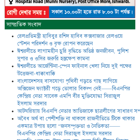
বিএনপির কেন্দ্রিয় নেতা সিরাজুল ইসলাম
সরদার
মধুমতি এক্সপ্রেস ট্রেনে রেলওয়ে জেলা
সাম্প্রতিক সংবাদ
ডিবি টিমের বিশেষ অভিযানে রতন লাল
বিশ্বাসকে ৫০ বোতল কোডিন যুক্ত
রেলপ্রতিমন্ত্রী হাবিবুর রশিদ হাবিব কক্সবাজার রেলওয়ে
সিরাপসহ গ্রেফতার
স্টেশন পরিদর্শন ও বৃক্ষ রোপন করেছেন
ঈশ্বরদীতে লাগামহীন চুরি বৃদ্ধিতে অতিষ্ঠ জনজীবন, পুলিশ
ঈশ্বরদীতে বিএনপি নেত্রীর বিরুদ্ধে জমি ও
দোকান দখলের চেষ্টার অভিযোগে সংবাদ
সুপার ও ওসির জরুরি হস্তক্ষেপ কামনা ​
সম্মেলন
ঈশ্বরদীতে আর্জেন্টিনা-স্পেন ফাইনাল খেলা নিয়ে দুই পক্ষের
উত্তেজনা-ধাক্কাধাক্কি
যে ঐক্যের মাধ্যমে ১৯৯১ সালে
বাংলাদেশসহ বাসযোগ্য পৃথিবী গড়তে গাছ লাগিয়ে
বিএনপির সকলস্তরের নেতাকর্মীরা ভঙ্গুর
অক্সিজেন ফ্যাক্টরী গড়ে তোলার বিকল্প নেই——বিএনপির
দলকে প্রতিষ্ঠা এবং নির্বাচন করে
কেন্দ্রিয় নেতা সাবেক এমপি বীর মুক্তিযোদ্ধা সিরাজুল
স্বৈরাচারী শেখ হাসিনাকে অপসারণ
করেছিল সেই ঐক্যকেই সুদৃঢ় করার
ইসলাম সরদার
আহবান জানিয়েছেন—- বিএনপির কেন্দ্রিয় নির্বাহী কমিটির নেতা,
আটঘরিয়ায় বিএনপি নেতার ভাতিজাকে ছাত্রলীগের সাধারণ সম্
সাবেক এমপি বীর মুক্তিযোদ্ধা সিরাজুল ইসলাম সরদার
​​অবৈধ অর্থ বা পেশীশক্তি না থাকলে রাজনীতিতে টিকে থাকার
একমাত্র উপায় হলো “জনসম্পৃক্ততা ও নৈতিকতা——
আদালত থেকে দেওয়া রিসিভার
নিয়োগের আদেশ অমান্য করে ঈশ্বরদীর
বিএনপির কেন্দ্রিয় নেতা সিরাজুল ইসলাম সরদার
রঞ্জু সরদারের ১০ লাখ টাকার লিচু ও