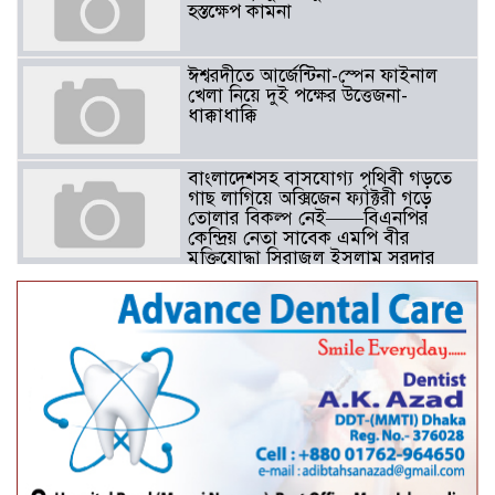
হস্তক্ষেপ কামনা ​
ঈশ্বরদীতে আর্জেন্টিনা-স্পেন ফাইনাল
খেলা নিয়ে দুই পক্ষের উত্তেজনা-
ধাক্কাধাক্কি
বাংলাদেশসহ বাসযোগ্য পৃথিবী গড়তে
গাছ লাগিয়ে অক্সিজেন ফ্যাক্টরী গড়ে
তোলার বিকল্প নেই——বিএনপির
কেন্দ্রিয় নেতা সাবেক এমপি বীর
মুক্তিযোদ্ধা সিরাজুল ইসলাম সরদার
আটঘরিয়ায় বিএনপি নেতার ভাতিজাকে ছাত্রলীগের সাধারণ সম্পাদক 
​​অবৈধ অর্থ বা পেশীশক্তি না থাকলে
রাজনীতিতে টিকে থাকার একমাত্র উপায়
হলো “জনসম্পৃক্ততা ও নৈতিকতা——