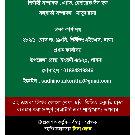
নির্বাহী সম্পাদক : এ্যাড. হেদায়েত-উল হক
সহবার্তা সম্পাদক : মাসুদ রানা
ঢাকা কার্যালয়
২৮২/১, রোড নং-১৯/সি, নিউডিওএইচএস, ঢাকা
প্রধান কার্যালয়
উপজেলা রোড, ঈশ্বরদী-৬৬২০, পাবনা।
মোবাইল : 01884313349
ইমেইল :
sadhinotarkontho@gmail.com
এই ওয়েবসাইটের কোনো লেখা, ছবি, ভিডিও অনুমতি ছাড়া
ব্যবহার করা সম্পূর্ণ বেআইনি এবং শাস্তিযোগ্য অপরাধ
© প্রকাশক কর্তৃক সর্বস্বত্ব সংরক্ষিত
প্রযুক্তি সহায়তায়
সিসা হোস্ট