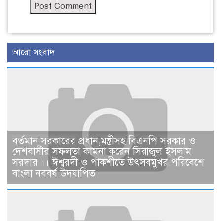
আরো সংবাদ
বর্তমান সরকারের প্রধান,মন্ত্রীসহ বিএনপি সরকার ও
দেশবাসীর সফলতা কামনা করেন সিরাজুল ইসলাম
সরদার ।। ঈশ্বরদী ও পাকশীতে উৎসবমুখর পরিবেশে
বাংলা নববর্ষ উদযাপিত