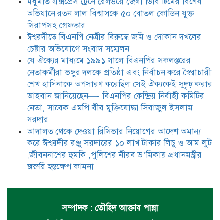
মধুমতি এক্সপ্রেস ট্রেনে রেলওয়ে জেলা ডিবি টিমের বিশেষ
আম লুট ,জীবননাশের হুমকি ,পুলিশের
অভিযানে রতন লাল বিশ্বাসকে ৫০ বোতল কোডিন যুক্ত
নীরব ভ’মিকায় প্রধানমন্ত্রীর জরুরি
হস্তক্ষেপ কামনা
সিরাপসহ গ্রেফতার
ঈশ্বরদীতে বিএনপি নেত্রীর বিরুদ্ধে জমি ও দোকান দখলের
চেষ্টার অভিযোগে সংবাদ সম্মেলন
যে ঐক্যের মাধ্যমে ১৯৯১ সালে বিএনপির সকলস্তরের
নেতাকর্মীরা ভঙ্গুর দলকে প্রতিষ্ঠা এবং নির্বাচন করে স্বৈরাচারী
শেখ হাসিনাকে অপসারণ করেছিল সেই ঐক্যকেই সুদৃঢ় করার
আহবান জানিয়েছেন—- বিএনপির কেন্দ্রিয় নির্বাহী কমিটির
নেতা, সাবেক এমপি বীর মুক্তিযোদ্ধা সিরাজুল ইসলাম
সরদার
আদালত থেকে দেওয়া রিসিভার নিয়োগের আদেশ অমান্য
করে ঈশ্বরদীর রঞ্জু সরদারের ১০ লাখ টাকার লিচু ও আম লুট
,জীবননাশের হুমকি ,পুলিশের নীরব ভ’মিকায় প্রধানমন্ত্রীর
জরুরি হস্তক্ষেপ কামনা
সম্পাদক : তৌহিদ আক্তার পান্না