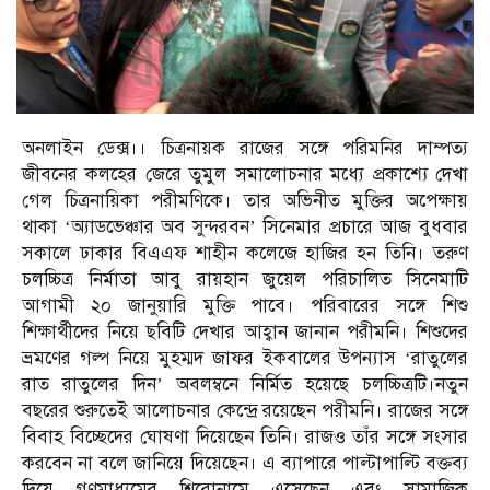
অনলাইন ডেক্স।। চিত্রনায়ক রাজের সঙ্গে পরিমনির দাম্পত্য
জীবনের কলহের জেরে তুমুল সমালোচনার মধ্যে প্রকাশ্যে দেখা
গেল চিত্রনায়িকা পরীমণিকে। তার অভিনীত মুক্তির অপেক্ষায়
থাকা ‘অ্যাডভেঞ্চার অব সুন্দরবন’ সিনেমার প্রচারে আজ বুধবার
সকালে ঢাকার বিএএফ শাহীন কলেজে হাজির হন তিনি। তরুণ
চলচ্চিত্র নির্মাতা আবু রায়হান জুয়েল পরিচালিত সিনেমাটি
আগামী ২০ জানুয়ারি মুক্তি পাবে। পরিবারের সঙ্গে শিশু
শিক্ষার্থীদের নিয়ে ছবিটি দেখার আহ্বান জানান পরীমনি। শিশুদের
ভ্রমণের গল্প নিয়ে মুহম্মদ জাফর ইকবালের উপন্যাস ‘রাতুলের
রাত রাতুলের দিন’ অবলম্বনে নির্মিত হয়েছে চলচ্চিত্রটি।নতুন
বছরের শুরুতেই আলোচনার কেন্দ্রে রয়েছেন পরীমনি। রাজের সঙ্গে
বিবাহ বিচ্ছেদের ঘোষণা দিয়েছেন তিনি। রাজও তাঁর সঙ্গে সংসার
করবেন না বলে জানিয়ে দিয়েছেন। এ ব্যাপারে পাল্টাপাল্টি বক্তব্য
দিয়ে গণমাধ্যমের শিরোনামে এসেছেন এবং সামাজিক