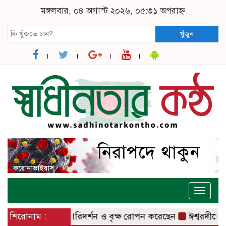
মঙ্গলবার, ০৪ অগাস্ট ২০২৬, ০৫:৩১ অপরাহ্ন
খুঁজুন
Toggle
naviga
েলওয়ে স্টেশন পরিদর্শন ও বৃক্ষ রোপন করেছেন
শিরোনাম :
ঈশ্বরদীতে লাগামহী