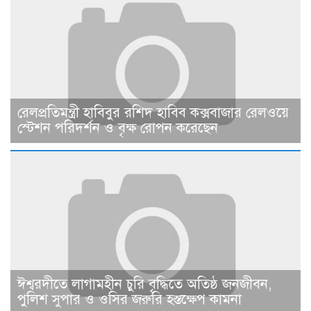
রেলপ্রতিমন্ত্রী হাবিবুর রশিদ হাবিব কক্সবাজার রেলওয়ে
স্টেশন পরিদর্শন ও বৃক্ষ রোপন করেছেন
ঈশ্বরদীতে লাগামহীন চুরি বৃদ্ধিতে অতিষ্ঠ জনজীবন,
পুলিশ সুপার ও ওসির জরুরি হস্তক্ষেপ কামনা ​