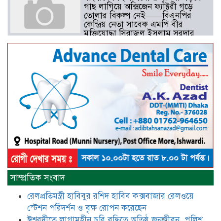
গাছ লাগিয়ে অক্সিজেন ফ্যাক্টরী গড়ে
তোলার বিকল্প নেই——বিএনপির
কেন্দ্রিয় নেতা সাবেক এমপি বীর
মুক্তিযোদ্ধা সিরাজুল ইসলাম সরদার
আটঘরিয়ায় বিএনপি নেতার ভাতিজাকে ছাত্রলীগের সাধারণ সম্পাদক 
​​অবৈধ অর্থ বা পেশীশক্তি না থাকলে
রাজনীতিতে টিকে থাকার একমাত্র উপায়
হলো “জনসম্পৃক্ততা ও নৈতিকতা——
বিএনপির কেন্দ্রিয় নেতা সিরাজুল ইসলাম
সরদার
মধুমতি এক্সপ্রেস ট্রেনে রেলওয়ে জেলা
সাম্প্রতিক সংবাদ
ডিবি টিমের বিশেষ অভিযানে রতন লাল
বিশ্বাসকে ৫০ বোতল কোডিন যুক্ত
রেলপ্রতিমন্ত্রী হাবিবুর রশিদ হাবিব কক্সবাজার রেলওয়ে
সিরাপসহ গ্রেফতার
স্টেশন পরিদর্শন ও বৃক্ষ রোপন করেছেন
ঈশ্বরদীতে লাগামহীন চুরি বৃদ্ধিতে অতিষ্ঠ জনজীবন, পুলিশ
ঈশ্বরদীতে বিএনপি নেত্রীর বিরুদ্ধে জমি ও