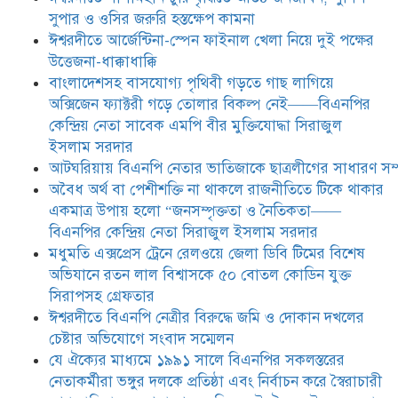
দোকান দখলের চেষ্টার অভিযোগে সংবাদ
সুপার ও ওসির জরুরি হস্তক্ষেপ কামনা ​
সম্মেলন
ঈশ্বরদীতে আর্জেন্টিনা-স্পেন ফাইনাল খেলা নিয়ে দুই পক্ষের
উত্তেজনা-ধাক্কাধাক্কি
যে ঐক্যের মাধ্যমে ১৯৯১ সালে
বাংলাদেশসহ বাসযোগ্য পৃথিবী গড়তে গাছ লাগিয়ে
বিএনপির সকলস্তরের নেতাকর্মীরা ভঙ্গুর
অক্সিজেন ফ্যাক্টরী গড়ে তোলার বিকল্প নেই——বিএনপির
দলকে প্রতিষ্ঠা এবং নির্বাচন করে
কেন্দ্রিয় নেতা সাবেক এমপি বীর মুক্তিযোদ্ধা সিরাজুল
স্বৈরাচারী শেখ হাসিনাকে অপসারণ
করেছিল সেই ঐক্যকেই সুদৃঢ় করার
ইসলাম সরদার
আহবান জানিয়েছেন—- বিএনপির কেন্দ্রিয় নির্বাহী কমিটির নেতা,
আটঘরিয়ায় বিএনপি নেতার ভাতিজাকে ছাত্রলীগের সাধারণ সম্
সাবেক এমপি বীর মুক্তিযোদ্ধা সিরাজুল ইসলাম সরদার
​​অবৈধ অর্থ বা পেশীশক্তি না থাকলে রাজনীতিতে টিকে থাকার
একমাত্র উপায় হলো “জনসম্পৃক্ততা ও নৈতিকতা——
আদালত থেকে দেওয়া রিসিভার
নিয়োগের আদেশ অমান্য করে ঈশ্বরদীর
বিএনপির কেন্দ্রিয় নেতা সিরাজুল ইসলাম সরদার
রঞ্জু সরদারের ১০ লাখ টাকার লিচু ও
মধুমতি এক্সপ্রেস ট্রেনে রেলওয়ে জেলা ডিবি টিমের বিশেষ
আম লুট ,জীবননাশের হুমকি ,পুলিশের
অভিযানে রতন লাল বিশ্বাসকে ৫০ বোতল কোডিন যুক্ত
নীরব ভ’মিকায় প্রধানমন্ত্রীর জরুরি
হস্তক্ষেপ কামনা
সিরাপসহ গ্রেফতার
ঈশ্বরদীতে বিএনপি নেত্রীর বিরুদ্ধে জমি ও দোকান দখলের
চেষ্টার অভিযোগে সংবাদ সম্মেলন
যে ঐক্যের মাধ্যমে ১৯৯১ সালে বিএনপির সকলস্তরের
নেতাকর্মীরা ভঙ্গুর দলকে প্রতিষ্ঠা এবং নির্বাচন করে স্বৈরাচারী