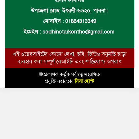
প্রধান কার্যালয়
উপজেলা রোড, ঈশ্বরদী-৬৬২০, পাবনা।
মোবাইল : 01884313349
ইমেইল :
sadhinotarkontho@gmail.com
এই ওয়েবসাইটের কোনো লেখা, ছবি, ভিডিও অনুমতি ছাড়া
ব্যবহার করা সম্পূর্ণ বেআইনি এবং শাস্তিযোগ্য অপরাধ
© প্রকাশক কর্তৃক সর্বস্বত্ব সংরক্ষিত
প্রযুক্তি সহায়তায়
সিসা হোস্ট