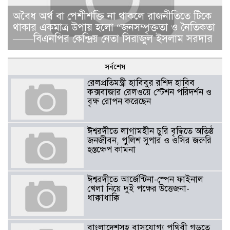
​​অবৈধ অর্থ বা পেশীশক্তি না থাকলে রাজনীতিতে টিকে
থাকার একমাত্র উপায় হলো “জনসম্পৃক্ততা ও নৈতিকতা
——বিএনপির কেন্দ্রিয় নেতা সিরাজুল ইসলাম সরদার
সর্বশেষ
রেলপ্রতিমন্ত্রী হাবিবুর রশিদ হাবিব
কক্সবাজার রেলওয়ে স্টেশন পরিদর্শন ও
বৃক্ষ রোপন করেছেন
ঈশ্বরদীতে লাগামহীন চুরি বৃদ্ধিতে অতিষ্ঠ
জনজীবন, পুলিশ সুপার ও ওসির জরুরি
হস্তক্ষেপ কামনা ​
ঈশ্বরদীতে আর্জেন্টিনা-স্পেন ফাইনাল
খেলা নিয়ে দুই পক্ষের উত্তেজনা-
ধাক্কাধাক্কি
বাংলাদেশসহ বাসযোগ্য পৃথিবী গড়তে