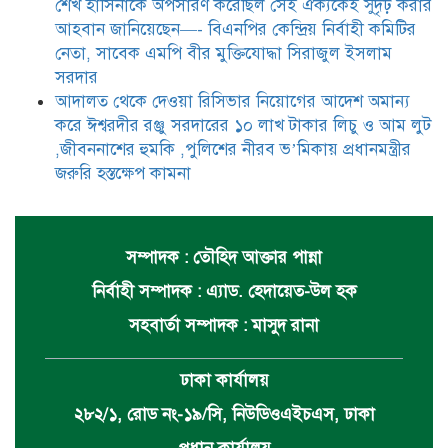
শেখ হাসিনাকে অপসারণ করেছিল সেই ঐক্যকেই সুদৃঢ় করার
আহবান জানিয়েছেন—- বিএনপির কেন্দ্রিয় নির্বাহী কমিটির
নেতা, সাবেক এমপি বীর মুক্তিযোদ্ধা সিরাজুল ইসলাম
সরদার
আদালত থেকে দেওয়া রিসিভার নিয়োগের আদেশ অমান্য
করে ঈশ্বরদীর রঞ্জু সরদারের ১০ লাখ টাকার লিচু ও আম লুট
,জীবননাশের হুমকি ,পুলিশের নীরব ভ’মিকায় প্রধানমন্ত্রীর
জরুরি হস্তক্ষেপ কামনা
সম্পাদক : তৌহিদ আক্তার পান্না
নির্বাহী সম্পাদক : এ্যাড. হেদায়েত-উল হক
সহবার্তা সম্পাদক : মাসুদ রানা
ঢাকা কার্যালয়
২৮২/১, রোড নং-১৯/সি, নিউডিওএইচএস, ঢাকা