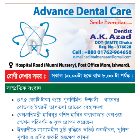
বাংলাদেশসহ বাসযোগ্য পৃথিবী গড়তে
গাছ লাগিয়ে অক্সিজেন ফ্যাক্টরী গড়ে
তোলার বিকল্প নেই——বিএনপির
কেন্দ্রিয় নেতা সাবেক এমপি বীর
মুক্তিযোদ্ধা সিরাজুল ইসলাম সরদার
আটঘরিয়ায় বিএনপি নেতার ভাতিজাকে ছাত্রলীগের সাধারণ সম্পাদক 
​​অবৈধ অর্থ বা পেশীশক্তি না থাকলে
রাজনীতিতে টিকে থাকার একমাত্র উপায়
সাম্প্রতিক সংবাদ
হলো “জনসম্পৃক্ততা ও নৈতিকতা——
বিএনপির কেন্দ্রিয় নেতা সিরাজুল ইসলাম
৪৭৫ কোটি টাকা ব্যয়ে পুনর্নির্মিত ঈশ্বরদী – বানেশ্বর
সরদার
রোডসহ ঈশ্বরদী তালতলা রোডের বেহালদশা
মধুমতি এক্সপ্রেস ট্রেনে রেলওয়ে জেলা
রেলপ্রতিমন্ত্রী হাবিবুর রশিদ হাবিব কক্সবাজার রেলওয়ে
ডিবি টিমের বিশেষ অভিযানে রতন লাল
স্টেশন পরিদর্শন ও বৃক্ষ রোপন করেছেন
বিশ্বাসকে ৫০ বোতল কোডিন যুক্ত
ঈশ্বরদীতে লাগামহীন চুরি বৃদ্ধিতে অতিষ্ঠ জনজীবন, পুলিশ
সিরাপসহ গ্রেফতার
সুপার ও ওসির জরুরি হস্তক্ষেপ কামনা ​