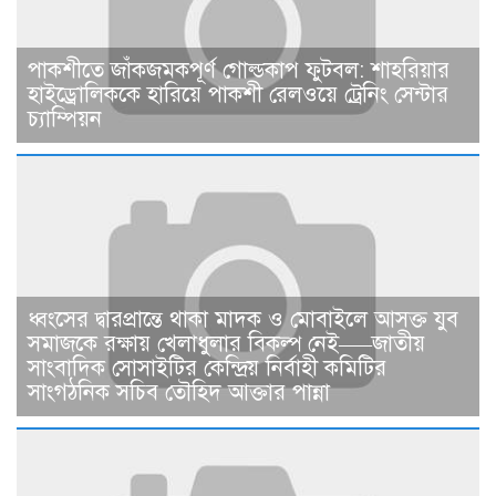
পাকশীতে জাঁকজমকপূর্ণ গোল্ডকাপ ফুটবল: শাহরিয়ার
হাইড্রোলিককে হারিয়ে পাকশী রেলওয়ে ট্রেনিং সেন্টার
চ্যাম্পিয়ন
ধ্বংসের দ্বারপ্রান্তে থাকা মাদক ও মোবাইলে আসক্ত যুব
সমাজকে রক্ষায় খেলাধুলার বিকল্প নেই—–জাতীয়
সাংবাদিক সোসাইটির কেন্দ্রিয় নির্বাহী কমিটির
সাংগঠনিক সচিব তৌহিদ আক্তার পান্না