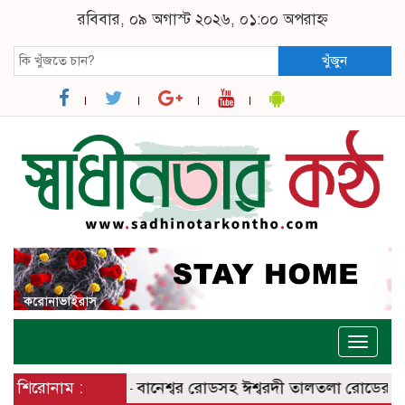
রবিবার, ০৯ অগাস্ট ২০২৬, ০১:০০ অপরাহ্ন
খুঁজুন
Toggle
naviga
নির্মিত ঈশ্বরদী – বানেশ্বর রোডসহ ঈশ্বরদী তালতলা রোডের বেহালদশ
শিরোনাম :