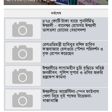
সর্বশেষ
৪৭৫ কোটি টাকা ব্যয়ে পুনর্নির্মিত
ঈশ্বরদী – বানেশ্বর রোডসহ ঈশ্বরদী
তালতলা রোডের বেহালদশা
রেলপ্রতিমন্ত্রী হাবিবুর রশিদ হাবিব
কক্সবাজার রেলওয়ে স্টেশন পরিদর্শন ও
বৃক্ষ রোপন করেছেন
ঈশ্বরদীতে লাগামহীন চুরি বৃদ্ধিতে অতিষ্ঠ
জনজীবন, পুলিশ সুপার ও ওসির জরুরি
হস্তক্ষেপ কামনা ​
ঈশ্বরদীতে আর্জেন্টিনা-স্পেন ফাইনাল
খেলা নিয়ে দুই পক্ষের উত্তেজনা-
ধাক্কাধাক্কি