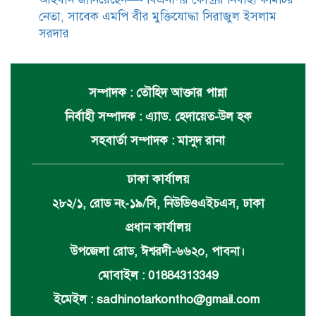
নেতা, সাবেক এমপি বীর মুক্তিযোদ্ধা সিরাজুল ইসলাম
সরদার
সম্পাদক : তৌহিদ আক্তার পান্না
নির্বাহী সম্পাদক : এ্যাড. হেদায়েত-উল হক
সহবার্তা সম্পাদক : মাসুদ রানা
ঢাকা কার্যালয়
২৮২/১, রোড নং-১৯/সি, নিউডিওএইচএস, ঢাকা
প্রধান কার্যালয়
উপজেলা রোড, ঈশ্বরদী-৬৬২০, পাবনা।
মোবাইল : 01884313349
ইমেইল :
sadhinotarkontho@gmail.com