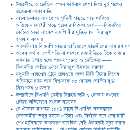
ঈশ্বরদীতে বিএনপি নেত্রীর বিরুদ্ধে জমি ও
ঈশ্বরদীতে আর্জেন্টিনা-স্পেন ফাইনাল খেলা নিয়ে দুই পক্ষের
দোকান দখলের চেষ্টার অভিযোগে সংবাদ
উত্তেজনা-ধাক্কাধাক্কি
সম্মেলন
বাংলাদেশসহ বাসযোগ্য পৃথিবী গড়তে গাছ লাগিয়ে
অক্সিজেন ফ্যাক্টরী গড়ে তোলার বিকল্প নেই——বিএনপির
যে ঐক্যের মাধ্যমে ১৯৯১ সালে
কেন্দ্রিয় নেতা সাবেক এমপি বীর মুক্তিযোদ্ধা সিরাজুল
বিএনপির সকলস্তরের নেতাকর্মীরা ভঙ্গুর
ইসলাম সরদার
দলকে প্রতিষ্ঠা এবং নির্বাচন করে
আটঘরিয়ায় বিএনপি নেতার ভাতিজাকে ছাত্রলীগের সাধারণ সম্
স্বৈরাচারী শেখ হাসিনাকে অপসারণ
করেছিল সেই ঐক্যকেই সুদৃঢ় করার
​​অবৈধ অর্থ বা পেশীশক্তি না থাকলে রাজনীতিতে টিকে থাকার
আহবান জানিয়েছেন—- বিএনপির কেন্দ্রিয় নির্বাহী কমিটির নেতা,
একমাত্র উপায় হলো “জনসম্পৃক্ততা ও নৈতিকতা——
সাবেক এমপি বীর মুক্তিযোদ্ধা সিরাজুল ইসলাম সরদার
বিএনপির কেন্দ্রিয় নেতা সিরাজুল ইসলাম সরদার
মধুমতি এক্সপ্রেস ট্রেনে রেলওয়ে জেলা ডিবি টিমের বিশেষ
অভিযানে রতন লাল বিশ্বাসকে ৫০ বোতল কোডিন যুক্ত
সিরাপসহ গ্রেফতার
ঈশ্বরদীতে বিএনপি নেত্রীর বিরুদ্ধে জমি ও দোকান দখলের
চেষ্টার অভিযোগে সংবাদ সম্মেলন
যে ঐক্যের মাধ্যমে ১৯৯১ সালে বিএনপির সকলস্তরের
নেতাকর্মীরা ভঙ্গুর দলকে প্রতিষ্ঠা এবং নির্বাচন করে স্বৈরাচারী
শেখ হাসিনাকে অপসারণ করেছিল সেই ঐক্যকেই সুদৃঢ় করার
আহবান জানিয়েছেন—- বিএনপির কেন্দ্রিয় নির্বাহী কমিটির