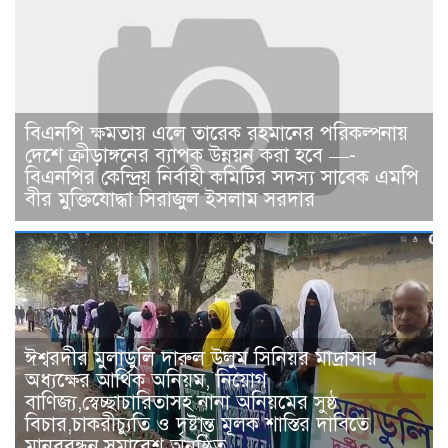
বিএনপি ক্ষমতায় এলে তারেক রহমানের পরিকল্পনায়
দেশে ক্রীড়াঙ্গনের ব্যাপক উন্নয়ন করা হবে —-
বিএনপির কেন্দ্রিয় নির্বাহী কমিটির সদস্য সাবেক এমপি
বীর মুক্তিযোদ্ধা সিরাজুল ইসলাম সরদার
ঈশ্বরদীর মুলাডুলি দারুল উলুম সিনিয়র মাদ্রাসার
অধ্যক্ষের আর্থিক অনিয়ম, নিয়োগ
বাণিজ্য,স্বেচ্ছাচারিতাসহ নানা অনিয়মের সুষ্ঠ
বিচার,চাকরীচ্যুতি ও দৃষ্টান্ত মূলক শাস্তির দাবিতে
মানববন্ধন,সমাবেশ অনুষ্ঠিত