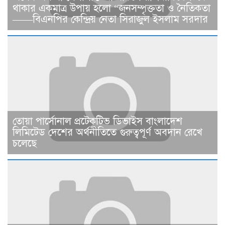
থাকার একমাত্র উপায় হলো “জনসম্পৃক্ততা ও নৈতিকতা
——বিএনপির কেন্দ্রিয় নেতা সিরাজুল ইসলাম সরদার
তোয়া পার্সোনাল প্রটেকটিভ ডিভাইস বাংলাদেশ
লিমিটেড দেশের অর্থনীতিতে গুরুত্বপূর্ণ অবদান রেখে
চলেছে