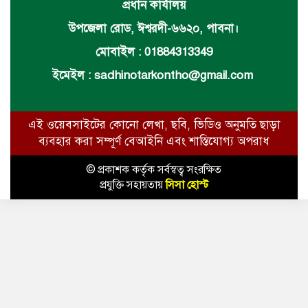
প্রধান কার্যালয়
উপজেলা রোড, ঈশ্বরদী-৬৬২০, পাবনা।
মোবাইল : 01884313349
ইমেইল :
sadhinotarkontho@gmail.com
এই ওয়েবসাইটের কোনো লেখা, ছবি, ভিডিও অনুমতি ছাড়া
ব্যবহার করা সম্পূর্ণ বেআইনি এবং শাস্তিযোগ্য অপরাধ
© প্রকাশক কর্তৃক সর্বস্বত্ব সংরক্ষিত
প্রযুক্তি সহায়তায়
সিসা হোস্ট