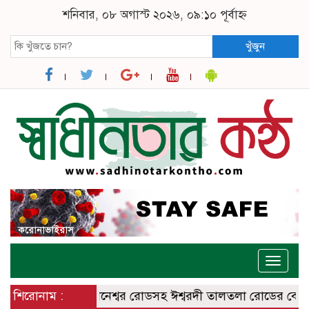
শনিবার, ০৮ অগাস্ট ২০২৬, ০৯:১০ পূর্বাহ্ন
খুঁজুন
Toggle
naviga
ির্মিত ঈশ্বরদী – বানেশ্বর রোডসহ ঈশ্বরদী তালতলা রোডের বেহালদশ
শিরোনাম :