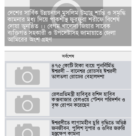
দেশের সার্বিক উন্নয়নয়ন,মুসলিম উম্মাহ্র শান্তি ও সমৃদ্ধি
কামনার মধ্য দিয়ে পাকশীস্থ ফুরফুরা শরীফে বিশেষ
দোয়া অুনষ্ঠিত ।। বেগম খালেদা জিয়ার সাবেক
ব্যক্তিগত সহকারী ও উপদেষ্টাসহ জামায়াতে জেলা
আমিরের অংশ গ্রহণ
সর্বশেষ
৪৭৫ কোটি টাকা ব্যয়ে পুনর্নির্মিত
ঈশ্বরদী – বানেশ্বর রোডসহ ঈশ্বরদী
তালতলা রোডের বেহালদশা
রেলপ্রতিমন্ত্রী হাবিবুর রশিদ হাবিব
কক্সবাজার রেলওয়ে স্টেশন পরিদর্শন ও
বৃক্ষ রোপন করেছেন
ঈশ্বরদীতে লাগামহীন চুরি বৃদ্ধিতে অতিষ্ঠ
জনজীবন, পুলিশ সুপার ও ওসির জরুরি
হস্তক্ষেপ কামনা ​