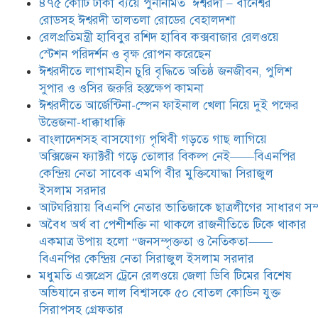
৪৭৫ কোটি টাকা ব্যয়ে পুনর্নির্মিত ঈশ্বরদী – বানেশ্বর
সরদার
রোডসহ ঈশ্বরদী তালতলা রোডের বেহালদশা
মধুমতি এক্সপ্রেস ট্রেনে রেলওয়ে জেলা
রেলপ্রতিমন্ত্রী হাবিবুর রশিদ হাবিব কক্সবাজার রেলওয়ে
ডিবি টিমের বিশেষ অভিযানে রতন লাল
স্টেশন পরিদর্শন ও বৃক্ষ রোপন করেছেন
বিশ্বাসকে ৫০ বোতল কোডিন যুক্ত
ঈশ্বরদীতে লাগামহীন চুরি বৃদ্ধিতে অতিষ্ঠ জনজীবন, পুলিশ
সিরাপসহ গ্রেফতার
সুপার ও ওসির জরুরি হস্তক্ষেপ কামনা ​
ঈশ্বরদীতে বিএনপি নেত্রীর বিরুদ্ধে জমি ও
ঈশ্বরদীতে আর্জেন্টিনা-স্পেন ফাইনাল খেলা নিয়ে দুই পক্ষের
দোকান দখলের চেষ্টার অভিযোগে সংবাদ
উত্তেজনা-ধাক্কাধাক্কি
সম্মেলন
বাংলাদেশসহ বাসযোগ্য পৃথিবী গড়তে গাছ লাগিয়ে
অক্সিজেন ফ্যাক্টরী গড়ে তোলার বিকল্প নেই——বিএনপির
যে ঐক্যের মাধ্যমে ১৯৯১ সালে
কেন্দ্রিয় নেতা সাবেক এমপি বীর মুক্তিযোদ্ধা সিরাজুল
বিএনপির সকলস্তরের নেতাকর্মীরা ভঙ্গুর
ইসলাম সরদার
দলকে প্রতিষ্ঠা এবং নির্বাচন করে
আটঘরিয়ায় বিএনপি নেতার ভাতিজাকে ছাত্রলীগের সাধারণ সম্
স্বৈরাচারী শেখ হাসিনাকে অপসারণ
করেছিল সেই ঐক্যকেই সুদৃঢ় করার
​​অবৈধ অর্থ বা পেশীশক্তি না থাকলে রাজনীতিতে টিকে থাকার
আহবান জানিয়েছেন—- বিএনপির কেন্দ্রিয় নির্বাহী কমিটির নেতা,
একমাত্র উপায় হলো “জনসম্পৃক্ততা ও নৈতিকতা——
সাবেক এমপি বীর মুক্তিযোদ্ধা সিরাজুল ইসলাম সরদার
বিএনপির কেন্দ্রিয় নেতা সিরাজুল ইসলাম সরদার
মধুমতি এক্সপ্রেস ট্রেনে রেলওয়ে জেলা ডিবি টিমের বিশেষ
অভিযানে রতন লাল বিশ্বাসকে ৫০ বোতল কোডিন যুক্ত
সিরাপসহ গ্রেফতার