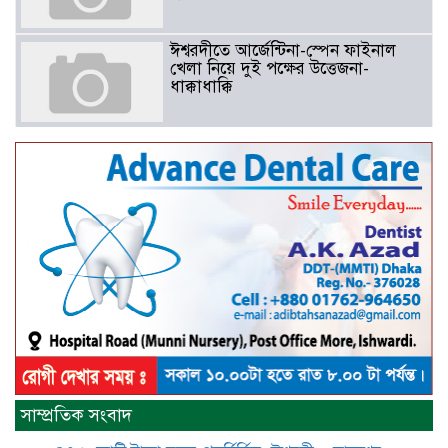
ঈশ্বরদীতে আর্জেন্টিনা-স্পেন ফাইনাল
খেলা নিয়ে দুই পক্ষের উত্তেজনা-
ধাক্কাধাক্কি
বাংলাদেশসহ বাসযোগ্য পৃথিবী গড়তে
গাছ লাগিয়ে অক্সিজেন ফ্যাক্টরী গড়ে
তোলার বিকল্প নেই——বিএনপির
কেন্দ্রিয় নেতা সাবেক এমপি বীর
মুক্তিযোদ্ধা সিরাজুল ইসলাম সরদার
আটঘরিয়ায় বিএনপি নেতার ভাতিজাকে ছাত্রলীগের সাধারণ সম্পাদক 
​​অবৈধ অর্থ বা পেশীশক্তি না থাকলে
রাজনীতিতে টিকে থাকার একমাত্র উপায়
সাম্প্রতিক সংবাদ
হলো “জনসম্পৃক্ততা ও নৈতিকতা——
বিএনপির কেন্দ্রিয় নেতা সিরাজুল ইসলাম