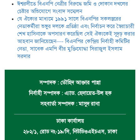
ঈশ্বরদীতে বিএনপি নেত্রীর বিরুদ্ধে জমি ও দোকান দখলের
চেষ্টার অভিযোগে সংবাদ সম্মেলন
যে ঐক্যের মাধ্যমে ১৯৯১ সালে বিএনপির সকলস্তরের
নেতাকর্মীরা ভঙ্গুর দলকে প্রতিষ্ঠা এবং নির্বাচন করে স্বৈরাচারী
শেখ হাসিনাকে অপসারণ করেছিল সেই ঐক্যকেই সুদৃঢ় করার
আহবান জানিয়েছেন—- বিএনপির কেন্দ্রিয় নির্বাহী কমিটির
নেতা, সাবেক এমপি বীর মুক্তিযোদ্ধা সিরাজুল ইসলাম
সরদার
সম্পাদক : তৌহিদ আক্তার পান্না
নির্বাহী সম্পাদক : এ্যাড. হেদায়েত-উল হক
সহবার্তা সম্পাদক : মাসুদ রানা
ঢাকা কার্যালয়
২৮২/১, রোড নং-১৯/সি, নিউডিওএইচএস, ঢাকা