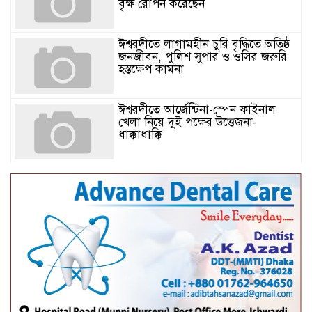
বৃক্ষ রোপন করেছেন
ঈশ্বরদীতে লাগামহীন চুরি বৃদ্ধিতে অতিষ্ঠ
জনজীবন, পুলিশ সুপার ও ওসির জরুরি
হস্তক্ষেপ কামনা ​
ঈশ্বরদীতে আর্জেন্টিনা-স্পেন ফাইনাল
খেলা নিয়ে দুই পক্ষের উত্তেজনা-
ধাক্কাধাক্কি
বাংলাদেশসহ বাসযোগ্য পৃথিবী গড়তে
গাছ লাগিয়ে অক্সিজেন ফ্যাক্টরী গড়ে
তোলার বিকল্প নেই——বিএনপির
কেন্দ্রিয় নেতা সাবেক এমপি বীর
মুক্তিযোদ্ধা সিরাজুল ইসলাম সরদার