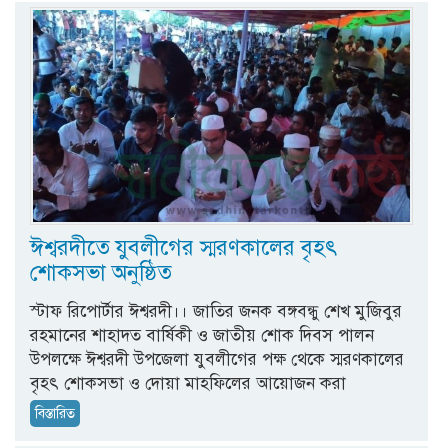
ঈশ্বরদীতে যুবলীগের স্মরণকালের বৃহৎ
শোকসভা অনুষ্ঠিত
স্টাফ রিপোর্টার ঈশ্বরদী।। জাতির জনক বঙ্গবন্ধু শেখ মুজিবুর
রহমানের শাহাদত বার্ষিকী ও জাতীয় শোক দিবস পালন
উপলক্ষে ঈশ্বরদী উপজেলা যুবলীগের পক্ষ থেকে স্মরণকালের
বৃহৎ শোকসভা ও দোয়া মাহফিলের আয়োজন করা
বিস্তারিত