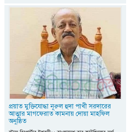
প্রয়াত মুক্তিযোদ্ধা নূরুল হুদা পাখী সরদারের
আত্মার মাগফেরাত কামনায় দোয়া মাহফিল
অনুষ্ঠিত