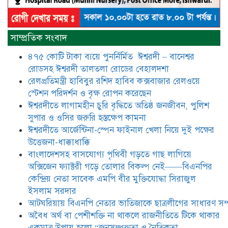
আটঘরিয়ায় বিএনপি নেতার ভাতিজাকে ছাত্রলীগের সাধারণ সম্পাদক 
​​অবৈধ অর্থ বা পেশীশক্তি না থাকলে
রাজনীতিতে টিকে থাকার একমাত্র উপায়
সাম্প্রতিক সংবাদ
হলো “জনসম্পৃক্ততা ও নৈতিকতা——
বিএনপির কেন্দ্রিয় নেতা সিরাজুল ইসলাম
৪৭৫ কোটি টাকা ব্যয়ে পুনর্নির্মিত ঈশ্বরদী – বানেশ্বর
সরদার
রোডসহ ঈশ্বরদী তালতলা রোডের বেহালদশা
মধুমতি এক্সপ্রেস ট্রেনে রেলওয়ে জেলা
রেলপ্রতিমন্ত্রী হাবিবুর রশিদ হাবিব কক্সবাজার রেলওয়ে
ডিবি টিমের বিশেষ অভিযানে রতন লাল
স্টেশন পরিদর্শন ও বৃক্ষ রোপন করেছেন
বিশ্বাসকে ৫০ বোতল কোডিন যুক্ত
ঈশ্বরদীতে লাগামহীন চুরি বৃদ্ধিতে অতিষ্ঠ জনজীবন, পুলিশ
সিরাপসহ গ্রেফতার
সুপার ও ওসির জরুরি হস্তক্ষেপ কামনা ​
ঈশ্বরদীতে বিএনপি নেত্রীর বিরুদ্ধে জমি ও
ঈশ্বরদীতে আর্জেন্টিনা-স্পেন ফাইনাল খেলা নিয়ে দুই পক্ষের
দোকান দখলের চেষ্টার অভিযোগে সংবাদ
উত্তেজনা-ধাক্কাধাক্কি
সম্মেলন
বাংলাদেশসহ বাসযোগ্য পৃথিবী গড়তে গাছ লাগিয়ে
অক্সিজেন ফ্যাক্টরী গড়ে তোলার বিকল্প নেই——বিএনপির
যে ঐক্যের মাধ্যমে ১৯৯১ সালে
কেন্দ্রিয় নেতা সাবেক এমপি বীর মুক্তিযোদ্ধা সিরাজুল
বিএনপির সকলস্তরের নেতাকর্মীরা ভঙ্গুর
ইসলাম সরদার
দলকে প্রতিষ্ঠা এবং নির্বাচন করে
আটঘরিয়ায় বিএনপি নেতার ভাতিজাকে ছাত্রলীগের সাধারণ সম্
স্বৈরাচারী শেখ হাসিনাকে অপসারণ
করেছিল সেই ঐক্যকেই সুদৃঢ় করার
​​অবৈধ অর্থ বা পেশীশক্তি না থাকলে রাজনীতিতে টিকে থাকার
আহবান জানিয়েছেন—- বিএনপির কেন্দ্রিয় নির্বাহী কমিটির নেতা,
একমাত্র উপায় হলো “জনসম্পৃক্ততা ও নৈতিকতা——