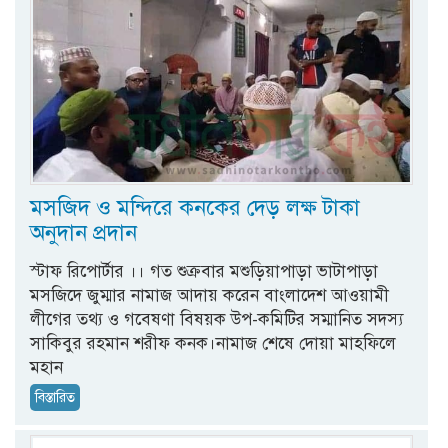
মসজিদ ও মন্দিরে কনকের দেড় লক্ষ টাকা
অনুদান প্রদান
স্টাফ রিপোর্টার ।। গত শুক্রবার মশুড়িয়াপাড়া ভাটাপাড়া
মসজিদে জুম্মার নামাজ আদায় করেন বাংলাদেশ আওয়ামী
লীগের তথ্য ও গবেষণা বিষয়ক উপ-কমিটির সম্মানিত সদস্য
সাকিবুর রহমান শরীফ কনক।নামাজ শেষে দোয়া মাহফিলে
মহান
বিস্তারিত