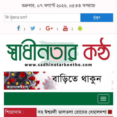
শুক্রবার, ০৭ অগাস্ট ২০২৬, ০৫:৪৩ অপরাহ্ন
খুঁজুন
Toggle
naviga
– বানেশ্বর রোডসহ ঈশ্বরদী তালতলা রোডের বেহালদশা
শিরোনাম :
রেলপ্রতিমন্ত