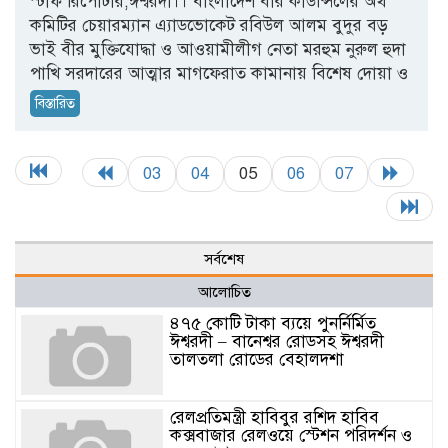
স্টাফ রিপোর্টার,ঈশ্বরদী।। বাংলাদেশ বার কাউন্সিলের অর্থ
কমিটির চেয়ারম্যান এ্যাডভোকেট রবিউল আলম বুদুর বড়
ভাই বীর মুক্তিযোদ্ধা ও আওয়ামীলীগ নেতা মরহুম নুরুল হুদা
পাখি সরদারের আত্মার মাগফেরাত কামানায় বিশেষ দোয়া ও
বিস্তারিত
03
04
05
06
07
সর্বশেষ
আলোচিত
৪৭৫ কোটি টাকা ব্যয়ে পুনর্নির্মিত
ঈশ্বরদী – বানেশ্বর রোডসহ ঈশ্বরদী
তালতলা রোডের বেহালদশা
রেলপ্রতিমন্ত্রী হাবিবুর রশিদ হাবিব
কক্সবাজার রেলওয়ে স্টেশন পরিদর্শন ও