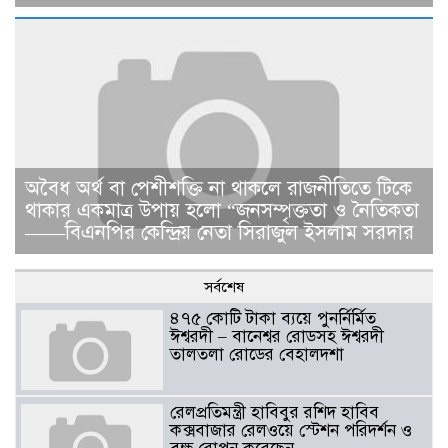
​​অবৈধ অর্থ বা পেশীশক্তি না থাকলে রাজনীতিতে টিকে
থাকার একমাত্র উপায় হলো “জনসম্পৃক্ততা ও নৈতিকতা
——বিএনপির কেন্দ্রিয় নেতা সিরাজুল ইসলাম সরদার
সর্বশেষ
৪৭৫ কোটি টাকা ব্যয়ে পুনর্নির্মিত
ঈশ্বরদী – বানেশ্বর রোডসহ ঈশ্বরদী
তালতলা রোডের বেহালদশা
রেলপ্রতিমন্ত্রী হাবিবুর রশিদ হাবিব
কক্সবাজার রেলওয়ে স্টেশন পরিদর্শন ও