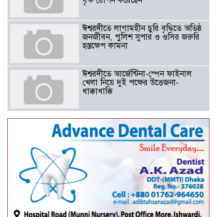
বৃক্ষ রোপন করেছেন
ঈশ্বরদীতে লাগামহীন চুরি বৃদ্ধিতে অতিষ্ঠ
জনজীবন, পুলিশ সুপার ও ওসির জরুরি
হস্তক্ষেপ কামনা ​
ঈশ্বরদীতে আর্জেন্টিনা-স্পেন ফাইনাল
খেলা নিয়ে দুই পক্ষের উত্তেজনা-
ধাক্কাধাক্কি
বাংলাদেশসহ বাসযোগ্য পৃথিবী গড়তে
গাছ লাগিয়ে অক্সিজেন ফ্যাক্টরী গড়ে
তোলার বিকল্প নেই——বিএনপির
কেন্দ্রিয় নেতা সাবেক এমপি বীর
মুক্তিযোদ্ধা সিরাজুল ইসলাম সরদার
আটঘরিয়ায় বিএনপি নেতার ভাতিজাকে ছাত্রলীগের সাধারণ সম্পাদক 