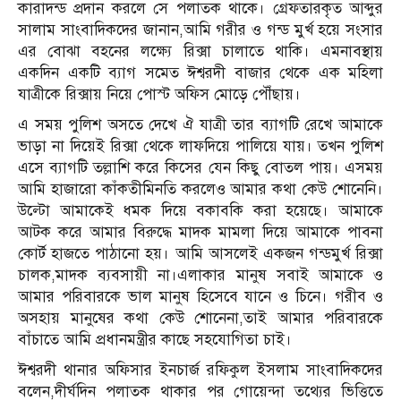
কারাদন্ড প্রদান করলে সে পলাতক থাকে। গ্রেফতারকৃত আব্দুর
সালাম সাংবাদিকদের জানান,আমি গরীর ও গন্ড মুর্খ হয়ে সংসার
এর বোঝা বহনের লক্ষ্যে রিক্সা চালাতে থাকি। এমনাবস্থায়
একদিন একটি ব্যাগ সমেত ঈশ্বরদী বাজার থেকে এক মহিলা
যাত্রীকে রিক্সায় নিয়ে পোস্ট অফিস মোড়ে পৌঁছায়।
এ সময় পুলিশ অসতে দেখে ঐ যাত্রী তার ব্যাগটি রেখে আমাকে
ভাড়া না দিয়েই রিক্সা থেকে লাফদিয়ে পালিয়ে যায়। তখন পুলিশ
এসে ব্যাগটি তল্লাশি করে কিসের যেন কিছু বোতল পায়। এসময়
আমি হাজারো কাঁকতীমিনতি করলেও আমার কথা কেউ শোনেনি।
উল্টো আমাকেই ধমক দিয়ে বকাবকি করা হয়েছে। আমাকে
আটক করে আমার বিরুদ্ধে মাদক মামলা দিয়ে আমাকে পাবনা
কোর্ট হাজতে পাঠানো হয়। আমি আসলেই একজন গন্ডমুর্খ রিক্সা
চালক,মাদক ব্যবসায়ী না।এলাকার মানুষ সবাই আমাকে ও
আমার পরিবারকে ভাল মানুষ হিসেবে যানে ও চিনে। গরীব ও
অসহায় মানুষের কথা কেউ শোনেনা,তাই আমার পরিবারকে
বাঁচাতে আমি প্রধানমন্ত্রীর কাছে সহযোগিতা চাই।
ঈশ্বরদী থানার অফিসার ইনচার্জ রফিকুল ইসলাম সাংবাদিকদের
বলেন,দীর্ঘদিন পলাতক থাকার পর গোয়েন্দা তথ্যের ভিত্তিতে