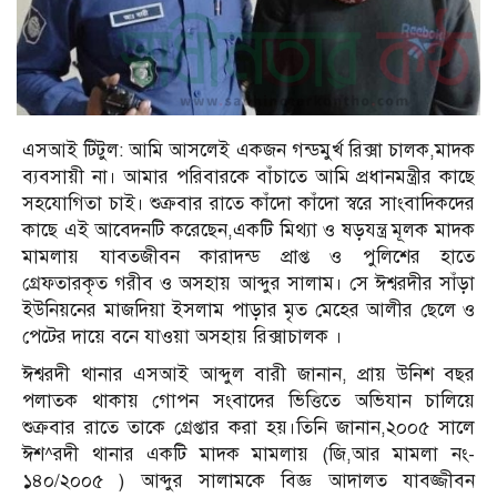
এসআই টিটুল: আমি আসলেই একজন গন্ডমুর্খ রিক্সা চালক,মাদক
ব্যবসায়ী না। আমার পরিবারকে বাঁচাতে আমি প্রধানমন্ত্রীর কাছে
সহযোগিতা চাই। শুক্রবার রাতে কাঁদো কাঁদো স্বরে সাংবাদিকদের
কাছে এই আবেদনটি করেছেন,একটি মিথ্যা ও ষড়যন্ত্র মূলক মাদক
মামলায় যাবতজীবন কারাদন্ড প্রাপ্ত ও পুলিশের হাতে
গ্রেফতারকৃত গরীব ও অসহায় আব্দুর সালাম। সে ঈশ্বরদীর সাঁড়া
ইউনিয়নের মাজদিয়া ইসলাম পাড়ার মৃত মেহের আলীর ছেলে ও
পেটের দায়ে বনে যাওয়া অসহায় রিক্সাচালক ।
ঈশ্বরদী থানার এসআই আব্দুল বারী জানান, প্রায় উনিশ বছর
পলাতক থাকায় গোপন সংবাদের ভিত্তিতে অভিযান চালিয়ে
শুক্রবার রাতে তাকে গ্রেপ্তার করা হয়।তিনি জানান,২০০৫ সালে
ঈশ^রদী থানার একটি মাদক মামলায় (জি,আর মামলা নং-
১৪০/২০০৫ ) আব্দুর সালামকে বিজ্ঞ আদালত যাবজ্জীবন