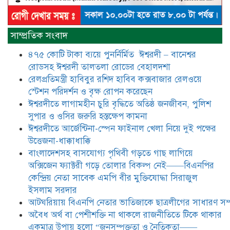
​​অবৈধ অর্থ বা পেশীশক্তি না থাকলে
রাজনীতিতে টিকে থাকার একমাত্র উপায়
সাম্প্রতিক সংবাদ
হলো “জনসম্পৃক্ততা ও নৈতিকতা——
বিএনপির কেন্দ্রিয় নেতা সিরাজুল ইসলাম
৪৭৫ কোটি টাকা ব্যয়ে পুনর্নির্মিত ঈশ্বরদী – বানেশ্বর
সরদার
রোডসহ ঈশ্বরদী তালতলা রোডের বেহালদশা
মধুমতি এক্সপ্রেস ট্রেনে রেলওয়ে জেলা
রেলপ্রতিমন্ত্রী হাবিবুর রশিদ হাবিব কক্সবাজার রেলওয়ে
ডিবি টিমের বিশেষ অভিযানে রতন লাল
স্টেশন পরিদর্শন ও বৃক্ষ রোপন করেছেন
বিশ্বাসকে ৫০ বোতল কোডিন যুক্ত
ঈশ্বরদীতে লাগামহীন চুরি বৃদ্ধিতে অতিষ্ঠ জনজীবন, পুলিশ
সিরাপসহ গ্রেফতার
সুপার ও ওসির জরুরি হস্তক্ষেপ কামনা ​
ঈশ্বরদীতে বিএনপি নেত্রীর বিরুদ্ধে জমি ও
ঈশ্বরদীতে আর্জেন্টিনা-স্পেন ফাইনাল খেলা নিয়ে দুই পক্ষের
দোকান দখলের চেষ্টার অভিযোগে সংবাদ
উত্তেজনা-ধাক্কাধাক্কি
সম্মেলন
বাংলাদেশসহ বাসযোগ্য পৃথিবী গড়তে গাছ লাগিয়ে
অক্সিজেন ফ্যাক্টরী গড়ে তোলার বিকল্প নেই——বিএনপির
যে ঐক্যের মাধ্যমে ১৯৯১ সালে
কেন্দ্রিয় নেতা সাবেক এমপি বীর মুক্তিযোদ্ধা সিরাজুল
বিএনপির সকলস্তরের নেতাকর্মীরা ভঙ্গুর
ইসলাম সরদার
দলকে প্রতিষ্ঠা এবং নির্বাচন করে
আটঘরিয়ায় বিএনপি নেতার ভাতিজাকে ছাত্রলীগের সাধারণ সম্
স্বৈরাচারী শেখ হাসিনাকে অপসারণ
করেছিল সেই ঐক্যকেই সুদৃঢ় করার
​​অবৈধ অর্থ বা পেশীশক্তি না থাকলে রাজনীতিতে টিকে থাকার
আহবান জানিয়েছেন—- বিএনপির কেন্দ্রিয় নির্বাহী কমিটির নেতা,
একমাত্র উপায় হলো “জনসম্পৃক্ততা ও নৈতিকতা——