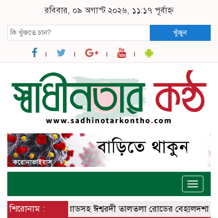
রবিবার, ০৯ অগাস্ট ২০২৬, ১১:১৭ পূর্বাহ্ন
খুঁজুন
Toggle
naviga
্বরদী – বানেশ্বর রোডসহ ঈশ্বরদী তালতলা রোডের বেহালদশা
শিরোনাম :
রেলপ্র