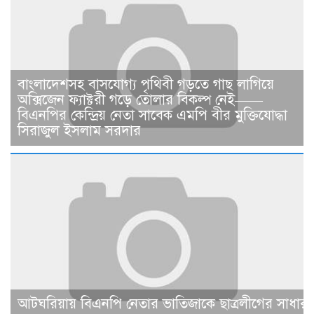
বাংলাদেশসহ বাসযোগ্য পৃথিবী গড়তে গাছ লাগিয়ে
অক্সিজেন ফ্যাক্টরী গড়ে তোলার বিকল্প নেই——
বিএনপির কেন্দ্রিয় নেতা সাবেক এমপি বীর মুক্তিযোদ্ধা
সিরাজুল ইসলাম সরদার
আটঘরিয়ায় বিএনপি নেতার ভাতিজাকে ছাত্রলীগের সাধারণ 