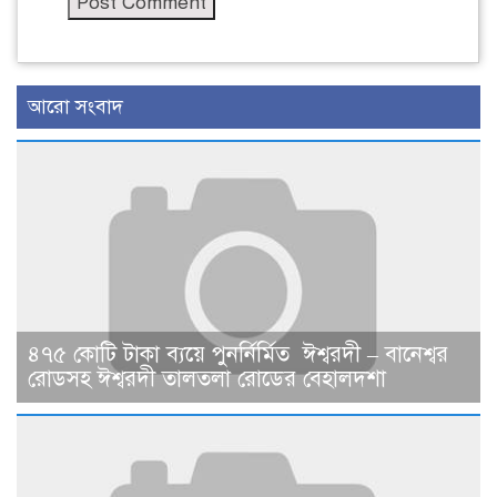
আরো সংবাদ
৪৭৫ কোটি টাকা ব্যয়ে পুনর্নির্মিত ঈশ্বরদী – বানেশ্বর
রোডসহ ঈশ্বরদী তালতলা রোডের বেহালদশা